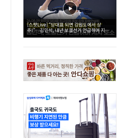
[스팟Live] “당대표 되면 강원도에서 상
주!”…김민석, 내년 보궐선거 언급하며 지지
호소 | 26.08.09 더불어민주당 당대표·최고위
원 후보 강원 합동연설회