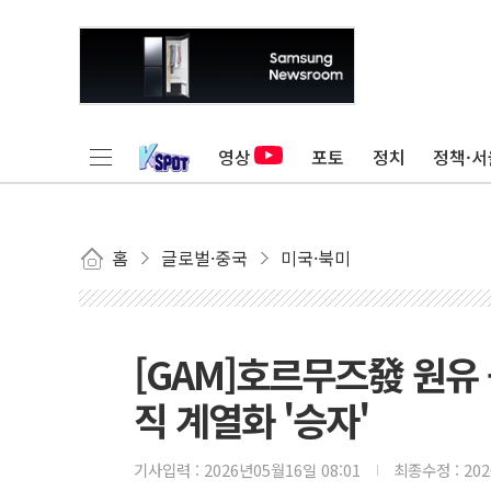
영상
포토
정치
정책·서
홈
글로벌·중국
미국·북미
[GAM]호르무즈發 원유 
직 계열화 '승자'
기사입력 :
2026년05월16일 08:01
최종수정 :
20