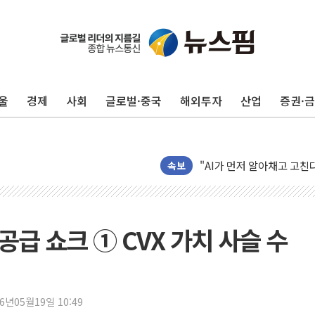
여야, 황희 '버스 하우스' 
풀무원재단, '국제과학연극제
울
경제
사회
글로벌·중국
해외투자
산업
증권·
현대그린푸드 '텍사스로드하
與 "세제개편안 8월 말 당
경인고속도로서 차량 4대 연
"AI가 먼저 알아채고 고친
속보
삼성전자, 美국립연구소와 
[인사] 국무조정실·국무
롯데백화점, 앰배서더 2기
공급 쇼크 ① CVX 가치 사슬 수
한수원 "폭염 속 전력수급
박형수 의원 '선관위 견제·감
장동혁, 李 대통령에 "결혼
26년05월19일 10:49
정부, 독도 조사활동 日 항