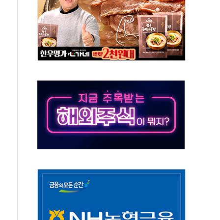
 결혼까지 정쟁 소재 삼아…청년 삶 가로막는 걸림돌"
 사망자 2명…올해 하루 환자 최다
사)씨 모친상
난간 붕괴…인명피해 없어
주역 찾는다...중기부, 장관 표창 후보자 모집
 신종 보이스피싱 기승…금감원 소비자경보
 아우른 통합노조 설립 추진