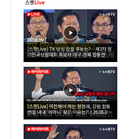
스팟
Live
[스팟Live] TK 당심 잡을 후보는?…제3차 정
기전국당원대회 후보자 대구·경북 합동연설
회 생중계 | 26.08.09
[스팟Live] 역전해야 하는 정청래, 강원 합동
연설 내내 ‘어머니’ 찾은 이유는?! | 26.08.09
더불어민주당 당대표·최고위원 후보 강원 합
동연설회