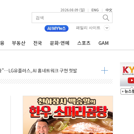
2026.08.09 (일)
ENG
中文
|
|
공방…野 "청년 우롱 기괴" vs 與 "송구한 해프닝"
패밀리 사이트
 2026'서 어린이 과학연극 2편 수상
금융
부동산
전국
문화·연예
스포츠
GAM
우스' 잠실점, 직장인 핫플레이스로 부상
정 조율 완료…초고가·비거주 1주택 등 여론 수렴"
쇄 추돌…7세 남아 등 4명 부상
다"…LG유플러스, AI 홈네트워크 구현 첫발
영하 30도 극저온 난방기술 개발한다
총리비서실
 모집…지역 크리에이터 확대
 이상무"…김회천 사장, 원전 현장점검
독 강화' 2개 법 대표 발의
 페널티 만든 건 이 정권…신생아 특례 대출까지 줄여"
의에 "수용할 수 없다" 반박