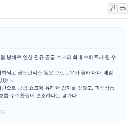
김성회, 국민의힘에 "청년
가
가
서울 38도 폭염에 온열질환
[부고] 이승영(한림제약 이
전남광주 남구 한 아파트 
지역 일자리·생활인구 늘린 
'상품권 사면 대출 가능'
협 봉쇄로 인한 원유 공급 쇼크의 최대 수혜주가 될 수
SK하이닉스, 생산·사무직
심화되고 골드만삭스 등은 브렌트유가 올해 내내 배럴
망했다.
기반으로 공급 쇼크에 유리한 입지를 갖췄고, 파생상품
흐름·주주환원이 견조하다는 평가다.
어요.