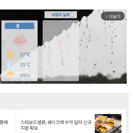
더보기
arrow_forward_ios
Mute
급증에
스타보드밸류, 쉐이크쉑 수억 달러 신규
지분 확보