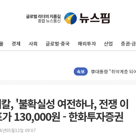
울
경제
사회
글로벌·중국
해외투자
산업
증권·
혁신기술 발굴부터 투자
용산 데이터센터 건립, 
李대통령 "취약계층 되
[뉴스핌 이 시각 PICK]
속보
LG전자, IFA 2026서 '
'SSD 프리미엄' 놓친 
제이씨케미칼, 상반기 영
칼, '불확실성 여전하나, 전쟁 이
李대통령 "기후재난 뉴노
가 130,000원 - 한화투자증권
오세훈 "서민 전·월세 
보훈부 "노태우 참배 계
26년05월12일 09:07
온코닉테라퓨틱스 '자큐보