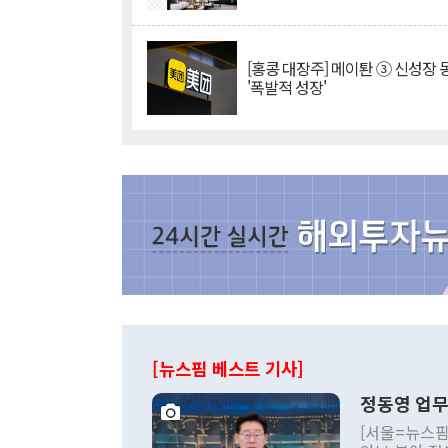
[홍콩 대장주] 메이퇀 ③ 신성장
'폭발적 성장'
[뉴스핌 베스트 기사]
정동영 업무
[서울=뉴스핌