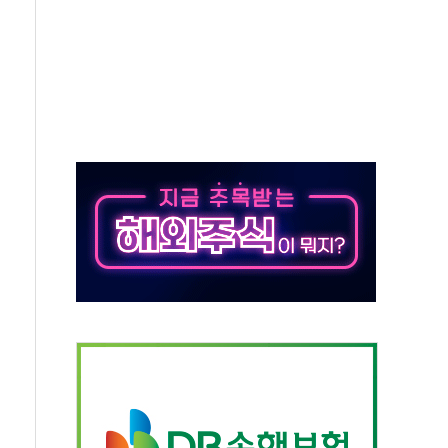
 항소심 21일 첫 공판…1심은 시장직 상실형
 퍼즐'…현대홈쇼핑 1.2조 투자자산 떼낸다
논란...법조계 "법적근거 없어, 위법수집증거 가능성"
 확산, 식품안전 점검 강화
름의 베선트식 QE..."연준에 부담 가중"
 탄핵 공감, 사실 아니다…대법관 신속 제청 해야"
록
9도 기록
 외신에서나 보던 일"…전방위 대응 지시