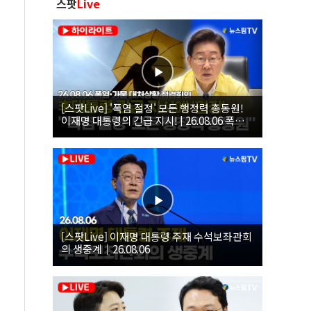
스팟
Live
[스팟Live] '폭염 절정' 모든 행정력 총동원!
이재명 대통령의 긴급 지시! | 26.08.06 폭염•
가뭄 대처상황 점검회의
[스팟Live] 이재명 대통령 주재 수석보좌관회
의 생중계｜26.08.06