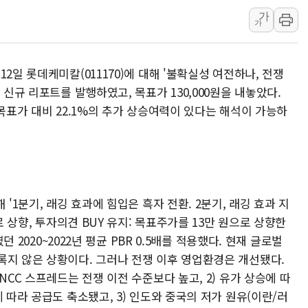
가
오세훈 '여론조사 대납'
가
현대百 지주체제 '마지막
'檢 합수본 참여' 여부 
2일 롯데케미칼(011170)에 대해 '불확실성 여전하나, 전쟁
中 '항생제 개구리' 파장
 신규 리포트를 발행하였고, 목표가 130,000원을 내놓았다.
'엔화 방어 공조'라는 이
 목표가 대비 22.1%의 추가 상승여력이 있다는 해석이 가능하
청와대 "조희대 대법원장
서울 최고 기온 39도 기
폭염 이어지는 서울... 3
李대통령 "40도 폭염,
'1분기, 래깅 효과에 힘입은 흑자 전환. 2분기, 래깅 효과 지
로 상향, 투자의견 BUY 유지: 목표주가를 13만 원으로 상향한
던 2020~2022년 평균 PBR 0.5배를 적용했다. 현재 글로벌
록지 않은 상황이다. 그러나 전쟁 이후 영업환경은 개선됐다.
NCC 스프레드는 전쟁 이전 수준보다 높고, 2) 유가 상승에 따
 따라 공급도 축소됐고, 3) 인도와 중국의 저가 원유(이란/러