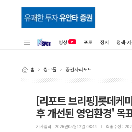
영상
포토
정치
정책·서
홈
씽크풀
증권사리포트
[리포트 브리핑]롯데케미
후 개선된 영업환경' 목표
기사입력 :
2026년05월12일 08:44
최종수정 :
20