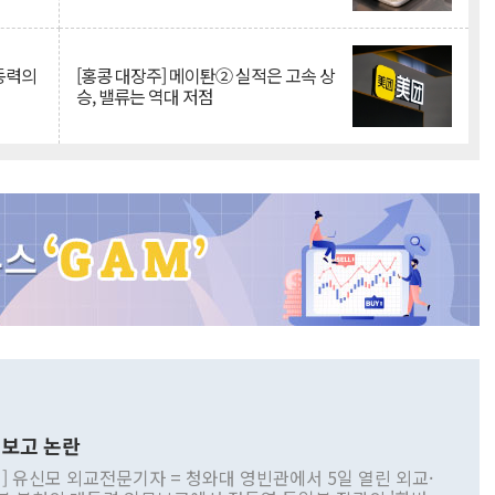
 동력의
[홍콩 대장주] 메이퇀② 실적은 고속 상
승, 밸류는 역대 저점
보고 논란
] 유신모 외교전문기자 = 청와대 영빈관에서 5일 열린 외교·