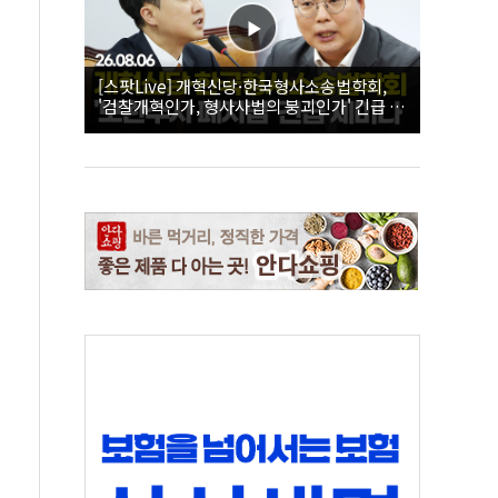
[스팟Live] 개혁신당·한국형사소송법학회,
'검찰개혁인가, 형사사법의 붕괴인가' 긴급 세
미나｜26.08.06