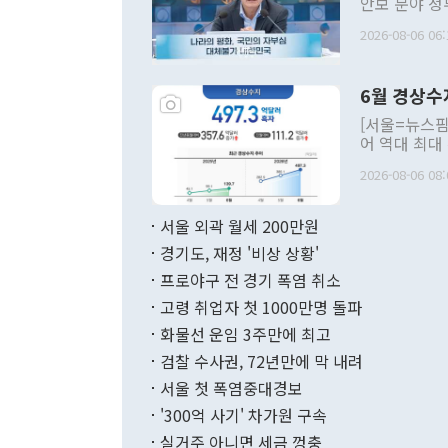
안보 분야 정
평화공존 발전
2026-08-06 06:
발언 중에는 
언한 것이 있
령은 공개적으
6월 경상수
주의적 희망에
관의 대북 정
[서울=뉴스핌
관 부처 장관
어 역대 최대
관의 무리한 
출 호조로 월
다. [정동영 통일부 장관이 지난달 23일 오후 서울 종로구 정부서울청사에
2026-08-06 08:
료=한국은행] 한국은행이 6일 발표한 '2026년 6월 국제수지(잠정)'에
서 취임 1주년 
면 지난 6월
부 장관 권한
1000만달러
서울 외곽 월세 200만원
발전 구상'을
이에 따라 올
적 갈등 해결
경기도, 재정 '비상 상황'
했다. 경상수
결과 혐오의 
9000만달러
프로야구 전 경기 폭염 취소
년간의 CVI
지 기준 상품
고령 취업자 첫 1000만명 돌파
무너졌다고도 
며 월간 기준
현실을 바꾸는
달러로 38.
화물선 운임 3주만에 최고
를 평화 체제
196.9% 급
검찰 수사권, 72년만에 막 내려
함께 4자 대
수출은 160
지만 이 대통
서울 첫 폭염중대경보
(18.6%) 
화공존 정책이
했다. 통관 기
'300억 사기' 차가원 구속
다"고 지적했
(16.4%)
투리가 잡혀 
실거주 아니면 세금 껑충
월(-10억9