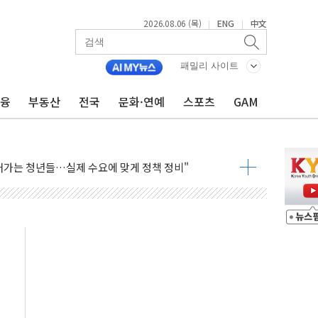
2026.08.06 (목)
ENG
中文
|
|
패밀리 사이트
금융
부동산
전국
문화·연예
스포츠
GAM
까지…호반그룹, 스타트업 성장 지원
6일 주민설명회서 해법 찾을까…혐오시설 인식 부담
어가는 청년들…실제 수요에 맞게 정책 정비"
 李 "40도 폭염, 외신에서나 보던 일" 外
차세대 AI 홈' 비전 공개
SK하이닉스, 솔리다임 띄운다
업익 108% 증가
멀…주거·전력 인프라 개선 예산 반영 검토"
외면한 세제개편"…용산공원 훼손 안 돼
획 없다"…전직 대통령 예우 대상 제외·국민 정서 고려
', 인도 품목허가…해외 첫 허가