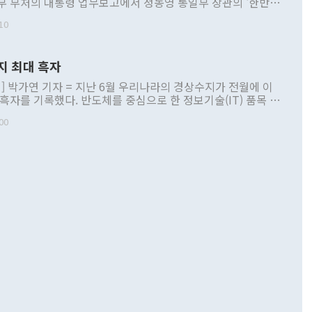
부 부처의 대통령 업무보고에서 정동영 통일부 장관의 '한반도
 구상'과 업무보고 발언이 논란을 빚고 있다. 이날 정 장관의
10
정부 내 조율을 거치지 않은 사안을 정책으로 추진하겠다고 공
는가 하면 사실 관계에 맞지 않은 설명도 있었다. 이재명 대통
로 신중을 기해 달라고 경고했고, 조현 외교부 장관은 '이상
지 최대 흑자
 근거한 비현실적 구상'이라는 비판을 내놨다. 그동안 정 장
책 관련 발언이 물의를 빚은 적은 여러 번 있지만 대통령과 유
] 박가연 기자 = 지난 6월 우리나라의 경상수지가 전월에 이
이 공개적으로 부정적 입장을 표명한 것은 이례적이다. 정 장
 흑자를 기록했다. 반도체를 중심으로 한 정보기술(IT) 품목 수
대북 접근법과 월권을 제어해야 한다는 목소리도 높아지고 있
간 상품수출이 처음으로 1000억달러를 넘어선 영향이다. [자
00
 따르
기자간담회를 하고 있다. [사진=통일부] 2026.07.23 ◆통일
 경상수지는 497억3000만달러 흑자로 집계됐다. 전월(386억
 넘어선 주장 정 장관은 이날 업무보고에서 '한반도 평화공존
)에 이어 두 달 연속 월간 기준 역대 최대 기록을 갈아치웠다.
 설명하면서 이재명 정부 2년차 핵심 과제로 상호 존중·평화
해 상반기 누적 경상수지 흑자는 1910억1000만달러를 기록
·핵 없는 한반도 등 3대 기본 방향을 제시했다. 정 장관은 "대
지 흑자를 견인한 것은 상품수지다. 6월 상품수지는 478억
언어는 멈춰야 한다"면서 주적 용어 대체를 주장했다. 지난 25
 흑자를 기록하며 전월에 이어 역대 최대를 다시 썼다. 국제수
D(완전하고 검증가능하며 되돌릴 수 없는 비핵화) 구도는 이미
수출은 1123억7000만달러로 전년 동월 대비 84.5% 증가하
했다. 또 "현 시점에서 흘러간 선(先)비핵화만 되뇌는 것은
 처음으로 1000억달러를 넘어섰다. 상품수입은 644억8000만
 데 힘이 되지 않는다"고 주장했다. 정 장관은 또 "정전 체제
6% 늘었다. 통관 기준으로는 반도체 수출이 전년 동월 대비
로 바꾸는 논의에 착수하겠다"면서 "북·미 정상회담 견인과
증했고 컴퓨터·주변기기(SSD)는 282.7% 증가했다. IT 품목
화의 동력을 확보하기 위해 최선을 다할 것"이라고 말했다. 하
.4% 늘었으며 비IT 품목도 ▲석유제품(47.5%) ▲화공품
령은 정 장관의 구상에 대부분 제동을 걸었다. 이 대통령은 "평
▲철강제품(17.9%) ▲승용차(6.1%) 등을 중심으로 18.6% 증가
 정치적으로 악용되는 측면이 있다"며 "많이 조심하셔야 한
준 수입은 ▲원자재(30.5%) ▲자본재(35.3%) ▲소비재
다. 북한을 다른 이름으로 불러야 한다는 주장에는 "표현에 꼬
가 모두 늘었다. 서비스수지는 12억9000만달러 적자를 기록해 전
정쟁으로 휘몰아 들어가면 원래 하고자 했던 데에서 오히려 나
000만달러)보다 적자 폭이 확대됐다. 여행수지는 외국인 입국자