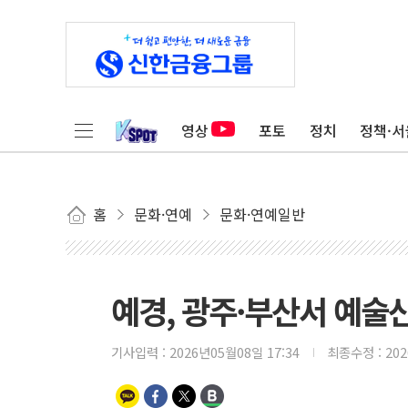
영상
포토
정치
정책·서
홈
문화·연예
문화·연예일반
예경, 광주·부산서 예술
기사입력 :
2026년05월08일 17:34
최종수정 :
20