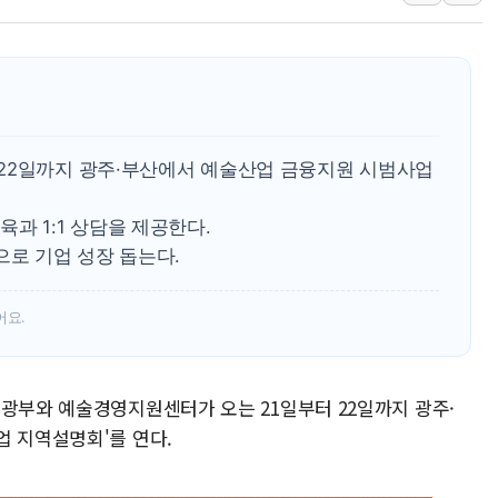
보로노이, 폐암 치료제 'VRN
푸본현대생명, 육군 3군단과
교보생명, '교보K-맞춤건강
벼랑 끝 선 '동전주' 무더기
1순위보다 낮은 특별공급 
22일까지 광주·부산에서 예술산업 금융지원 시범사업
컴투스 '제우스: 오만의 신'
네이버 클립, 시청 만으로 
과 1:1 상담을 제공한다.
서울 재건축·재개발 정상화시 
으로 기업 성장 돕는다.
[인사] 공정거래위원회
KDB생명 본입찰 3파전…
어요.
관광부와 예술경영지원센터가 오는 21일부터 22일까지 광주·
업 지역설명회'를 연다.