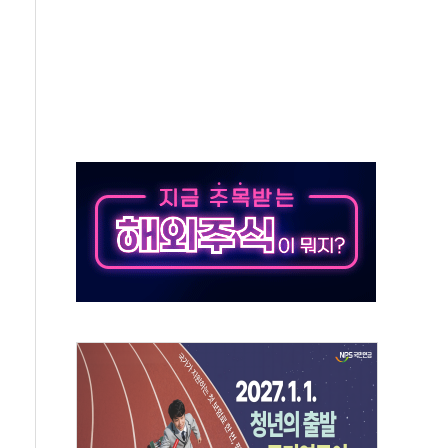
11' 캐나다 IND 신청
 군 장병 금융교육·전역 지원 협약
보험' 6개월 배타적사용권 획득
 상폐 위기…관리종목 우려 지정예고 총 63개
경쟁률… 실수요자 관심
 26일 출시, 유저의 캐릭터가 AI로 플레이한다
혜택 얻는 피드코인 이벤트 진행
5년 내 9만가구 순증...이주 대란도 제한적
한화·흥국·한투 참여