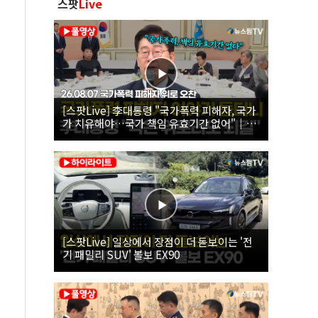
스팟
Live
[스팟Live] 李대통령 "국가폭력 피해자, 국가
가 치유해야…국가 책임 유효기간 없어"｜
26.08.07 국가폭력 피해자 위로 오찬
[스팟Live] 일상에서 장점이 더 돋보이는 '전
기 패밀리 SUV' 볼보 EX90