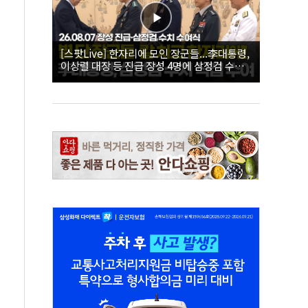
[스팟Live] 한자리에 모인 장군들...李대통령,
이상렬 대장 등 진급 장성 4명에 삼정검 수치
직접 수여｜26.08.07 장성 진급·삼정검 수치
수여식