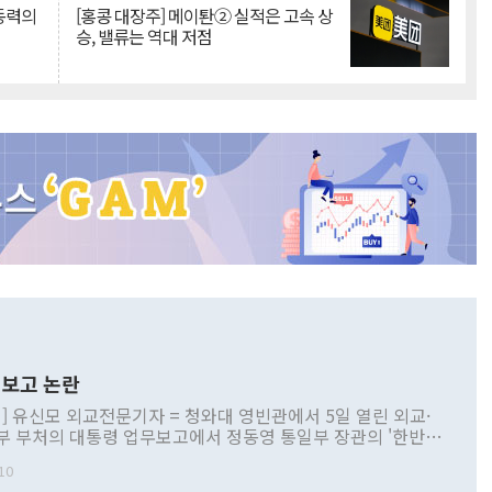
 동력의
[홍콩 대장주] 메이퇀② 실적은 고속 상
승, 밸류는 역대 저점
보고 논란
] 유신모 외교전문기자 = 청와대 영빈관에서 5일 열린 외교·
부 부처의 대통령 업무보고에서 정동영 통일부 장관의 '한반도
 구상'과 업무보고 발언이 논란을 빚고 있다. 이날 정 장관의
10
정부 내 조율을 거치지 않은 사안을 정책으로 추진하겠다고 공