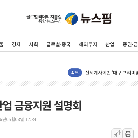
울
경제
사회
글로벌·중국
해외투자
산업
증권·
40.2도 찍은 서울 등 폭염
"文정부 악몽 재현 안돼"..
신세계사이먼 '대구 프리미엄 
속보
李대통령, 호우 피해 경북 
'변기 수리' 집주인에게 흉기
워트, 상반기 영업이익 30
산업 금융지원 설명회
프롬바이오, 10일 거래 재
NH농협생명, 농작업 중 온
26년05월08일 17:34
아바코, 2분기 매출 120억원
가
랩지노믹스 "디엑솜과 美 암
가