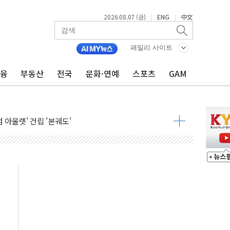
2026.08.07 (금)
ENG
中文
|
|
패밀리 사이트
금융
부동산
전국
문화·연예
스포츠
GAM
중대경보 해제…누적 온열질환자 2872명
.李 부동산 세제안에 與 내부서 '총선·대선 직격탄' 우려
아울렛' 건립 '본궤도'
안동·의성 특별재난지역 선포
 휘두른 30대 세입자…경찰, 현행범 체포
억원
개…"재무구조 개편"
열질환 보장…폭염기 신속 보상 강화
 진단 분야 독점 라이선스 계약"