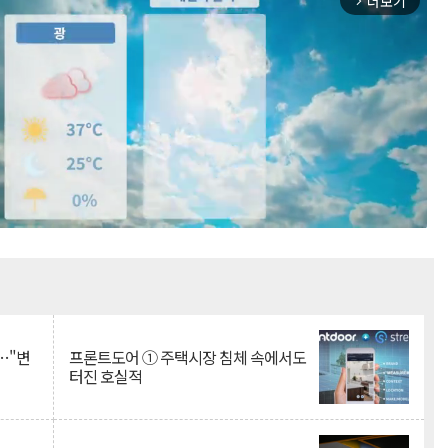
더보기
arrow_forward_ios
Mute
…"변
프론트도어 ① 주택시장 침체 속에서도
터진 호실적