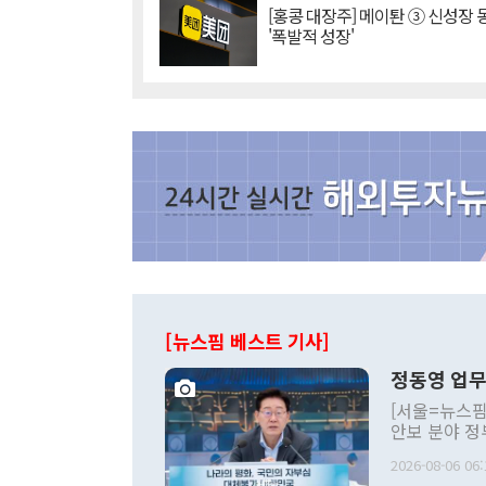
[홍콩 대장주] 메이퇀 ③ 신성장
'폭발적 성장'
[뉴스핌 베스트 기사]
정동영 업무
[서울=뉴스핌
안보 분야 정
평화공존 발전
2026-08-06 06:
발언 중에는 