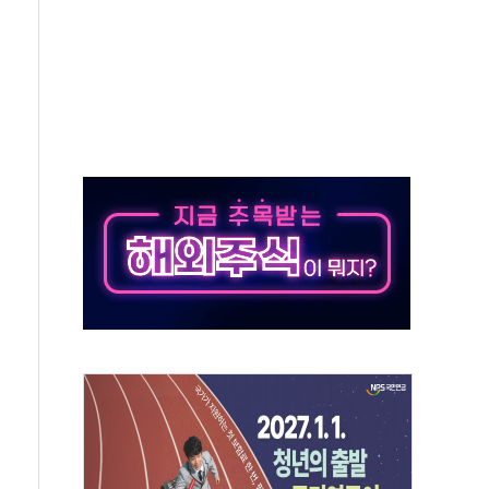
세
엘·이란 위협에 맞설 자체 억지력 강화
동
톱'… 美 해상봉쇄 영향
각
체주 '활짝'
스닥 선물 1%대 상승
상 기대 후퇴