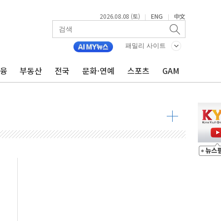
2026.08.08 (토)
ENG
中文
|
|
패밀리 사이트
금융
부동산
전국
문화·연예
스포츠
GAM
해소될 듯
것"
지대' 우려
청래 '격차 확대'
타진
최고치
 요구
낮아지며 상승… STOXX 600 지수는 나흘 연속 최고치