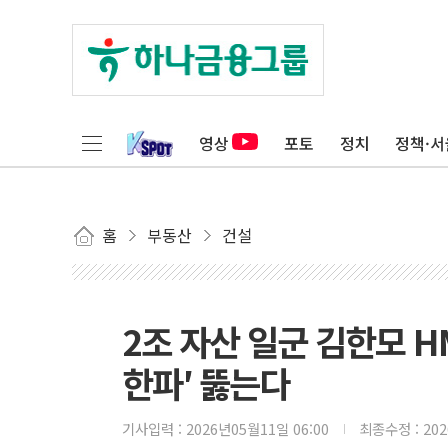
영상
포토
정치
정책·서
홈
부동산
건설
2조 자산 일군 김한모 H
한파′ 뚫는다
기사입력 :
2026년05월11일 06:00
최종수정 :
20