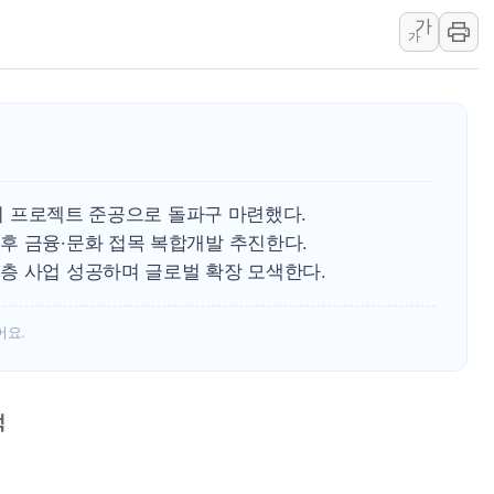
가
미 연준 매파 기세 꺾이나…고용 감소에 9월 동결 전망 우
가
[종합] 이슬람 수니파 3국, '공동방위협정' 체결… 이스라
트럼프, 백신·자폐증 행정명령 검토…"이르면 다음 주"
美 항소법원, 백악관 무도회장 공사 중단 명령…트럼프 제
이란 핵심 원유 수출항 '하르그섬', 최근 1주일 이상 '올스
美 고용 쇼크에 엔화 장중 급등…시장은 "또 개입했나" 촉
해외 프로젝트 준공으로 돌파구 마련했다.
[AI MY 뉴스] 뉴욕 반도체주 프리뷰...美 고용 쇼크에 반도
후 금융·문화 접목 복합개발 추진한다.
뉴욕증시 프리뷰, 美 고용 쇼크에 금리 인상 우려 후퇴…나
층 사업 성공하며 글로벌 확장 모색한다.
[종합] 美 7월 고용 2만3000명 감소 '쇼크'…9월 금리 인
어요.
색