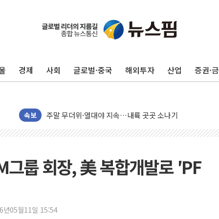
울
경제
사회
글로벌·중국
해외투자
산업
증권·
李대통령, 'ISA·주가누르기 방지법' 전면 재검토 지시
'호우 특보' 경북 울진 시간당 20~30mm 강한 비...가뭄 
주말 무더위·열대야 지속…내륙 곳곳 소나기
속보
오세훈 "용산공원 주택 검토, 민주당 스스로 원칙 뒤집는 
충북 주말 무더위 지속…청주·진천 35도, 곳곳 소나기
10월 보완수사권 폐지·공소청 출범…피해자들 '범죄 사각
민주당, 오늘 제주·인천 경선 발표...김민석 '재역전' vs 정
M그룹 회장, 美 복합개발로 ′PF
한상협, 업계 개인정보 보안 새판 짠다…'자율규제단체' 
뉴욕증시, 고용 쇼크에 금리 인상 우려 후퇴…S&P500 
트럼프, 쿡 연준 이사 해임 재추진…"26일까지 의혹 소명"
26년05월11일 15:54
유럽증시, 美 고용 예상 밖 부진에 연준 금리 인상 가능성 