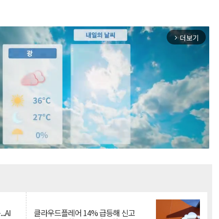
더보기
arrow_forward_ios
Mute
.AI
클라우드플레어 14% 급등해 신고