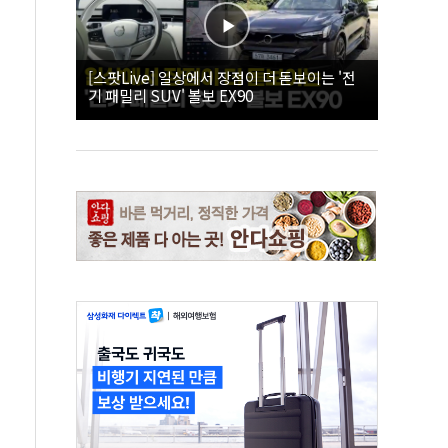
[스팟Live] 일상에서 장점이 더 돋보이는 '전
기 패밀리 SUV' 볼보 EX90