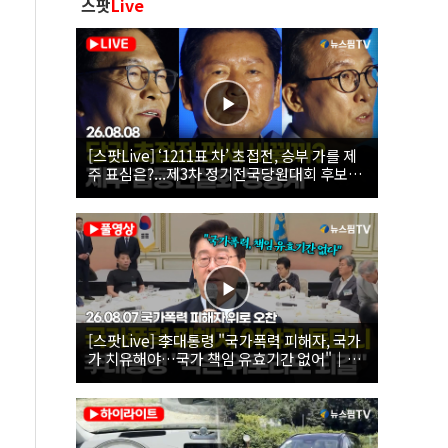
스팟
Live
[스팟Live] ‘1211표 차’ 초접전, 승부 가를 제
주 표심은?...제3차 정기전국당원대회 후보자
제주 합동연설회 생중계 | 26.08.08
[스팟Live] 李대통령 "국가폭력 피해자, 국가
가 치유해야…국가 책임 유효기간 없어"｜
26.08.07 국가폭력 피해자 위로 오찬