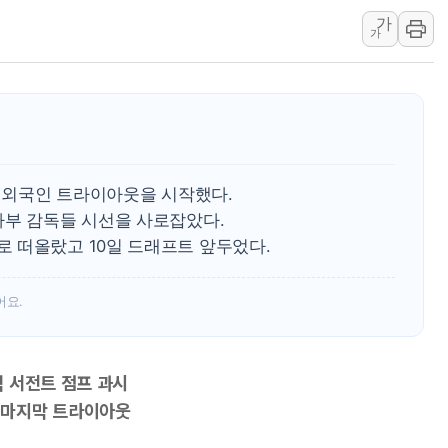
씨이랩, HPC·AI 전문
가
가
우리기술, 400억 규모 
부동산 넘어 가상자산까
이란 외무차관 "미국과
풀무원푸드머스, 의정부
카카오, 2분기 영업이익 
그 외국인 트라이아웃을 시작했다.
자부 감독들 시선을 사로잡았다.
 떠올랐고 10일 드래프트 앞두었다.
어요.
 서전트 점프 과시
 마지막 트라이아웃