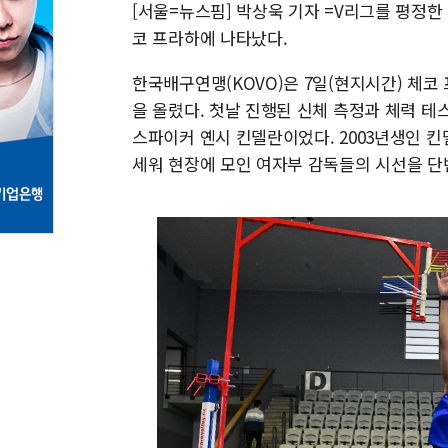
[서울=뉴스핌] 박상욱 기자 =V리그를 평정한 
코 프라하에 나타났다.
한국배구연맹(KOVO)은 7일(현지시간) 체코 
을 올렸다. 첫날 진행된 신체 측정과 체력 
스파이커 옌시 킨델란이었다. 2003년생인 킨
세워 현장에 모인 여자부 감독들의 시선을 단