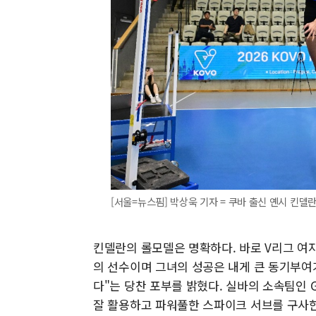
[서울=뉴스핌] 박상욱 기자 = 쿠바 출신 옌시 킨델란. [
킨델란의 롤모델은 명확하다. 바로 V리그 여자
의 선수이며 그녀의 성공은 내게 큰 동기부여
다"는 당찬 포부를 밝혔다. 실바의 소속팀인 
잘 활용하고 파워풀한 스파이크 서브를 구사한