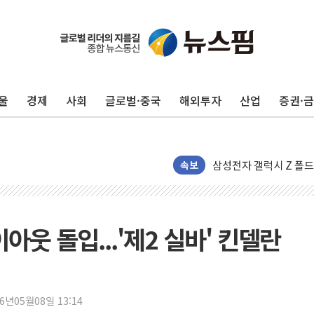
경북도 '재해 예방 최
14일째 이어지는 폭염에
철강·조선·車 공장에 '
울
경제
사회
글로벌·중국
해외투자
산업
증권·
[특징주] 美 반도체 조정
BoA "엔화, 연말까지 6
이녹스, 경기혁신센터와 
삼성전자 갤럭시 Z 폴드8
속보
성기홍 "김용범 경질보다
무신사 킥스, SS 시즌 
한국콜마, 산호초 보호
아웃 돌입...'제2 실바' 킨델란
KB증권, 국내주식 옮기
엔비티, AX 인프라 'N
"티로보틱스, 유리기판
26년05월08일 13:14
폭염속 백화점, 고객잡기.