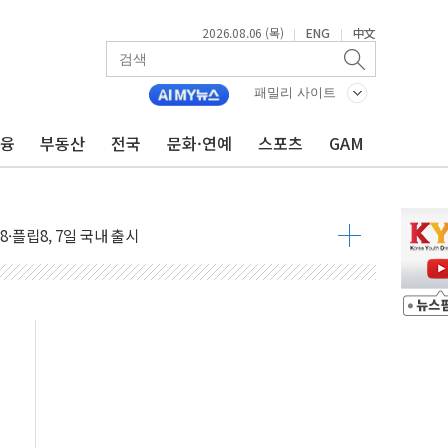
2026.08.06 (목)
ENG
中文
|
|
상위 프로젝트' 자연재해저감 종합계획 수립 착수
 누적 사망자 21명…누적 온열질환자 2441명
패밀리 사이트
AI·휴머노이드' 도입…정부, 제조업 대전환
금융
부동산
전국
문화·연예
스포츠
GAM
에 '삼전닉스' 등 주도주 약세
% 급등... 달러당 149엔 전망"
'피지컬 AI 스타트업' 2곳 투자
·플립8, 7일 국내 출시
 대책 챙겨야…빠른 시일 내 부동산 공급 정책 낼 것"
슈즈 총결산...최대 70% 할인
 자외선차단제 글로벌 인증 체계 구축
면 최대 400만원 혜택…'깨비마블' 이벤트
BT 스튜디오' 구축
·휴머노이드로 성장축 확대" - 밸류파인더
..신세계는 '셰프 맛집', 롯데는 '포켓몬'