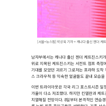
[서울=뉴스핌] 박상욱 기자 = 캐나다 출신 젠더 케트진스키
남자부에서는 캐나다 출신 젠더 케트진스키가 
위로 지목된 케트진스키는 서전트 점프 측정에
기대를 모았던 괴르기 그로저는 프라하 도착 
스 크라우척 등 익숙한 얼굴들도 끝내 모습을
이번 트라이아웃은 각국 리그 포스트시즌 일
가율이 다소 저조했다. 하지만 킨델란과 케트
치열해질 전망이다. 8일부터 본격적인 연습경
를 누빌 최종 주인공들을 선발한다. 기존 선수