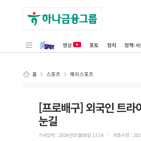
영상
포토
정치
정책·서
홈
스포츠
해외스포츠
[프로배구] 외국인 트라이
눈길
기사입력 :
2026년05월08일 13:14
최종수정 :
20