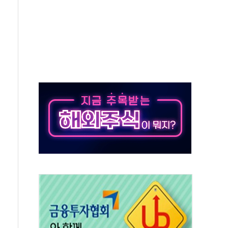
가 황순욱 박사 영입
투자 유치
지…정부, 1400조 국가자산 통합관리 나선다
 호르무즈 협상 중이란 트럼프 주장은 거짓"
시와 손 잡고 지역경제 활성화 앞장
2270억원...플랫폼 매출 효과에 36% 증가