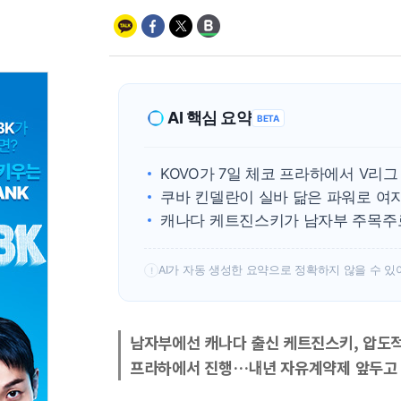
AI 핵심 요약
BETA
KOVO가 7일 체코 프라하에서 V리
쿠바 킨델란이 실바 닮은 파워로 여
캐나다 케트진스키가 남자부 주목주로
AI가 자동 생성한 요약으로 정확하지 않을 수 있
!
남자부에선 캐나다 출신 케트진스키, 압도적
프라하에서 진행…내년 자유계약제 앞두고