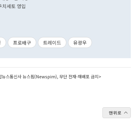
 우치세토 영입
행
프로배구
트레이드
유광우
뉴스통신사 뉴스핌(Newspim), 무단 전재-재배포 금지>
맨위로