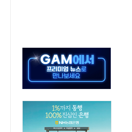
해도 놀랍지 않아"
태양광 착공…여의도 1.6배 규모
...금융주 낙폭 커
부정책 아냐" 해명
~9일 최대 100mm 호우
체결… 수니파 국가들의 새 안보 협력 구도
비온 59㎡ 18억원대
-서울시 '정책 엇박자'