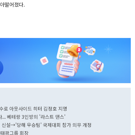
맞아떨어졌다.
선수로 아웃사이드 히터 김정호 지명
... 베테랑 3인방의 '라스트 댄스'
제 신설→'당해 우승팀' 국제대회 참가 의무 개정
전 태광그룹 회장