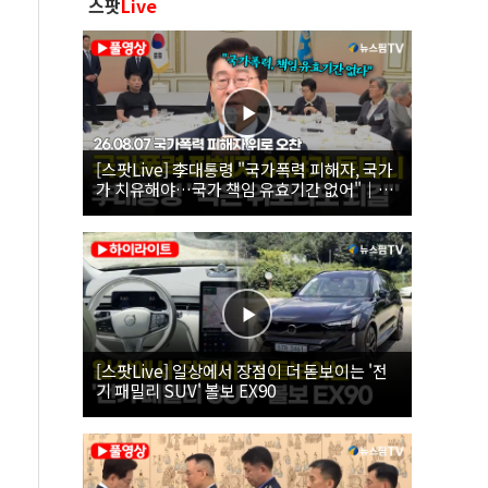
스팟
Live
[스팟Live] 李대통령 "국가폭력 피해자, 국가
가 치유해야…국가 책임 유효기간 없어"｜
26.08.07 국가폭력 피해자 위로 오찬
[스팟Live] 일상에서 장점이 더 돋보이는 '전
기 패밀리 SUV' 볼보 EX90