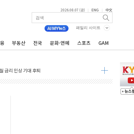
2026.08.07 (금)
ENG
中文
|
|
패밀리 사이트
금융
부동산
전국
문화·연예
스포츠
GAM
용 쇼크에 반도체주 '활짝'
우려 후퇴…나스닥 선물 1%대 상승
…9월 금리 인상 기대 후퇴
체결
라우드플레어·태양광주↑ VS 트레이드데스크·웬디스↓
종자 7359명 끝까지 찾겠다"
 톤 낮춰
항시 '시끌'
름…수도권 집중 완화 전환점"
 주재… "전폭적 공급 확대·속도전 총력"
…美 태양광주 급등