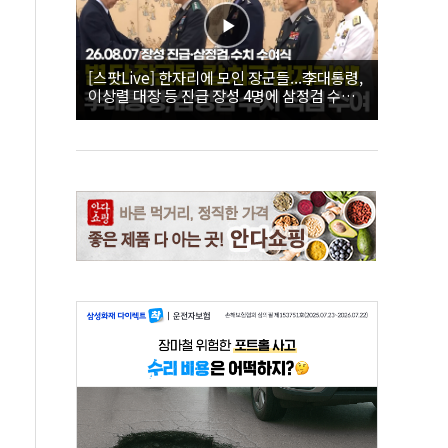
[스팟Live] 한자리에 모인 장군들...李대통령,
이상렬 대장 등 진급 장성 4명에 삼정검 수치
직접 수여｜26.08.07 장성 진급·삼정검 수치
수여식