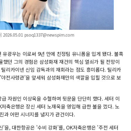
2026.05.01 psoq1337@newspim.com
 유광우는 이로써 9년 만에 친정팀 유니폼을 입게 됐다. 불혹
율했던 그의 경험은 삼성화재 재건의 핵심 열쇠가 될 전망이
미 틸리카이넨 신임 감독과의 재회라는 점도 흥미롭다. 틸리카
 '야전사령관'을 앞세워 삼성화재만의 색깔을 입힐 것으로 보
급 자원인 이상욱을 수혈하며 뒷문을 단단히 했다. 세터 이
K저축은행은 장신 세터 노재욱을 영입해 급한 불을 껐다. 노
진과 어떤 시너지를 낼지가 관건이다.
'을, 대한항공은 '수비 강화'를, OK저축은행은 '주전 세터