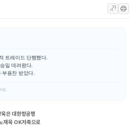
가
[사진] 빈살만과 에르도안의 만남
가
이란와이어 "이란 최고지도자 위독…곧 사망
남동발전, 해남군에 국내 최대 규모 400MW 
[인도증시] 중동 불안 속 유가 상승에 소폭 하락
황희 '폐버스 청년주택' SNS 글 역풍에 "정
폭염 누그러지고 가뭄 숙지나...경북동해안권 8
적 트레이드 단행했다.
사우디·튀르키예·파키스탄, '공동방위협정' 
승일 데려왔다.
신길동 신축도 3.3㎡당 7250만원…써밋 클라
·부용찬 받았다.
용산공원·그린벨트로 또 충돌…반복되는 국토부
어요.
이상욱은 대한항공행
 노재욱 OK저축으로