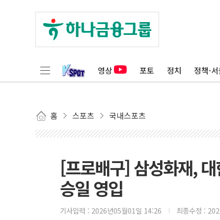
영상
포토
정치
정책·서
홈
스포츠
국내스포츠
[프로배구] 삼성화재, 
승일 영입
기사입력 :
2026년05월01일 14:26
최종수정 :
20