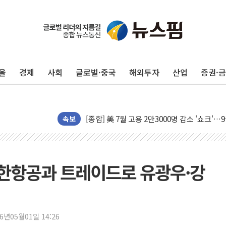
울
경제
사회
글로벌·중국
해외투자
산업
증권·
[AI MY 뉴스] 뉴욕 반도체주 프리뷰...美 고
뉴욕증시 프리뷰, 美 고용 쇼크에 금리 인상 
[종합] 美 7월 고용 2만3000명 감소 '쇼크'
[사진] 이슬람 수니파 3개국, 공동방위협정 
속보
뉴욕증시 개장 전 특징주...아틀라시안·클
보훈부, 미 DPAA와 MOU… "6·25 미군 실
트럼프 "금리 내려야"…파월 때와 달리 워시엔
대한항공과 트레이드로 유광우·강
특정 정치인 측근 포항시 정책특보 내정설...포
李 "해남 태양광, 대한민국 다음 100년 밑거
李 대통령, '6시간 마라톤 부동산 2차 회의'
26년05월01일 14:26
트럼프, 中 겨냥 폴리실리콘 관세 15% 부과