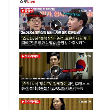
스팟
Live
[스팟Live] *풀영상* 이준석, 보완수사권 폐
지에 "민주당 개악입법, 불안감 가중시켜"｜
26.08.06 개혁신당 보완수사권 폐지 토론회
[스팟Live] '투미TV' 김제경이 내린 李정부 부
동산 정책 점수는? | 26.08.06 서울시 부동산
대토론회