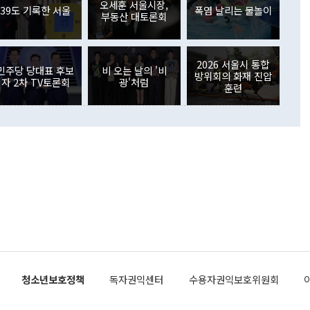
외교부의 몫"이라며 "아직 거기까지 진도가 나가지 않았다"고
오세훈 서울시장,
. 증권투자에서는 외국인의 국내 주식 매도세가 이어졌다. 외
39도 기록한 서울
폭염 날리는 물놀이
부동산 대토론회
장관이 이날 소개한 대북 구상과 설명은 정부 내 조율을 거치지
주식 투자는 차익실현 매도 등의 영향으로 316억1000만달러
서 문제가 있다. 특히 주적 표현 대체와 국호 사용, 9·19 군
(-310억5000만달러)에 이어 역대 최대 순매도 기록을 다시
 4자회담 추진 등은 통일부 장관이 결정할 사안이 아니어서 월
국인의 국내 채권투자는 세계국채지수(WGBI) 자금 유입에도
이 나오고 있다. 이 대통령은 정 장관의 업무보고를 듣고 난
도래 영향으로 증가 폭이 줄어든 52억9000만달러를 기록했
2026 서울시 통합
무보고에 발표했다고 승인난 건 아니다"라고 재차 확인했다. 정
민주당 당대표 후보
비 오는 날의 '비
 해외 증권투자는 주식을 중심으로 35억6000만달러 증가했
방위회의 화재 진압
자 2차 TV토론회
광'처럼
통은 "정 장관의 발언 내용은 대부분 국가안전보장회의(NSC)
newspim.com
훈련
된 사안이 아닌 정 장관의 개인적 생각에 가깝다"며 "안보 관
이 정부의 공식 정책이 아닌 사안을 추진하겠다고 업무보고를
 면전에서 '국군통수권자가 나서야 한다'고 주장한 것은 심각
 5일 청와대 영빈관에서 열린 통일
 외교 안보 부처 업무보고에서 발언하고 있다. [사진=청와대]
장이 현 시점에서 이미 참고가 될 수 없는 과거의 경험 또는 사
식에 기반하고 있다는 것이다. 정 장관이 주장하는 구상은 급
 있는 북한의 전략과 한반도 및 국제 정세를 전혀 반영하지
 비판이 제기되고 있다. 정 장관이 "흘러간 선(先)비핵화만
현실을 바꾸지 못한다"고 언급한 것은 지금까지의 대북 접근
 있다. 북핵 위기 발발 이후 지금까지 모든 핵 협상에서 한국
북한에 선비핵화를 공식적으로 요구한 적이 없기 때문이다. 지
 협상은 북한의 비핵화 조치에 한·미가 상응하는 대가를 제
로 이뤄졌다. 1994년 북·미 제네바 기본합의는 핵시설 동결
청소년보호정책
독자권익센터
수용자권익보호위원회
의 교환이었다. 2005년 9.19 공동성명도 북한의 비핵화 조치
에 상응조치를 제공하는 '행동 대 행동' 원칙이 적용됐다. 대북