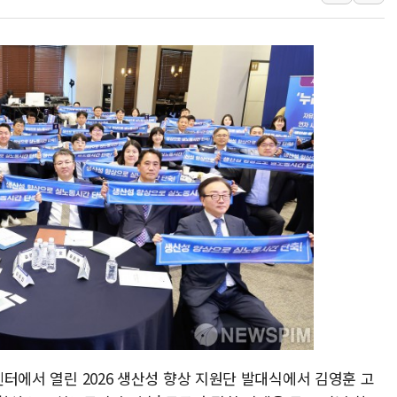
[오늘의 국회일정] 상임위·세미나·기
이란, 美·이스라엘 선박 호르무즈 
유럽증시, 견조한 실적 소화하며 대부
리투아니아 국방 "러, 우크라 드론
구광모, 내주 실리콘밸리서 젠슨 황
뉴욕증시 개장 전 특징주...모더
김정관 장관 "영업이익 N% 성과
뉴욕증시 프리뷰, 미 주가선물 AI
청와대, 북한 단거리 탄도미사일 발
금값 7주 만에 최고…美 고용 둔화
션센터에서 열린 2026 생산성 향상 지원단 발대식에서 김영훈 고