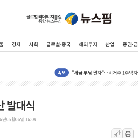
울
경제
사회
글로벌·중국
해외투자
산업
증권·
트럼프 "이란전 조만간 끝날 것"…
현대리바트, 원가 개선으로 실적 방
"세금 부담 덜자"…비거주 1주택자
속보
세금 부담 커진 고가 1주택자…맞
[금/유가] 이란의 호르무즈 해협 통
뉴욕증시, 유가·금리 부담에 하락…
단 발대식
이란, 오만과 호르무즈 해협 재개방 
[민주 당권주자 일정] 송영길·정청래
26년05월06일 16:09
李대통령, 오늘 부동산 정책 점검 
가
가
[오늘의 정치일정] 8월 7일(금)