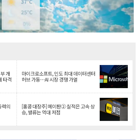
Mute
뇌부 개
마이크로소프트, 인도 최대 데이터센터
에 타격
허브 가동…AI 시장 경쟁 가열
 동력의
[홍콩 대장주] 메이퇀② 실적은 고속 상
승, 밸류는 역대 저점