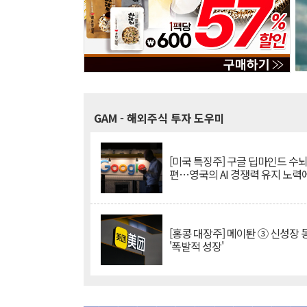
GAM
- 해외주식 투자 도우미
[미국 특징주] 구글 딥마인드 수
편…영국의 AI 경쟁력 유지 노력
[홍콩 대장주] 메이퇀 ③ 신성장
'폭발적 성장'