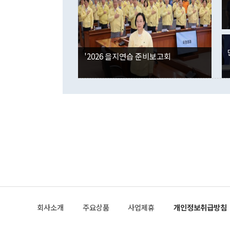
은 "그것은 
각각 증가했다
잘랐다. 정 
국인의 국내 
않았다는 점에
감소하며 전월
사합의 복원,
경신했다. 외
권이라는 지적
분기 말 만기
뒤 "여기 업
다. 내국인의
'2026 을지연습 준비보고회
부의 한 소식
다. eoyn2@
를 거쳐 결정
련 부처 장관
하고 대통령의
한 문제"라고 지적했다. 이재명 대통령이
외교 국방 등
2026.08.05 ◆시대착오적 접근, 대북 인식 오류 더욱 문제인 것은 정 장관
의 이같은 주
실과 다른 인
격히 변화하고
못하고 있다는
되뇌는 것은 
법을 호도하고
이나 미국은 
금까지의 북핵
회사소개
주요상품
사업제휴
개인정보취급방침
공하는 방식으
과 중유 제공
의 모든 단계