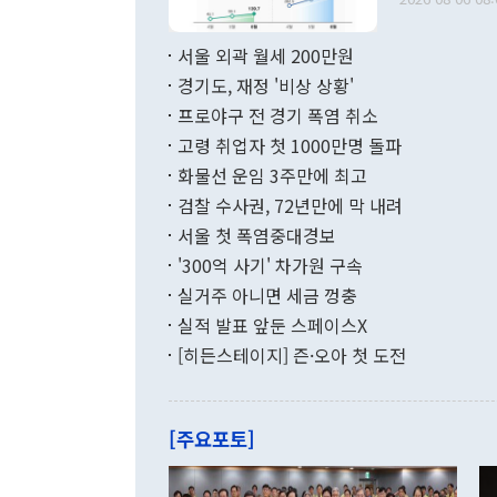
료=한국은행] 한국은행이 6일 발표한 '2026년 6월 국제수지(잠정)'에
서 취임 1주년 
면 지난 6월
부 장관 권한
1000만달러
서울 외곽 월세 200만원
발전 구상'을
이에 따라 올
적 갈등 해결
경기도, 재정 '비상 상황'
했다. 경상수
결과 혐오의 
9000만달러
프로야구 전 경기 폭염 취소
년간의 CVI
지 기준 상품
고령 취업자 첫 1000만명 돌파
무너졌다고도 
며 월간 기준
현실을 바꾸는
달러로 38.
화물선 운임 3주만에 최고
를 평화 체제
196.9% 급
검찰 수사권, 72년만에 막 내려
함께 4자 대
수출은 160
지만 이 대통
서울 첫 폭염중대경보
(18.6%) 
화공존 정책이
했다. 통관 기
'300억 사기' 차가원 구속
다"고 지적했
(16.4%)
투리가 잡혀 
실거주 아니면 세금 껑충
월(-10억9
쁜 상황이 초
증가와 유류할
실적 발표 앞둔 스페이스X
9·19 군사
기록했지만 
[히든스테이지] 즌·오아 첫 도전
"우리의 선의
로 전환됐다.
으로 약간의 의문
를 기록해 전
관은 업무보고
는 배당수입
주의에 근거한
줄면서 25억
[주요포토]
라며 "여러분
억1000만달
이 9월 러시
였던 올해 3
며 "정부 차
인의 해외투자