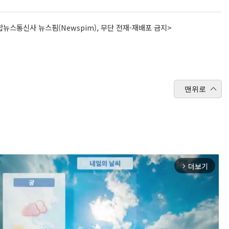
뉴스통신사 뉴스핌(Newspim), 무단 전재-재배포 금지>
맨위로
더보기
arrow_forward_ios