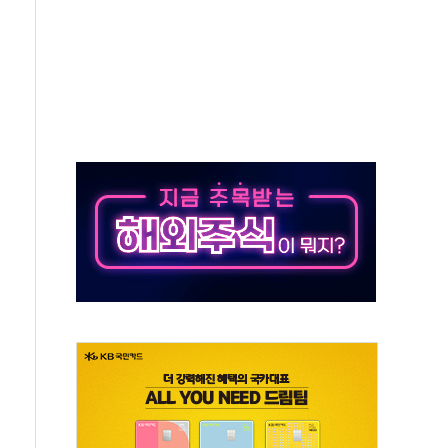
자회견·주요 정당 - 8월 7일
통항 제한 추진…美 "통행 막을 권한 없어"
분 상승… "2분기 기업 순이익 21% 증가" 전망
으로 나토 회원국 공격 검토… 거짓 깃발 작전"
 재회…로봇·AI 데이터센터·모빌리티 구체화
나·아이온큐·도어대시↑ VS 샌디스크·피그마·앱러빈↓
급 반대…상법·자본시장법 개정 논의"
주 차익실현 속 혼조세...웨스턴디지털·샌디스크↓
사에 긴급 안보 점검회의
·호르무즈 재개방 기대에 강세