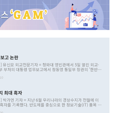
보고 논란
] 유신모 외교전문기자 = 청와대 영빈관에서 5일 열린 외교·
부 부처의 대통령 업무보고에서 정동영 통일부 장관의 '한반도
 구상'과 업무보고 발언이 논란을 빚고 있다. 이날 정 장관의
10
정부 내 조율을 거치지 않은 사안을 정책으로 추진하겠다고 공
는가 하면 사실 관계에 맞지 않은 설명도 있었다. 이재명 대통
로 신중을 기해 달라고 경고했고, 조현 외교부 장관은 '이상
지 최대 흑자
 근거한 비현실적 구상'이라는 비판을 내놨다. 그동안 정 장
책 관련 발언이 물의를 빚은 적은 여러 번 있지만 대통령과 유
] 박가연 기자 = 지난 6월 우리나라의 경상수지가 전월에 이
이 공개적으로 부정적 입장을 표명한 것은 이례적이다. 정 장
 흑자를 기록했다. 반도체를 중심으로 한 정보기술(IT) 품목 수
대북 접근법과 월권을 제어해야 한다는 목소리도 높아지고 있
간 상품수출이 처음으로 1000억달러를 넘어선 영향이다. [자
00