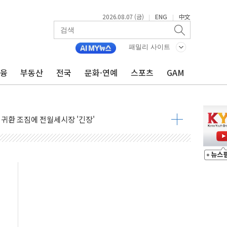
2026.08.07 (금)
ENG
中文
|
|
패밀리 사이트
금융
부동산
전국
문화·연예
스포츠
GAM
군수품 부족설 일축 "막대한 무기 보유"
어…다음 과제는 '외형 확대'
 귀환 조짐에 전월세시장 '긴장'
교환·재매수·다운사이징 '저울질'
항 제한 검토에 유가 3% 급등…금값 보합
다우 5거래일 랠리 '마침표'
합의 막바지.."美와 직접 협상 없어"
·김민석 후보 - 8월 7일
2차 회의…주택 공급 대책 막바지 조율할 듯