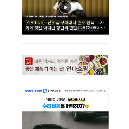
[스팟Live] "전셋집 구하려다 월세 선택"...사
회에 첫발 내디딘 청년의 한탄 | 26.08.06 서울
시 부동산 대토론회