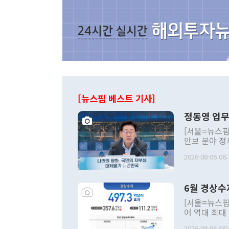
[뉴스핌 베스트 기사]
정동영 업무
[서울=뉴스핌
안보 분야 정
평화공존 발전
2026-08-06 06:
발언 중에는 
언한 것이 있
령은 공개적으
6월 경상수
주의적 희망에
관의 대북 정
[서울=뉴스핌
관 부처 장관
어 역대 최대
관의 무리한 
출 호조로 월
다. [정동영 통일부 장관이 지난달 23일 오후 서울 종로구 정부서울청사에
2026-08-06 08: