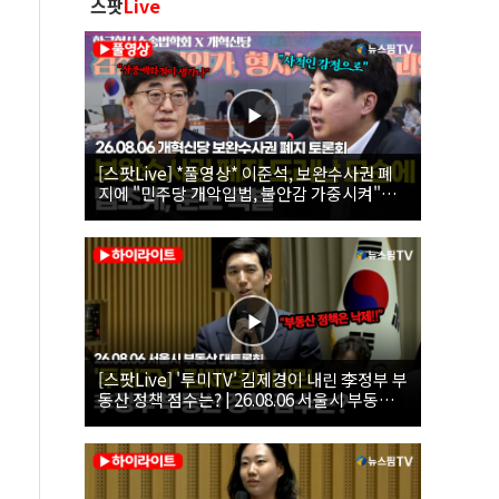
스팟
Live
[스팟Live] *풀영상* 이준석, 보완수사권 폐
지에 "민주당 개악입법, 불안감 가중시켜"｜
26.08.06 개혁신당 보완수사권 폐지 토론회
[스팟Live] '투미TV' 김제경이 내린 李정부 부
동산 정책 점수는? | 26.08.06 서울시 부동산
대토론회