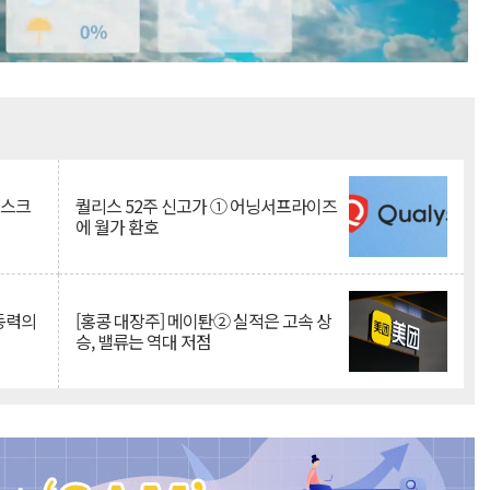
Mute
리스크
퀄리스 52주 신고가 ① 어닝서프라이즈
에 월가 환호
 동력의
[홍콩 대장주] 메이퇀② 실적은 고속 상
승, 밸류는 역대 저점