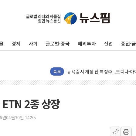
울
경제
사회
글로벌·중국
해외투자
산업
증권·
리투아니아 국방 "러, 우크라 드론으로
구광모, 내주 실리콘밸리서 젠슨 황 
뉴욕증시 개장 전 특징주...모더나
김정관 장관 "영업이익 N% 성과급
속보
뉴욕증시 프리뷰, 미 주가선물 AI주
청와대, 북한 단거리 탄도미사일 발사
금값 7주 만에 최고…美 고용 둔화·
ETN 2종 상장
[인도증시] 중동 긴장 완화에 실적 호
러, 1인칭시점 드론으로 우크라 민간
26년04월30일 14:55
[베트남 증시] 지수 하락 속 'DGC
가
가
'월가의 황제' 다이먼 "금융시장 레