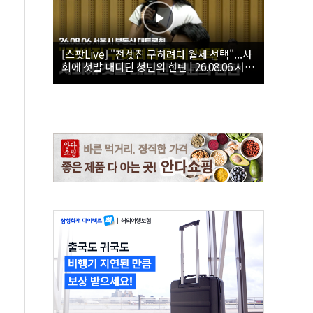
[스팟Live] "전셋집 구하려다 월세 선택"...사
회에 첫발 내디딘 청년의 한탄 | 26.08.06 서울
시 부동산 대토론회