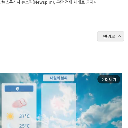
뉴스통신사 뉴스핌(Newspim), 무단 전재-재배포 금지>
맨위로
더보기
arrow_forward_ios