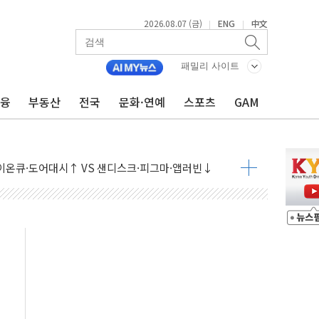
2026.08.07 (금)
ENG
中文
|
|
패밀리 사이트
금융
부동산
전국
문화·연예
스포츠
GAM
 나토 회원국 공격 검토… 거짓 깃발 작전"
재회…로봇·AI 데이터센터·모빌리티 구체화
·아이온큐·도어대시↑ VS 샌디스크·피그마·앱러빈↓
 반대…상법·자본시장법 개정 논의"
 차익실현 속 혼조세...웨스턴디지털·샌디스크↓
에 긴급 안보 점검회의
호르무즈 재개방 기대에 강세
조까지, 상승...호실적 보고 기업 상승세 뚜렷
인 '사파리' 공격… 시민들 공포감 극대화 전략
' 임시 주총 기대감에 홀로 상한가…마진 잔액은 사상 최고
버리지 위험수위…숨은 차입이 더 큰 변수"