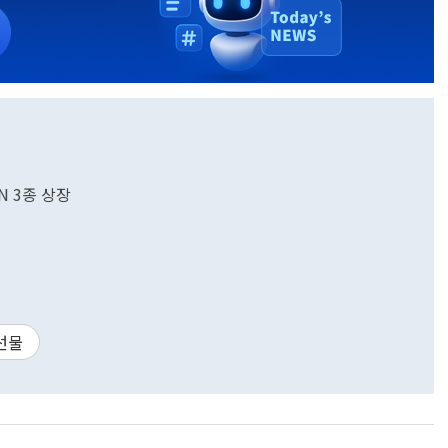
TN 3종 상장
선물