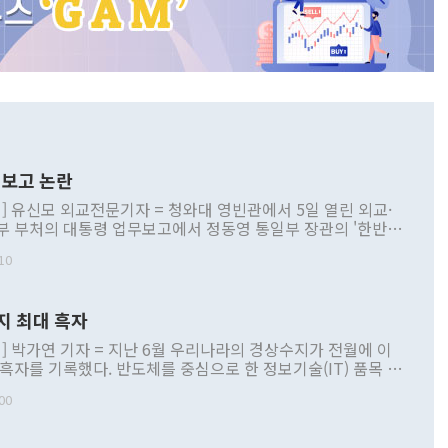
보고 논란
] 유신모 외교전문기자 = 청와대 영빈관에서 5일 열린 외교·
부 부처의 대통령 업무보고에서 정동영 통일부 장관의 '한반도
 구상'과 업무보고 발언이 논란을 빚고 있다. 이날 정 장관의
10
정부 내 조율을 거치지 않은 사안을 정책으로 추진하겠다고 공
는가 하면 사실 관계에 맞지 않은 설명도 있었다. 이재명 대통
로 신중을 기해 달라고 경고했고, 조현 외교부 장관은 '이상
지 최대 흑자
 근거한 비현실적 구상'이라는 비판을 내놨다. 그동안 정 장
책 관련 발언이 물의를 빚은 적은 여러 번 있지만 대통령과 유
] 박가연 기자 = 지난 6월 우리나라의 경상수지가 전월에 이
이 공개적으로 부정적 입장을 표명한 것은 이례적이다. 정 장
 흑자를 기록했다. 반도체를 중심으로 한 정보기술(IT) 품목 수
대북 접근법과 월권을 제어해야 한다는 목소리도 높아지고 있
간 상품수출이 처음으로 1000억달러를 넘어선 영향이다. [자
00
 따르
기자간담회를 하고 있다. [사진=통일부] 2026.07.23 ◆통일
 경상수지는 497억3000만달러 흑자로 집계됐다. 전월(386억
 넘어선 주장 정 장관은 이날 업무보고에서 '한반도 평화공존
)에 이어 두 달 연속 월간 기준 역대 최대 기록을 갈아치웠다.