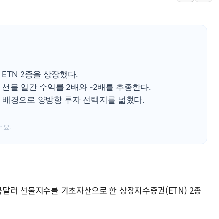
양주 섬유염색공장서 화재 1명 중상…
김정관 산업부 장관 "주 52시간 손봐
해군 1함대 창설 80주년…지역과 함께
[3보] 북, 원산서 동해로 단거리 탄도
우크라 드론 전술, 중남미 콜롬비아에
ETN 2종을 상장했다.
동해해경, 독도 해상서 부유물 감긴 
선물 일간 수익률 2배와 -2배를 추종한다.
 배경으로 양방향 투자 선택지를 넓혔다.
주한미군 "오산기지 누출, 백린 아닌 
구미 폐염산처리업체서 불 2시간30여
어요.
해군과 함께하는 '불금전파, 송정' 시
국달러 선물지수를 기초자산으로 한 상장지수증권(ETN) 2종