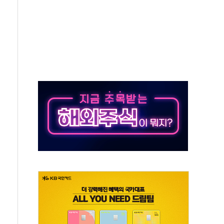
대응 1단계 진압 중
야, 경쟁상대 中과 비교해야"
하는 '선봉'의 대민 봉사
미사일 1발 발사… 올해 10번째·42일 만 도발
 새 안보 위기… 반군·마약카르텔이 습득해 전투 활용
어선 구조
무해한 표면 부식 물질"
분만에 진화...외국인 노동자 숨져
즌2