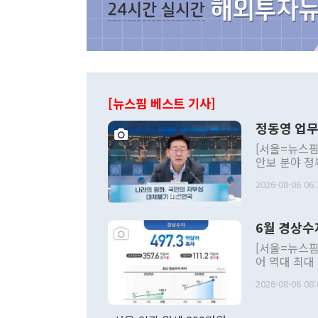
[뉴스핌 베스트 기사]
정동영 업무
[서울=뉴스핌
안보 분야 정
평화공존 발전
2026-08-06 06:
발언 중에는 
언한 것이 있
령은 공개적으
6월 경상수
주의적 희망에
관의 대북 정
[서울=뉴스핌
관 부처 장관
어 역대 최대
관의 무리한 
출 호조로 월
다. [정동영 통일부 장관이 지난달 23일 오후 서울 종로구 정부서울청사에
2026-08-06 08:
료=한국은행] 한국은행이 6일 발표한 '2026년 6월 국제수지(잠정)'에
서 취임 1주년 
면 지난 6월
부 장관 권한
1000만달러