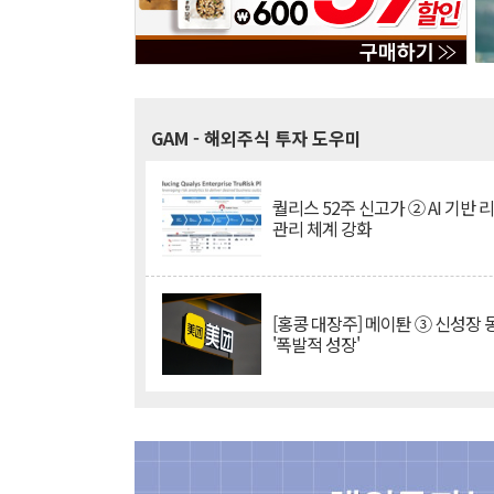
GAM
- 해외주식 투자 도우미
퀄리스 52주 신고가 ② AI 기반 
관리 체계 강화
[홍콩 대장주] 메이퇀 ③ 신성장
'폭발적 성장'