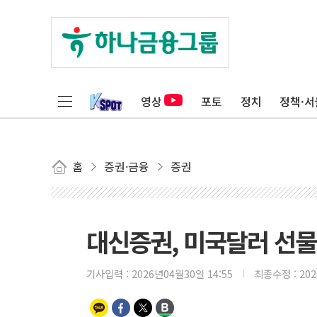
영상
포토
정치
정책·서
홈
증권·금융
증권
대신증권, 미국달러 선물 
기사입력 :
2026년04월30일 14:55
최종수정 :
20