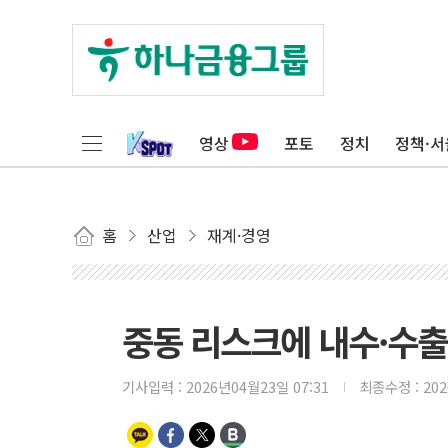
영상
포토
정치
정책·서
홈
산업
재계·경영
중동 리스크에 내수·수출·
기사입력 :
2026년04월23일 07:31
최종수정 :
20