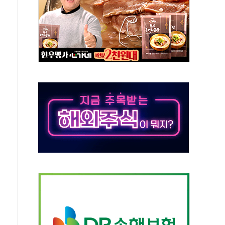
…한화·흥국·한투 참여
주 52시간제 개선해야…기술격차 확대 막아야"
약 타결…연봉 6.3% 인상
 등 8~9월 공연 라인업 공개
지 3개 보급단 '1등급 스마트 물류센터' 전환
 테라스 떨어져…SK에코플랜트 "전수 조사"
보 GAM - 맛보기편 (8/7)
다"...송영길·정청래·김민석, 호남 경선 앞두고 총력전