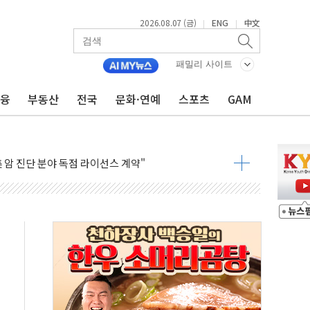
2026.08.07 (금)
ENG
中文
|
|
패밀리 사이트
금융
부동산
전국
문화·연예
스포츠
GAM
 온열질환 보장…폭염기 신속 보상 강화
억원
 암 진단 분야 독점 라이선스 계약"
RN11' 캐나다 IND 신청
단과 군 장병 금융교육·전역 지원 협약
건강보험' 6개월 배타적사용권 획득
더기 상폐 위기…관리종목 우려 지정예고 총 63개
급 경쟁률… 실수요자 관심
신' 26일 출시, 유저의 캐릭터가 AI로 플레이한다
로 혜택 얻는 피드코인 이벤트 진행
시 5년 내 9만가구 순증...이주 대란도 제한적