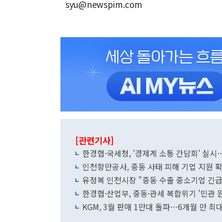
syu@newspim.com
[관련기사]
한경협·국세청, '경제계 소통 간담회' 실
인천항만공사, 중동 사태 피해 기업 지원 확
유정복 인천시장 "중동 수출 중소기업 긴급
한경협·산업부, 중동·관세 복합위기 '민관 
KGM, 3월 판매 1만대 돌파…6개월 만 최