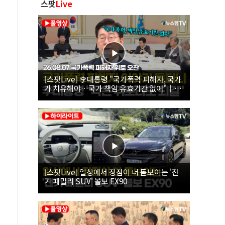
스팟
Live
[스팟Live] 李대통령 "국가폭력 피해자, 국가
가 치유해야…국가 책임 유효기간 없어"｜
26.08.07 국가폭력 피해자 위로 오찬
[스팟Live] 일상에서 장점이 더 돋보이는 '전
기 패밀리 SUV' 볼보 EX90