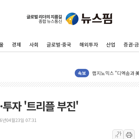
울
경제
사회
글로벌·중국
해외투자
산업
증권·
NH농협생명, 농작업 중
아바코, 2분기 매출 120
랩지노믹스 "디엑솜과 美
보로노이, 폐암 치료제 'V
속보
푸본현대생명, 육군 3군
교보생명, '교보K-맞춤
벼랑 끝 선 '동전주' 무
투자 '트리플 부진'
1순위보다 낮은 특별공
컴투스 '제우스: 오만의 
26년04월23일 07:31
네이버 클립, 시청 만으
가
가
서울 재건축·재개발 정상화