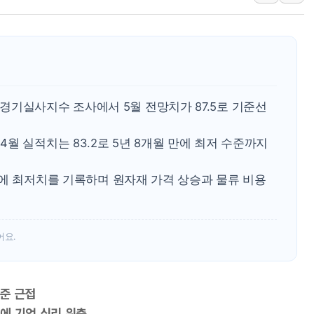
[인사] 공정거래위원회
KDB생명 본입찰 3파전
반도체공학회 "R&D직 
카카오, 2026년 임금협
현대카드, 박재범·실리카겔
경기실사지수 조사에서 5월 전망치가 87.5로 기준선
[르포] 육군, 2031년까
월 실적치는 83.2로 5년 8개월 만에 최저 수준까지
송도 신축 아파트서 외벽
깊이가 다른 글로벌 투자 정
 만에 최저치를 기록하며 원자재 가격 상승과 물류 비용
"호남 없이 민주 당권 없
어요.
수준 근접
에 기업 심리 위축