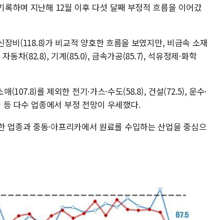
 기록하며 지난해 12월 이후 다섯 달째 부정적 흐름을 이어갔
통신장비(118.8)가 비교적 양호한 흐름을 보였지만, 비금속 소재
), 자동차(82.8), 기계(85.0), 금속가공(85.7), 석유정제·화학
(107.8)를 제외한 전기·가스·수도(58.8), 건설(72.5), 운수·
2.3) 등 다수 업종에서 부정 전망이 우세했다.
한 업종과 중동·아프리카에서 원료를 수입하는 산업을 중심으