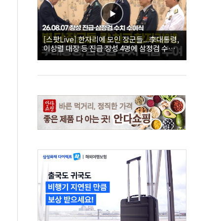
[스팟Live] 한자리에 모인 장군들...李대통령,
이상렬 대장 등 진급 장성 4명에 삼정검 수치
직접 수여｜26.08.07 장성 진급·삼정검 수치
수여식