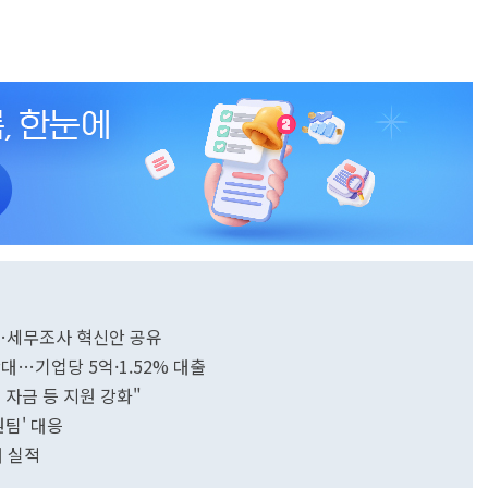
시…세무조사 혁신안 공유
대…기업당 5억·1.52% 대출
 자금 등 지원 강화"
원팀' 대응
대 실적