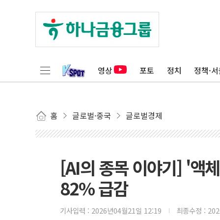
영상
포토
정치
정책·서
홈
글로벌·중국
글로벌경제
[AI의 종목 이야기] '액
82% 급감
기사입력 :
2026년04월21일 12:19
최종수정 :
20