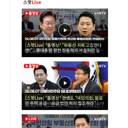
스팟
Live
[스팟Live] *풀영상* "부동산 지옥 고집한다
면!"...李대통령 향한 장동혁의 서슬퍼런 일갈
| 26.08.07 국민의힘 부동산정책 정상화 특별
위원회 전체회의
[스팟Live] *풀영상* 한병도 “국민의힘, 말로
만 주택 공급…공급 법안 처리 협조하라”｜
26.08.07 더불어민주당 원내대책회의