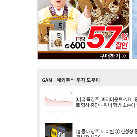
GAM
- 해외주식 투자 도우미
[미국 특징주] 파라마운트-NFL,
료 협상 중단…워너 합병 소송이
[홍콩 대장주] 메이퇀 ③ 신성장