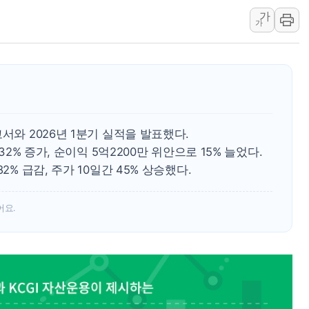
인도, 바이오가스 생산에 
가
서울시, 정비사업으로 주
가
신인류콘텐츠, 핀란드 AI
"일부 존치" vs "전
[AI 카드뉴스] 기후변
국민의힘 윤리위, '부산
수박으로 여름 나는 하
서와 2026년 1분기 실적을 발표했다.
32% 증가, 순이익 5억2200만 위안으로 15% 늘었다.
2% 급감, 주가 10일간 45% 상승했다.
어요.