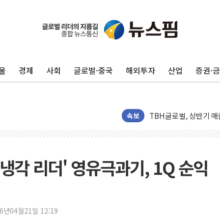
한병도 "국민의힘, 말
금투협, ChatGPT로
박홍근 "국가재정시스템
울
경제
사회
글로벌·중국
해외투자
산업
증권·
李대통령, 진급 장성들
우리자산운용, MMF 순
TBH글로벌, 상반기 매
속보
AI 메모리 향한 뜨거운
건설 불황 속 내실 다진
"내년 메모리 물량 동
체냉각 리더' 영유극과기, 1Q 순익
현대지에프홀딩스, 자사주
관광객 3000만명 목
[뉴스핌 이 시각 PICK
美 정보 당국 "푸틴, 몇
26년04월21일 12:19