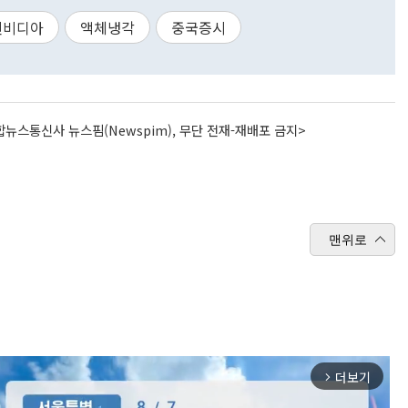
엔비디아
액체냉각
중국증시
뉴스통신사 뉴스핌(Newspim), 무단 전재-재배포 금지>
맨위로
더보기
arrow_forward_ios