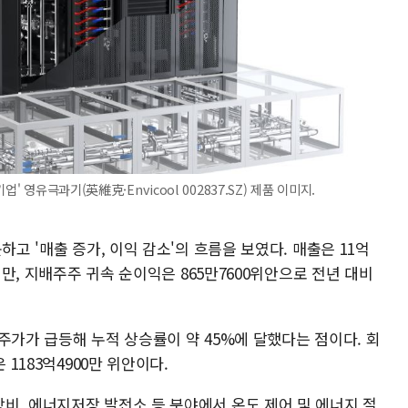
' 영유극과기(英維克·Envicool 002837.SZ) 제품 이미지.
하고 '매출 증가, 이익 감소'의 흐름을 보였다. 매출은 11억
지만, 지배주주 귀속 순이익은 865만7600위안으로 전년 대비
주가가 급등해 누적 상승률이 약 45%에 달했다는 점이다. 회
 1183억4900만 위안이다.
비, 에너지저장 발전소 등 분야에서 온도 제어 및 에너지 절