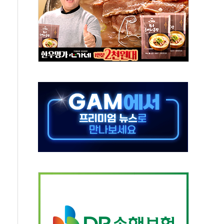
3.5조원 투입키로...'에너지 자립' 일환
택 36% 늘었다...공급부족 전 시장 규제 탓 커
 기업 Audission Oy와 운영 파트너십 체결
면 개발"…서리풀2구역 갈등, 협의 테이블에
화가 바꾼 대한민국 여름
 돌려차기 발언' 논란 서범수·진종오 징계절차 개시
마