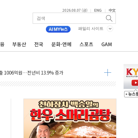
2026.08.07 (금)
ENG
中文
|
|
로만 주택 공급…도시정비법·주택법 등 처리 협조하라"
 투자 웹리포트 만든다…AI 금융데이터 분석 과정 개설
패밀리 사이트
 안정성 한순간도 흔들려선 안돼"
금융
부동산
전국
문화·연예
스포츠
GAM
에게 "내란으로 훼손된 군 신뢰 회복해야"
자산 30조 돌파…증시 급락에 업계 1위
출 1006억원…전년비 13.9% 증가
 관심…SK하이닉스, FMS서 '풀스택' 기술력 과시
 한샘…B2B 확장으로 성장동력 확보
났다"…선수금 내걸고 확보 전쟁
 1000억 연내 소각…2분기 영업익 853억
표인데…외국인 숙박 부가세 환급 앞당겨 종료
] 축구협회 성접대 기간, 대표팀 무패 外
 년 내 NATO 결속력 시험하려 한정적 침공 가능성"