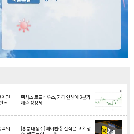
Mute
 중계권
텍사스 로드하우스, 가격 인상에 2분기
 발목
매출 성장세
 동력의
[홍콩 대장주] 메이퇀② 실적은 고속 상