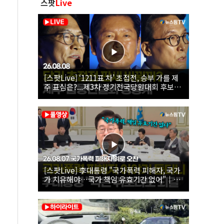
스팟
Live
[스팟Live] ‘1211표 차’ 초접전, 승부 가를 제
주 표심은?...제3차 정기전국당원대회 후보자
제주 합동연설회 생중계 | 26.08.08
[스팟Live] 李대통령 "국가폭력 피해자, 국가
가 치유해야…국가 책임 유효기간 없어"｜
26.08.07 국가폭력 피해자 위로 오찬