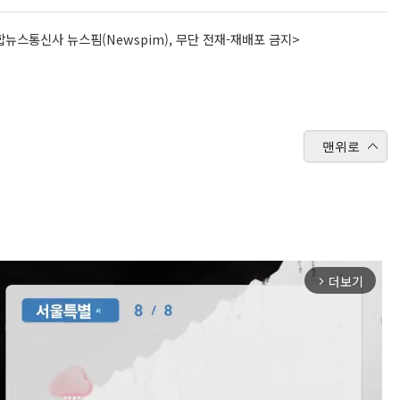
뉴스통신사 뉴스핌(Newspim), 무단 전재-재배포 금지>
맨위로
더보기
arrow_forward_ios