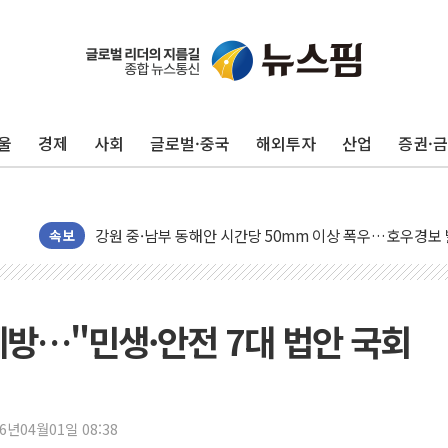
동해중부 전 해상 풍랑주의보…10일까지 최대 3.5m 높은
연일 폭염에 온열질환 사망 23명…정부, 비상대응기구 가
中 전방위 아파트 부양, 수도 베이징도 부동산 규제 철폐
울
경제
사회
글로벌·중국
해외투자
산업
증권·
인제 용대리 계곡서 수위 상승으로 피서객 7명 고립…전원
동해시, 11~14일 '별똥별 멍' 운영…페르세우스 유성우 
강원 중·남부 동해안 시간당 50mm 이상 폭우…호우경보
청양 밭에서 일하던 90대 숨져…온열질환 여부 조사
속보
폭염에 車 운전면허 기능시험 오전 집중 편성…체감온도 3
李대통령, 'ISA·주가누르기 방지법' 전면 재검토 지시
'호우 특보' 경북 울진 시간당 20~30mm 강한 비...가뭄 
예방…"민생·안전 7대 법안 국회
주말 무더위·열대야 지속…내륙 곳곳 소나기
오세훈 "용산공원 주택 검토, 민주당 스스로 원칙 뒤집는 
충북 주말 무더위 지속…청주·진천 35도, 곳곳 소나기
26년04월01일 08:38
10월 보완수사권 폐지·공소청 출범…피해자들 '범죄 사각