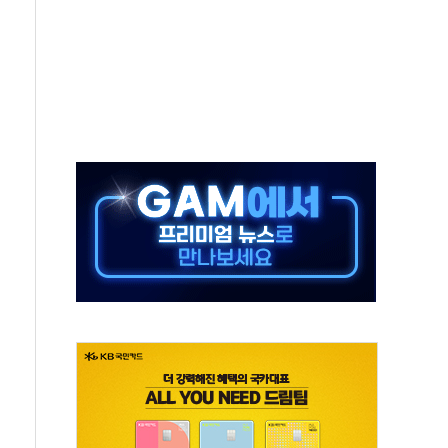
타진
청래 '격차 확대'
최고치
 요구
낮아지며 상승… STOXX 600 지수는 나흘 연속 최고치
세