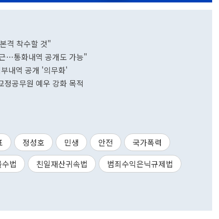
 본격 착수할 것"
근…통화내역 공개도 가능"
부내역 공개 '의무화'
교정공무원 예우 강화 목적
표
정성호
민생
안전
국가폭력
몰수법
친일재산귀속법
범죄수익은닉규제법