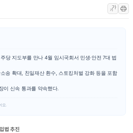
가
한상협, 업계 개인정보 보안 새판 짠다…'자율규제단체' 
가
민주당, 오늘 제주·인천 경선 발표...김민석 '재역전' vs 정
뉴욕증시, 고용 쇼크에 금리 인상 우려 후퇴…S&P500 
트럼프, 쿡 연준 이사 해임 재추진…"26일까지 의혹 소명"
유럽증시, 美 고용 예상 밖 부진에 연준 금리 인상 가능성 
미 연준 매파 기세 꺾이나…고용 감소에 9월 동결 전망 우
주당 지도부를 만나 4월 임시국회서 민생·안전 7대 법
단소송 확대, 친일재산 환수, 스토킹처벌 강화 등을 포함
이 신속 통과를 약속했다.
어요.
 입법 추진