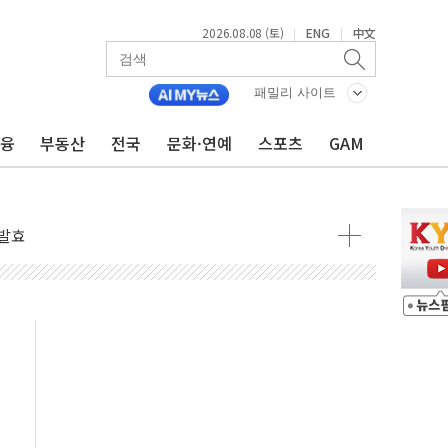
2026.08.08 (토)
ENG
中文
|
|
 물결
동
패밀리 사이트
금융
부동산
전국
문화·연예
스포츠
GAM
 구조
관측
 발효
8도 넘으면 중단
해소될 듯
것"
지대' 우려