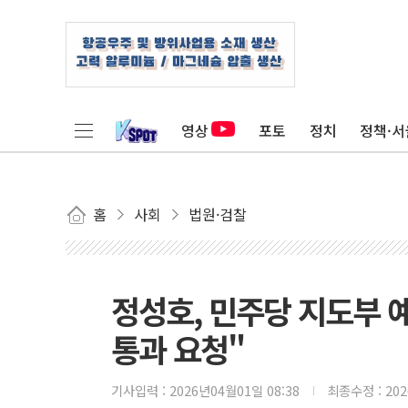
영상
포토
정치
정책·서
홈
사회
법원·검찰
정성호, 민주당 지도부 
통과 요청"
기사입력 :
2026년04월01일 08:38
최종수정 :
20