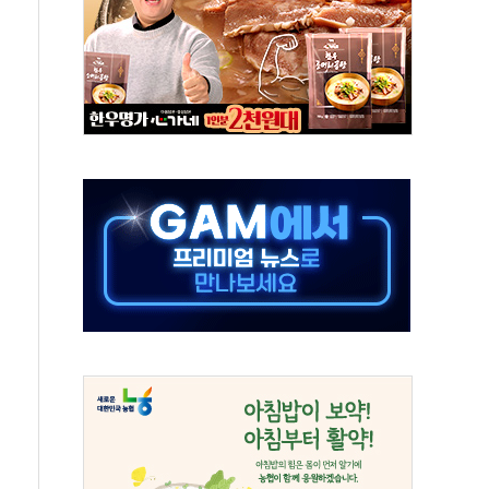
대응 1단계 진압 중
야, 경쟁상대 中과 비교해야"
하는 '선봉'의 대민 봉사
미사일 1발 발사… 올해 10번째·42일 만 도발
 새 안보 위기… 반군·마약카르텔이 습득해 전투 활용
어선 구조
무해한 표면 부식 물질"
분만에 진화...외국인 노동자 숨져
즌2