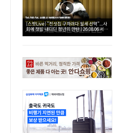
[스팟Live] "전셋집 구하려다 월세 선택"...사
회에 첫발 내디딘 청년의 한탄 | 26.08.06 서울
시 부동산 대토론회