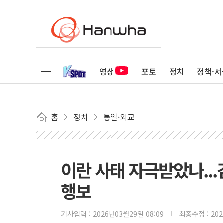
영상
포토
정치
정책·서
홈
정치
통일·외교
이란 사태 자극받았나...
행보
기사입력 :
2026년03월29일 08:09
최종수정 :
20