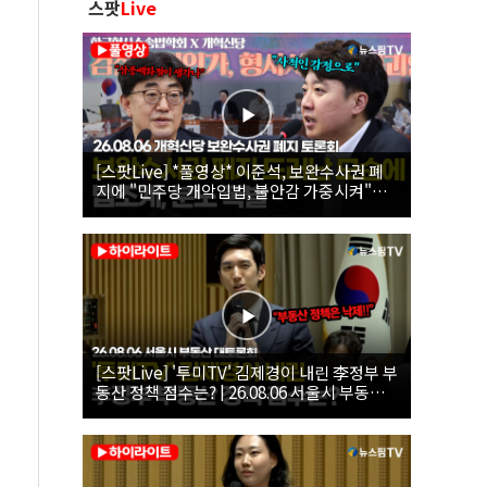
스팟
Live
[스팟Live] *풀영상* 이준석, 보완수사권 폐
지에 "민주당 개악입법, 불안감 가중시켜"｜
26.08.06 개혁신당 보완수사권 폐지 토론회
[스팟Live] '투미TV' 김제경이 내린 李정부 부
동산 정책 점수는? | 26.08.06 서울시 부동산
대토론회