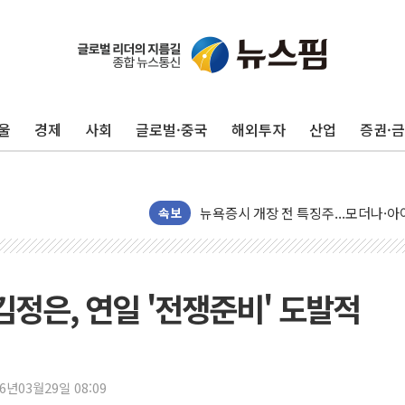
울
경제
사회
글로벌·중국
해외투자
산업
증권·
리투아니아 국방 "러, 우크라 드론으로
구광모, 내주 실리콘밸리서 젠슨 황 
뉴욕증시 개장 전 특징주...모더나
김정관 장관 "영업이익 N% 성과급
속보
뉴욕증시 프리뷰, 미 주가선물 AI주
청와대, 북한 단거리 탄도미사일 발사
금값 7주 만에 최고…美 고용 둔화·
김정은, 연일 '전쟁준비' 도발적
[인도증시] 중동 긴장 완화에 실적 호
러, 1인칭시점 드론으로 우크라 민간
[베트남 증시] 지수 하락 속 'DGC
26년03월29일 08:09
'월가의 황제' 다이먼 "금융시장 레