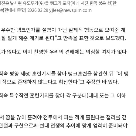
사진은 발사된 유도무기(위)를 탱크가 포착(아래 사진 왼쪽 붉은 원)한
체 종합] 2026.03.29 yjlee@newspim.com
 우수한 탱크인가를 설명이 아닌 실제적 행동으로 보여준 계
 잘 알게 해준 계기로 된다"고 만족을 표한 것으로 보도했다.
크가 없다고 이미 천명한 우리의 견해에는 의심할 여지가 없다
속 평양 제60 훈련기지를 찾아 탱크훈련을 참관한 뒤 "이 탱
적으로 존재하지 않는다고 확신한다"고 주장한 바 있다.
직속 특수작전 훈련기지를 찾아 각 구분대(대대 또는 그 이하
.
서 땀을 많이 흘려야 전투에서 피를 적게 흘린다는 철리를 깊
관철과 구현으로써 현대 전쟁의 추이에 맞게 엄격히 준비돼야