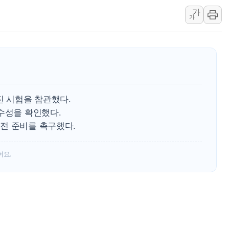
가
양주 섬유염색공장서 화재 1명 중상…
가
김정관 산업부 장관 "주 52시간 손봐
해군 1함대 창설 80주년…지역과 함께
[3보] 북, 원산서 동해로 단거리 탄도
우크라 드론 전술, 중남미 콜롬비아에
동해해경, 독도 해상서 부유물 감긴 
진 시험을 참관했다.
주한미군 "오산기지 누출, 백린 아닌 
수성을 확인했다.
구미 폐염산처리업체서 불 2시간30여
전 준비를 촉구했다.
해군과 함께하는 '불금전파, 송정' 시
어요.