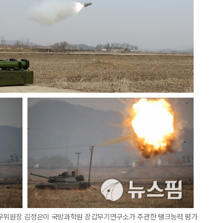
국무위원장 김정은이 국방과학원 장갑무기연구소가 주관한 탱크능력 평가