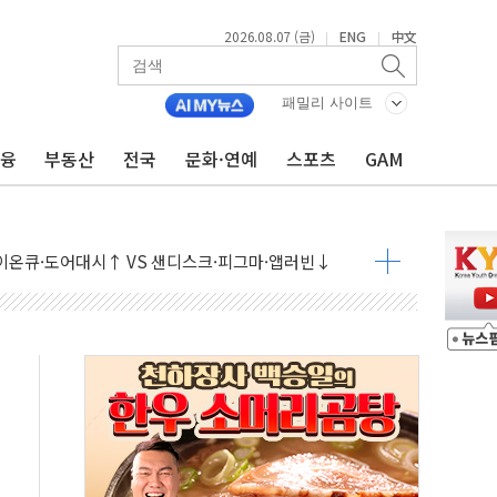
2026.08.07 (금)
ENG
中文
|
|
패밀리 사이트
금융
부동산
전국
문화·연예
스포츠
GAM
 나토 회원국 공격 검토… 거짓 깃발 작전"
재회…로봇·AI 데이터센터·모빌리티 구체화
·아이온큐·도어대시↑ VS 샌디스크·피그마·앱러빈↓
 반대…상법·자본시장법 개정 논의"
 차익실현 속 혼조세...웨스턴디지털·샌디스크↓
에 긴급 안보 점검회의
호르무즈 재개방 기대에 강세
조까지, 상승...호실적 보고 기업 상승세 뚜렷
인 '사파리' 공격… 시민들 공포감 극대화 전략
' 임시 주총 기대감에 홀로 상한가…마진 잔액은 사상 최고
버리지 위험수위…숨은 차입이 더 큰 변수"