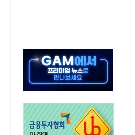
부정책 아냐" 해명
~9일 최대 100mm 호우
체결… 수니파 국가들의 새 안보 협력 구도
비온 59㎡ 18억원대
-서울시 '정책 엇박자'
…생애최초만 경쟁 치열