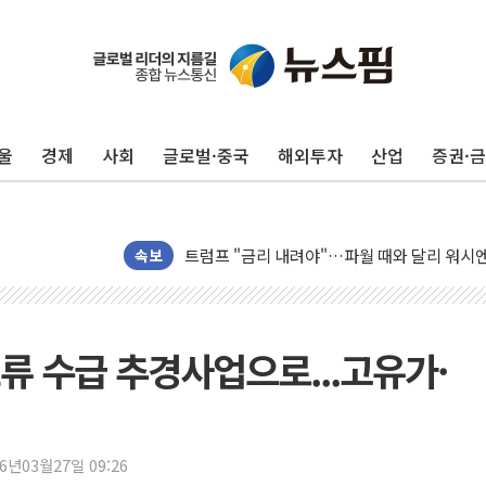
뉴욕증시 프리뷰, 美 고용 쇼크에 금리 인상 
[종합] 美 7월 고용 2만3000명 감소 '쇼크'
[사진] 이슬람 수니파 3개국, 공동방위협정 
울
경제
사회
글로벌·중국
해외투자
산업
증권·
뉴욕증시 개장 전 특징주...아틀라시안·클
보훈부, 미 DPAA와 MOU… "6·25 미군 실
트럼프 "금리 내려야"…파월 때와 달리 워시엔
특정 정치인 측근 포항시 정책특보 내정설...포
속보
李 "해남 태양광, 대한민국 다음 100년 밑거
李 대통령, '6시간 마라톤 부동산 2차 회의'
트럼프, 中 겨냥 폴리실리콘 관세 15% 부과
토류 수급 추경사업으로...고유가·
[사진] 빈살만과 에르도안의 만남
이란와이어 "이란 최고지도자 위독…곧 사망
남동발전, 해남군에 국내 최대 규모 400MW 
26년03월27일 09:26
[인도증시] 중동 불안 속 유가 상승에 소폭 하락