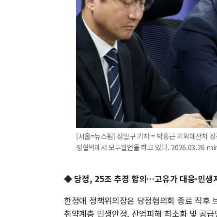
[서울=뉴스핌] 정일구 기자 = 박홍근 기획예산처 장
정협의에서 모두발언을 하고 있다. 2026.03.26 mir
◆ 당정, 25조 추경 합의…고유가 대응·민생
한정애 정책위의장은 당정협의회 종료 직후 브
취약계층 민생안정, 산업피해 최소화 및 공급