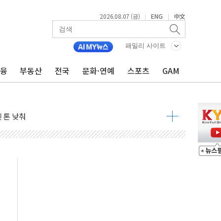
2026.08.07 (금)
ENG
中文
|
|
우려 후퇴…나스닥 선물 1%대 상승
…9월 금리 인상 기대 후퇴
패밀리 사이트
체결
금융
부동산
전국
문화·연예
스포츠
GAM
라우드플레어·태양광주↑ VS 트레이드데스크·웬디스↓
종자 7359명 끝까지 찾겠다"
 톤 낮춰
항시 '시끌'
름…수도권 집중 완화 전환점"
 주재… "전폭적 공급 확대·속도전 총력"
…美 태양광주 급등
해도 놀랍지 않아"
태양광 착공…여의도 1.6배 규모
...금융주 낙폭 커