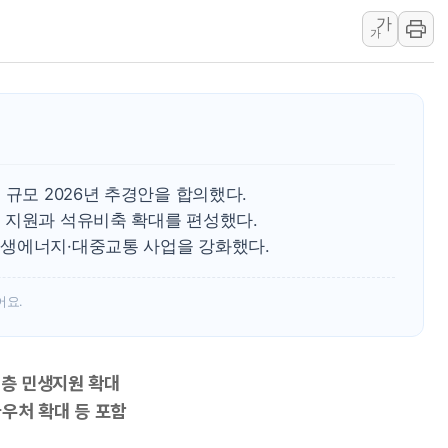
가
황희 '폐버스 청년주택' SNS 글 역풍에 "정
가
폭염 누그러지고 가뭄 숙지나...경북동해안권 8
사우디·튀르키예·파키스탄, '공동방위협정' 
신길동 신축도 3.3㎡당 7250만원…써밋 클라
용산공원·그린벨트로 또 충돌…반복되는 국토부
[AI 부동산 투데이] 특공 전략도 '극과 극'
 규모 2026년 추경안을 합의했다.
 지원과 석유비축 확대를 편성했다.
재생에너지·대중교통 사업을 강화했다.
어요.
계층 민생지원 확대
우처 확대 등 포함