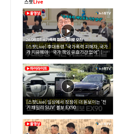
스팟
Live
[스팟Live] 李대통령 "국가폭력 피해자, 국가
가 치유해야…국가 책임 유효기간 없어"｜
26.08.07 국가폭력 피해자 위로 오찬
[스팟Live] 일상에서 장점이 더 돋보이는 '전
기 패밀리 SUV' 볼보 EX90