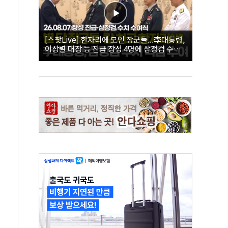
[스팟Live] 한자리에 모인 장군들...李대통령,
이상렬 대장 등 진급 장성 4명에 삼정검 수치
직접 수여｜26.08.07 장성 진급·삼정검 수치
수여식