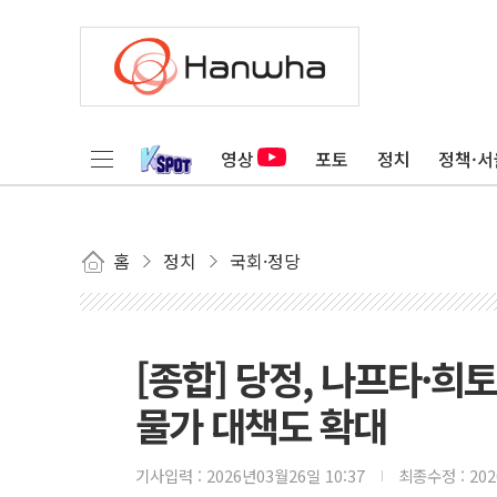
영상
포토
정치
정책·서
홈
정치
국회·정당
[종합] 당정, 나프타·희
물가 대책도 확대
기사입력 :
2026년03월26일 10:37
최종수정 :
20