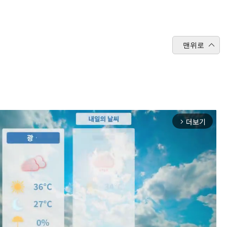
맨위로
더보기
arrow_forward_ios