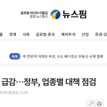
울
경제
사회
글로벌·중국
해외투자
산업
증권·
동해중부 전 해상 풍랑주의보…10일까지 최대 3.5m 높은
연일 폭염에 온열질환 사망 23명…정부, 비상대응기구 가
中 전방위 아파트 부양, 수도 베이징도 부동산 규제 철폐
인제 용대리 계곡서 수위 상승으로 피서객 7명 고립…전원
속보
동해시, 11~14일 '별똥별 멍' 운영…페르세우스 유성우 
강원 중·남부 동해안 시간당 50mm 이상 폭우…호우경보
청양 밭에서 일하던 90대 숨져…온열질환 여부 조사
% 급감…정부, 업종별 대책 점검
폭염에 車 운전면허 기능시험 오전 집중 편성…체감온도 3
李대통령, 'ISA·주가누르기 방지법' 전면 재검토 지시
26년03월26일 11:00
'호우 특보' 경북 울진 시간당 20~30mm 강한 비...가뭄 
가
가
주말 무더위·열대야 지속…내륙 곳곳 소나기