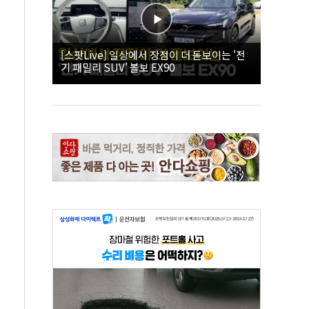
[스팟Live] 일상에서 장점이 더 돋보이는 '전
기 패밀리 SUV' 볼보 EX90