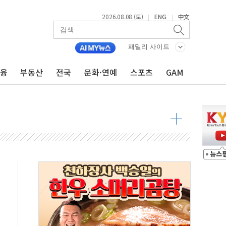
2026.08.08 (토)
ENG
中文
|
|
패밀리 사이트
금융
부동산
전국
문화·연예
스포츠
GAM
 물결
동
 구조
관측
 발효
8도 넘으면 중단
해소될 듯