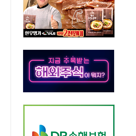
것"
지대' 우려
타진
청래 '격차 확대'
최고치
 요구
낮아지며 상승… STOXX 600 지수는 나흘 연속 최고치
세