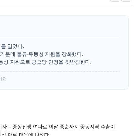
오세훈 "용산공원 주택 검토, 민주당 스스로 원칙 뒤집는 
충북 주말 무더위 지속…청주·진천 35도, 곳곳 소나기
10월 보완수사권 폐지·공소청 출범…피해자들 '범죄 사각
한상협, 업계 개인정보 보안 새판 짠다…'자율규제단체' 
민주당, 오늘 제주·인천 경선 발표...김민석 '재역전' vs 정
를 열었다.
뉴욕증시, 고용 쇼크에 금리 인상 우려 후퇴…S&P500 
한 가운데 물류·유동성 지원을 강화했다.
 유동성 지원으로 공급망 안정을 뒷받침한다.
트럼프, 쿡 연준 이사 해임 재추진…"26일까지 의혹 소명"
유럽증시, 美 고용 예상 밖 부진에 연준 금리 인상 가능성 
어요.
미 연준 매파 기세 꺾이나…고용 감소에 9월 동결 전망 우
기자 = 중동전쟁 여파로 이달 중순까지 중동지역 수출이
현장 애로 대응에 나섰다.