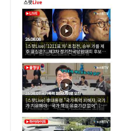
스팟
Live
[스팟Live] ‘1211표 차’ 초접전, 승부 가를 제
주 표심은?...제3차 정기전국당원대회 후보자
제주 합동연설회 생중계 | 26.08.08
[스팟Live] 李대통령 "국가폭력 피해자, 국가
가 치유해야…국가 책임 유효기간 없어"｜
26.08.07 국가폭력 피해자 위로 오찬