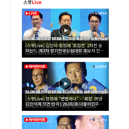
스팟
Live
[스팟Live] 김민석·정청래 ‘초접전’ 2차전 승
자는?...제3차 정기전국당원대회 후보자 인천
합동연설회 생중계 | 26.08.08
[스팟Live] 정청래 “뻔뻔하다”…‘화합’ 꺼낸
김민석에 정면 반격 | 26.08.08 더불어민주당
당대표·최고위원 후보 제주 합동연설회