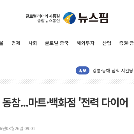
울
경제
사회
글로벌·중국
해외투자
산업
증권·
이번주 국내 주요 금융일정
美, 이란전 출구전략 
강릉·동해·삼척 시간당
속보
폐기물 수거하다 참변
서울 중랑구 주택가서 
李대통령 "결혼 때문에 
동참...마트·백화점 '전력 다이어
여수 오동도 인근 해상
추미애, '위안부' 피해
인천 선재도 갯벌서 해루
26년03월26일 09:01
인천서 말다툼 중 어머니