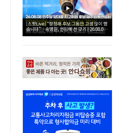
[스팟Live] “정청래 후보 그동안 고생 많이 했
습니다”…송영길, 연임에 선 긋기 | 26.08.08
더불어민주당 당대표·최고위원 후보 제주 합
동연설회