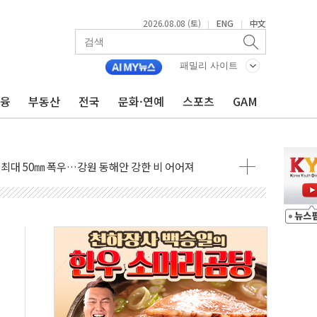
2026.08.08 (토)
ENG
中文
|
|
패밀리 사이트
금융
부동산
전국
문화·연예
스포츠
GAM
(8.10~8.14)
만지작…공습 한계·탄약 부족 현실화
 최대 50㎜ 폭우…강원 동해안 강한 비 어어져
…60대 환경미화원 수거차에 치여 사망
흉기 난동…60대 남성 2명 숨져
손해 보는 일 없게"…'결혼 페널티' 22개 과제 손본다
서 모터보트 전복…1명 사망·1명 실종
자 기림의 날 참석..."국제적 시민 연대로 목소리 내야"
질 중 실종 60대 나흘만에 숨진 채 발견
 흉기 살해 10대 아들 체포