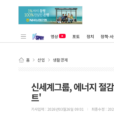
영상
포토
정치
정책·서
홈
산업
생활경제
신세계그룹, 에너지 절감 
트'
기사입력 :
2026년03월26일 09:01
최종수정 :
20