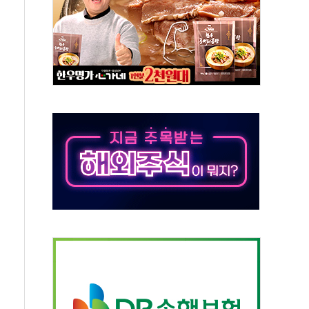
 '뻔뻔' 받아친 정청래…제주 연설서 신경전 고조
재검토 지시…與 "적극 환영"·野 "졸속 국정"
주의보…10일까지 최대 3.5m 높은 물결
사망 23명…정부, 비상대응기구 가동
, 수도 베이징도 부동산 규제 철폐
위 상승으로 피서객 7명 고립…전원 구조
별똥별 멍' 운영…페르세우스 유성우 관측
시간당 50mm 이상 폭우…호우경보 발효
0대 숨져…온열질환 여부 조사
능시험 오전 집중 편성…체감온도 38도 넘으면 중단