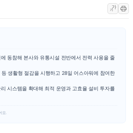
'화합' 꺼낸 김민석에
가
가
李대통령, ISA 개편 
동해중부 전 해상 풍랑
연일 폭염에 온열질환 
中 전방위 아파트 부양
인제 용대리 계곡서 수
책에 동참해 본사와 유통시설 전반에서 전력 사용을 줄
동해시, 11~14일 '
강원 중·남부 동해안 
 등 생활형 절감을 시행하고 28일 어스아워에 참여한
청양 밭에서 일하던 9
폭염에 車 운전면허 기
관리 시스템을 확대해 최적 운영과 고효율 설비 투자를
어요.