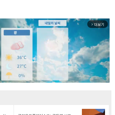
더보기
arrow_forward_ios
Mute