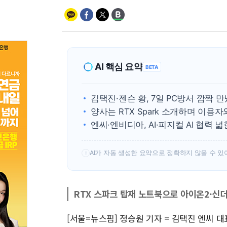
AI 핵심 요약
BETA
김택진·젠슨 황, 7일 PC방서 깜짝 
양사는 RTX Spark 소개하며 이용
엔씨·엔비디아, AI·피지컬 AI 협력 
AI가 자동 생성한 요약으로 정확하지 않을 수 있
!
RTX 스파크 탑재 노트북으로 아이온2·신
[서울=뉴스핌] 정승원 기자 = 김택진 엔씨 대