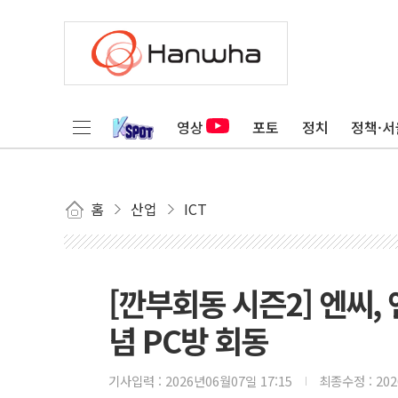
영상
포토
정치
정책·서
홈
산업
ICT
[깐부회동 시즌2] 엔씨,
념 PC방 회동
기사입력 :
2026년06월07일 17:15
최종수정 :
20