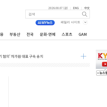
세액공제·인증제도 개선 수혜 기대"
2026.08.07 (금)
ENG
中文
|
|
 무너져…대전서 50대 일용직 추락 사망
출 풀고 재개발·재건축 촉진하는 것이 부동산 정상화"
패밀리 사이트
'尹 관저 이전 감사 무마' 유병호 감사위원 구속 기소
금융
부동산
전국
문화·연예
스포츠
GAM
이버…내년 AI 팩토리 매출 본격화
원 환시 개입...4월 말 '56조원' 사상 최대
재단, 스타트업 지원 프로그램 성료
사기 혐의' 차가원 대표 구속 송치
놓고 국민만 잡아"
 책임' 임성근 전 사단장 항소심도 징역 3년 선고
 특별위원회 전체회의서 발언하는 장동혁 대표
스텔 살인' 50대 남성 구속 송치
육박 7년 새 7배 늘었다...폭염 대책비는 8.6배 증가
혹한 여름"…구윤철, 쪽방촌 폭염 대응상황 점검
유럽 패싱… '유로화 팔아 엔화 부양' 사후 통보만