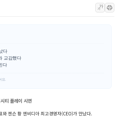
가
구리값 사상 최고치
가
에어프레미아, 호치민
국민통합위, 정치 
티엠씨, 220억원 
만났다
자와 교감했다
넓힌다
어요.
더시티 플레이 시연
표와 젠슨 황 엔비디아 최고경영자(CEO)가 만났다.