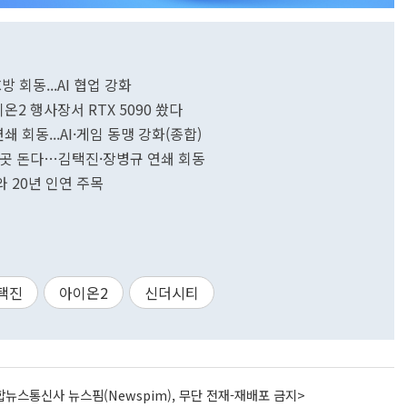
동 시즌2] 크래프톤, 엔비디아와 PC방 회동...AI 협업 강화
온2 행사장서 RTX 5090 쐈다
쇄 회동...AI·게임 동맹 강화(종합)
 두 곳 돈다…김택진·장병규 연쇄 회동
 20년 인연 주목
택진
아이온2
신더시티
뉴스통신사 뉴스핌(Newspim), 무단 전재-재배포 금지>