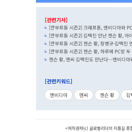
[관련기사]
[깐부회
[깐부회동 시즌2] 김택진 만난 젠슨 황, 아이
[깐부회동 시즌2] 젠슨 황, 장병규·김택진 연
[깐부회동 시즌2] 젠슨 황, 하루에 PC방
젠슨 황, 엔씨 김택진도 만난다…엔비디아와
[관련키워드]
엔비디아
엔씨
젠슨 황
김
<저작권자(c) 글로벌리더의 지름길 종합