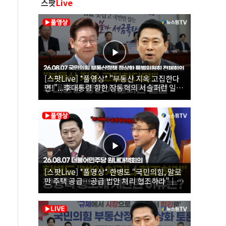
스팟
Live
[스팟Live] *풀영상* "부동산 지옥 고집한다
면!"...李대통령 향한 장동혁의 서슬퍼런 일갈
| 26.08.07 국민의힘 부동산정책 정상화 특별
위원회 전체회의
[스팟Live] *풀영상* 한병도 “국민의힘, 말로
만 주택 공급…공급 법안 처리 협조하라”｜
26.08.07 더불어민주당 원내대책회의