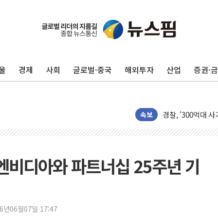
유니슨 "국내생산
창호 교체하다 난간
장동혁 "규제와 대
[속보] 종합특검, 
울
경제
사회
글로벌·중국
해외투자
산업
증권·
AI에 승부 건 네
日, 4~6월 105조
오렌지플래닛 창업
경찰, '300억대 
속보
장동혁 "집값 올려
[속보] '해병 순직
부동산정책 정상화
 엔비디아와 파트너십 25주년 기
경찰, '강북구 오피
전국 그늘막 4만개 
"취약계층에 더 가
26년06월07일 17:47
美·日 환율공조에 