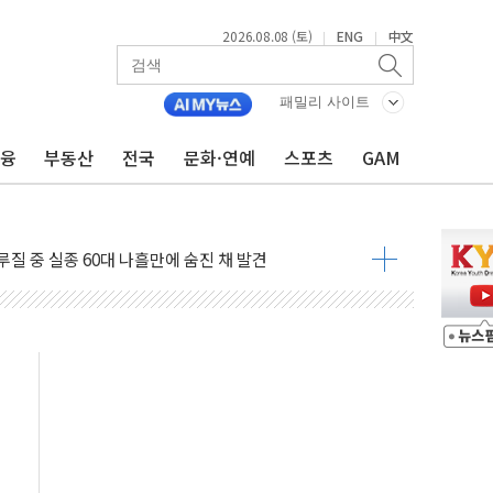
2026.08.08 (토)
ENG
中文
|
|
…60대 환경미화원 수거차에 치여 사망
흉기 난동…60대 남성 2명 숨져
패밀리 사이트
손해 보는 일 없게"…'결혼 페널티' 22개 과제 손본다
금융
부동산
전국
문화·연예
스포츠
GAM
서 모터보트 전복…1명 사망·1명 실종
자 기림의 날 참석..."국제적 시민 연대로 목소리 내야"
질 중 실종 60대 나흘만에 숨진 채 발견
 흉기 살해 10대 아들 체포
 '뻔뻔' 받아친 정청래…제주 연설서 신경전 고조
재검토 지시…與 "적극 환영"·野 "졸속 국정"
주의보…10일까지 최대 3.5m 높은 물결
사망 23명…정부, 비상대응기구 가동
, 수도 베이징도 부동산 규제 철폐
위 상승으로 피서객 7명 고립…전원 구조
별똥별 멍' 운영…페르세우스 유성우 관측