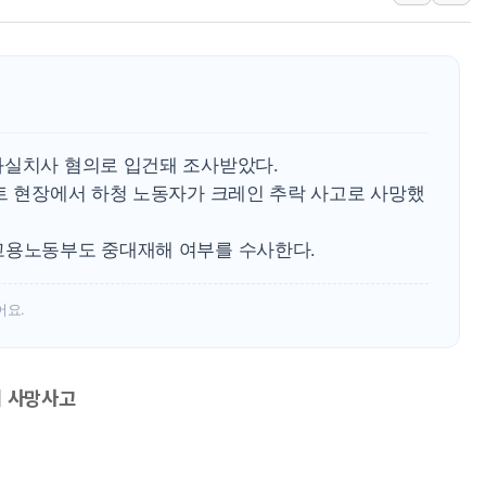
강원 중·남부 동해안 
청양 밭에서 일하던 9
폭염에 車 운전면허 기
李대통령, 'ISA·주가
'호우 특보' 경북 울진 
과실치사 혐의로 입건돼 조사받았다.
주말 무더위·열대야 
파트 현장에서 하청 노동자가 크레인 추락 사고로 사망했
고용노동부도 중대재해 여부를 수사한다.
어요.
서 사망사고