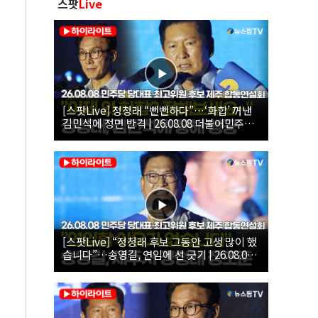
스팟
Live
[스팟Live] 정청래 “뻔뻔하다”…‘화합’ 꺼낸
김민석에 정면 반격 | 26.08.08 더불어민주당
당대표·최고위원 후보 제주 합동연설회
[스팟Live] “정청래 후보 그동안 고생 많이 했
습니다”…송영길, 연임에 선 긋기 | 26.08.08
더불어민주당 당대표·최고위원 후보 제주 합
동연설회