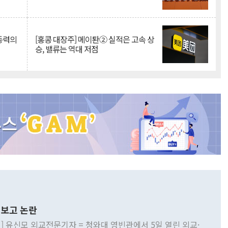
 동력의
[홍콩 대장주] 메이퇀② 실적은 고속 상
승, 밸류는 역대 저점
보고 논란
] 유신모 외교전문기자 = 청와대 영빈관에서 5일 열린 외교·