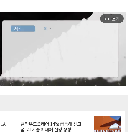
더보기
arrow_forward_ios
Mute
.AI
클라우드플레어 14% 급등해 신고
점...AI 지출 확대에 전망 상향