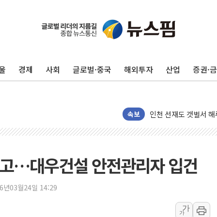
폐기물 수거하다 참변
서울 중랑구 주택가서 
李대통령 "결혼 때문에 
울
경제
사회
글로벌·중국
해외투자
산업
증권·
여수 오동도 인근 해상
추미애, '위안부' 피해
인천 선재도 갯벌서 해루
인천서 말다툼 중 어머니
속보
'화합' 꺼낸 김민석에
李대통령, ISA 개편 
동해중부 전 해상 풍랑
사고…대우건설 안전관리자 입건
연일 폭염에 온열질환 
中 전방위 아파트 부양
26년03월24일 14:29
인제 용대리 계곡서 수
가
가
동해시, 11~14일 '