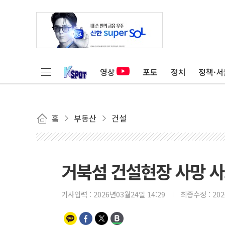
영상
포토
정치
정책·서
홈
부동산
건설
거북섬 건설현장 사망 
기사입력 :
2026년03월24일 14:29
최종수정 :
20