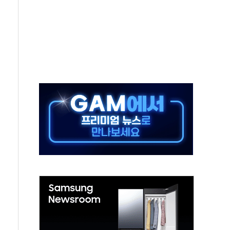
시간당 50mm 이상 폭우…호우경보 발효
0대 숨져…온열질환 여부 조사
능시험 오전 집중 편성…체감온도 38도 넘으면 중단
누르기 방지법' 전면 재검토 지시
시간당 20~30mm 강한 비...가뭄 해소될 듯
지속…내륙 곳곳 소나기