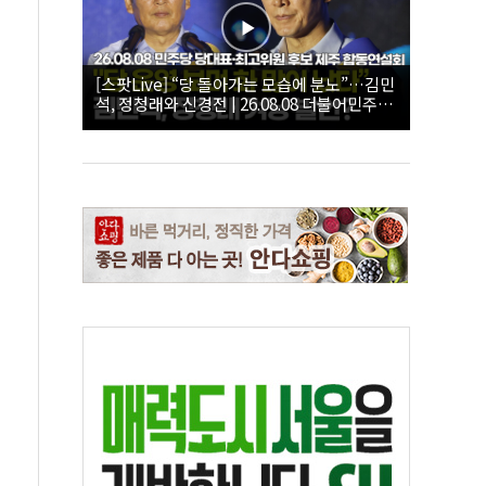
[스팟Live] “당 돌아가는 모습에 분노”…김민
석, 정청래와 신경전 | 26.08.08 더불어민주당
당대표·최고위원 후보 제주 합동연설회