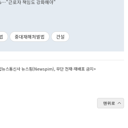
%…"근로자 책임도 강화해야"
법
중대재해처벌법
건설
뉴스통신사 뉴스핌(Newspim), 무단 전재-재배포 금지>
맨위로