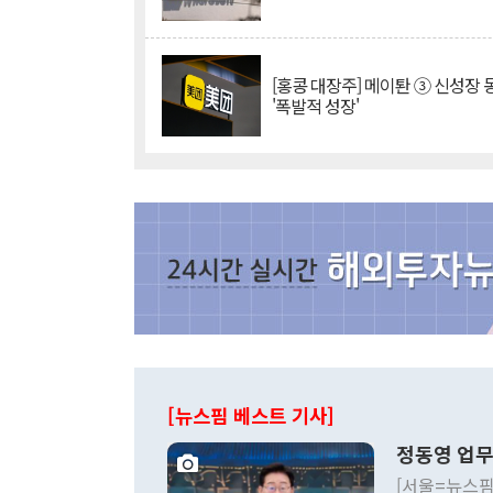
[홍콩 대장주] 메이퇀 ③ 신성장
'폭발적 성장'
[뉴스핌 베스트 기사]
정동영 업무
[서울=뉴스핌