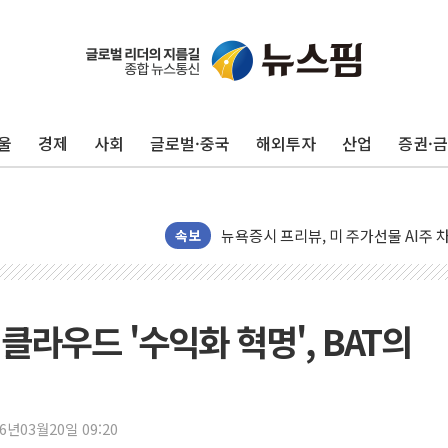
유럽증시, 견조한 실적 소화하며 대부분
리투아니아 국방 "러, 우크라 드론으로
구광모, 내주 실리콘밸리서 젠슨 황 
울
경제
사회
글로벌·중국
해외투자
산업
증권·
뉴욕증시 개장 전 특징주...모더나
김정관 장관 "영업이익 N% 성과급
뉴욕증시 프리뷰, 미 주가선물 AI주
청와대, 북한 단거리 탄도미사일 발사
속보
금값 7주 만에 최고…美 고용 둔화·
[인도증시] 중동 긴장 완화에 실적 호
러, 1인칭시점 드론으로 우크라 민간
 클라우드 '수익화 혁명', BAT의
[베트남 증시] 지수 하락 속 'DGC
'월가의 황제' 다이먼 "금융시장 레
양주 섬유염색공장서 화재 1명 중상…
26년03월20일 09:20
김정관 산업부 장관 "주 52시간 손봐