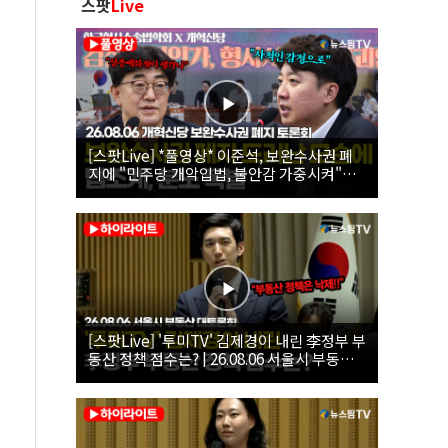
스팟
Live
[스팟Live] *풀영상* 이준석, 보완수사권 폐
지에 "민주당 개악입법, 불안감 가중시켜"｜
26.08.06 개혁신당 보완수사권 폐지 토론회
[스팟Live] '투미TV' 김제경이 내린 李정부 부
동산 정책 점수는? | 26.08.06 서울시 부동산
대토론회