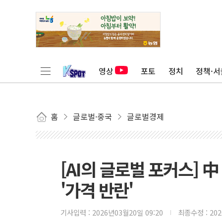
영상
포토
정치
정책·서
홈
글로벌·중국
글로벌경제
[AI의 글로벌 포커스] 中
'가격 반란'
기사입력 :
2026년03월20일 09:20
최종수정 :
20