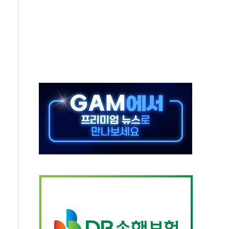
하는 '선봉'의 대민 봉사
미사일 1발 발사… 올해 10번째·42일 만 도발
 새 안보 위기… 반군·마약카르텔이 습득해 전투 활용
어선 구조
무해한 표면 부식 물질"
분만에 진화...외국인 노동자 숨져