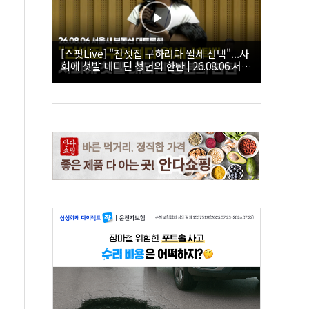
[스팟Live] "전셋집 구하려다 월세 선택"...사
회에 첫발 내디딘 청년의 한탄 | 26.08.06 서울
시 부동산 대토론회