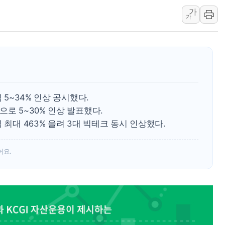
가
해군 1함대 창설 80주년…지역과 함께
가
[3보] 북, 원산서 동해로 단거리 탄도
우크라 드론 전술, 중남미 콜롬비아에
동해해경, 독도 해상서 부유물 감긴 
주한미군 "오산기지 누출, 백린 아닌 
구미 폐염산처리업체서 불 2시간30여
 5~34% 인상 공시했다.
로 5~30% 인상 발표했다.
 최대 463% 올려 3대 빅테크 동시 인상했다.
어요.