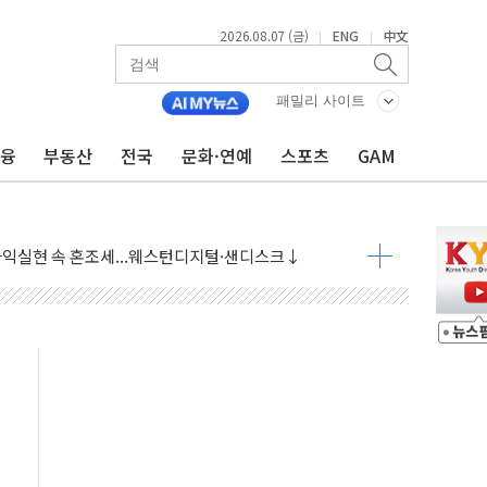
2026.08.07 (금)
ENG
中文
|
|
 상승… "2분기 기업 순이익 21% 증가" 전망
 나토 회원국 공격 검토… 거짓 깃발 작전"
패밀리 사이트
재회…로봇·AI 데이터센터·모빌리티 구체화
금융
부동산
전국
문화·연예
스포츠
GAM
·아이온큐·도어대시↑ VS 샌디스크·피그마·앱러빈↓
 반대…상법·자본시장법 개정 논의"
 차익실현 속 혼조세...웨스턴디지털·샌디스크↓
에 긴급 안보 점검회의
호르무즈 재개방 기대에 강세
조까지, 상승...호실적 보고 기업 상승세 뚜렷
인 '사파리' 공격… 시민들 공포감 극대화 전략
' 임시 주총 기대감에 홀로 상한가…마진 잔액은 사상 최고
버리지 위험수위…숨은 차입이 더 큰 변수"
대응 1단계 진압 중
야, 경쟁상대 中과 비교해야"