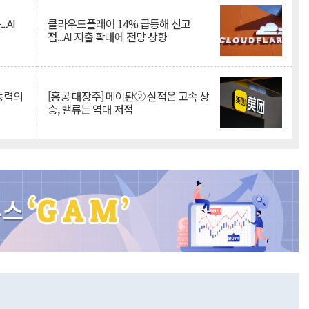
.AI
클라우드플레어 14% 급등해 신고
점...AI 지출 확대에 전망 상향
 동력의
[홍콩 대장주] 메이퇀② 실적은 고속 상
승, 밸류는 역대 저점