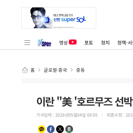
영상
포토
정치
정책·서
홈
글로벌·중국
중동
이란 "美 '호르무즈 선박
기사입력 :
2026년05월04일 09:05
최종수정 :
20