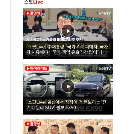
스팟
Live
[스팟Live] 李대통령 "국가폭력 피해자, 국가
가 치유해야…국가 책임 유효기간 없어"｜
26.08.07 국가폭력 피해자 위로 오찬
[스팟Live] 일상에서 장점이 더 돋보이는 '전
기 패밀리 SUV' 볼보 EX90