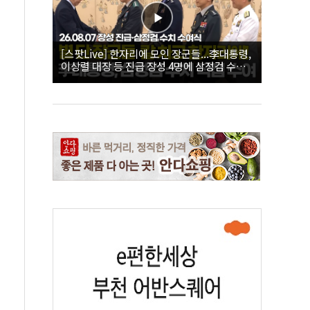
[스팟Live] 한자리에 모인 장군들...李대통령,
이상렬 대장 등 진급 장성 4명에 삼정검 수치
직접 수여｜26.08.07 장성 진급·삼정검 수치
수여식