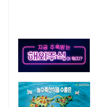
·태양광주↑ VS 트레이드데스크·웬디스↓
 끝까지 찾겠다"
중 완화 전환점"