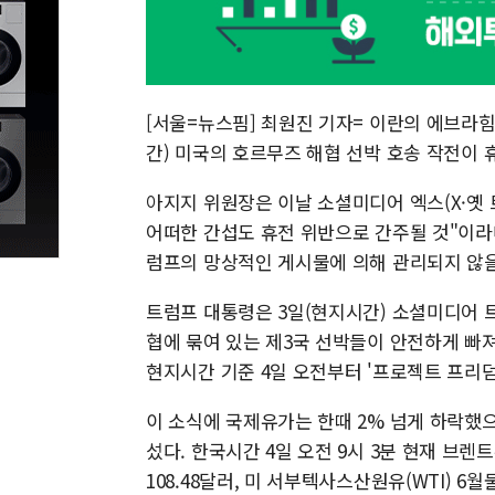
[서울=뉴스핌] 최원진 기자= 이란의 에브라
간) 미국의 호르무즈 해협 선박 호송 작전이
아지지 위원장은 이날 소셜미디어 엑스(X·옛
어떠한 간섭도 휴전 위반으로 간주될 것"이라
럼프의 망상적인 게시물에 의해 관리되지 않을
트럼프 대통령은 3일(현지시간) 소셜미디어 
협에 묶여 있는 제3국 선박들이 안전하게 빠
현지시간 기준 4일 오전부터 '프로젝트 프리덤(P
이 소식에 국제유가는 한때 2% 넘게 하락했으
섰다. 한국시간 4일 오전 9시 3분 현재 브렌트
108.48달러, 미 서부텍사스산원유(WTI) 6월물