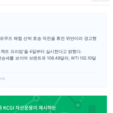
뉴욕증시 개장 전 특징주...아틀라시안·클라우드플레어
보훈부, 미 DPAA와 MOU… "6·25 미군 실종자 7359명
트럼프 "금리 내려야"…파월 때와 달리 워시엔 톤 낮춰
특정 정치인 측근 포항시 정책특보 내정설...포항시 '시끌'
李 "해남 태양광, 대한민국 다음 100년 밑거름…수도권 집
호르무즈 해협 선박 호송 작전을 휴전 위반이라 경고했
로젝트 프리덤'을 4일부터 실시한다고 밝혔다.
를 보이며 브렌트유 108.48달러, WTI 102.10달
어요.