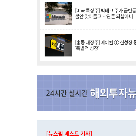
[미국 특징주] 빅테크 주가 급반등..
불안 잦아들고 낙관론 되살아나
[홍콩 대장주] 메이퇀 ③ 신성장
'폭발적 성장'
[뉴스핌 베스트 기사]