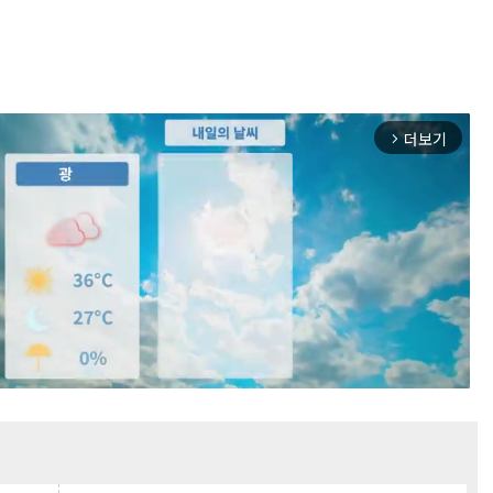
더보기
arrow_forward_ios
Mute