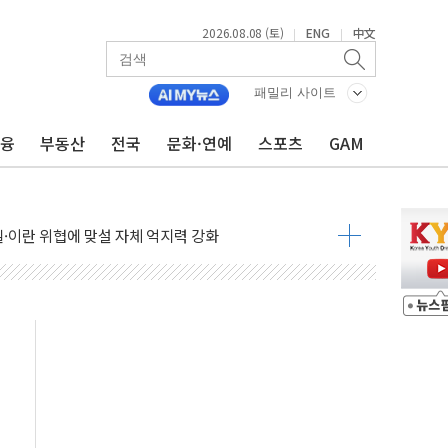
 정청래 격차 확대'
2026.08.08 (토)
ENG
中文
|
|
타진
최고치
패밀리 사이트
 요구
금융
부동산
전국
문화·연예
스포츠
GAM
낮아지며 상승… STOXX 600 지수는 나흘 연속 최고치
세
엘·이란 위협에 맞설 자체 억지력 강화
동
톱'… 美 해상봉쇄 영향
각
체주 '활짝'
스닥 선물 1%대 상승
상 기대 후퇴