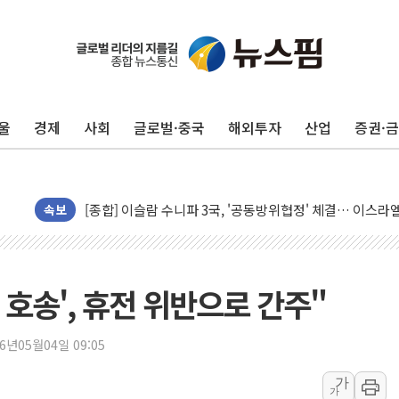
민주, 오늘 제주·인천 경선 결과 발표...'김민석 재역전 vs
한상협, 업계 개인정보 보안 새판 짠다…'자율규제단체' 
뉴욕증시, 고용 쇼크에 금리 인상 우려 후퇴…S&P500 
트럼프, 쿡 연준 이사 해임 재추진…"26일까지 의혹 소명"
울
경제
사회
글로벌·중국
해외투자
산업
증권·
유럽증시, 美 고용 예상 밖 부진에 연준 금리 인상 가능성 
미 연준 매파 기세 꺾이나…고용 감소에 9월 동결 전망 우
[종합] 이슬람 수니파 3국, '공동방위협정' 체결… 이스라
트럼프, 백신·자폐증 행정명령 검토…"이르면 다음 주"
속보
美 항소법원, 백악관 무도회장 공사 중단 명령…트럼프 제
이란 핵심 원유 수출항 '하르그섬', 최근 1주일 이상 '올스
美 고용 쇼크에 엔화 장중 급등…시장은 "또 개입했나" 촉
 호송', 휴전 위반으로 간주"
[AI MY 뉴스] 뉴욕 반도체주 프리뷰...美 고용 쇼크에 반도
뉴욕증시 프리뷰, 美 고용 쇼크에 금리 인상 우려 후퇴…나
26년05월04일 09:05
[종합] 美 7월 고용 2만3000명 감소 '쇼크'…9월 금리 인
가
가
[사진] 이슬람 수니파 3개국, 공동방위협정 체결