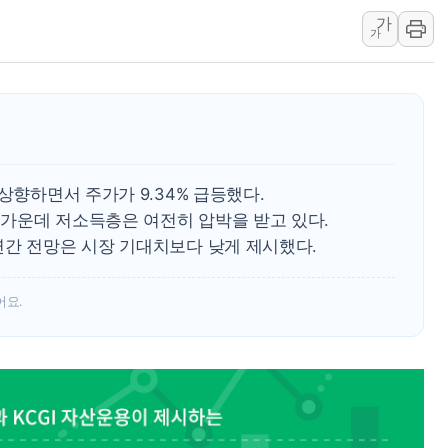
가
LGU+, 국내 IDaaS 최초
가
환율 100원 빠지면 현대차 영
국내 최대 400MW 규모 해
카카오, 'AI 수익화' 내년
경찰, '홍명보 감독 선임 의
삼성전자, FMS 2026서 차
상향하면서 주가가 9.34% 급등했다.
가운데 저소득층은 여전히 압박을 받고 있다.
연간 전망은 시장 기대치보다 낮게 제시했다.
어요.