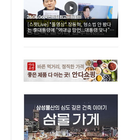
[스팟Live] *풀영상* 장동혁, 형소법 안 봤다
는 李대통령에 "역대급 망언...대통령 맞나"｜
26.08.06 국민의힘 최고위원회의