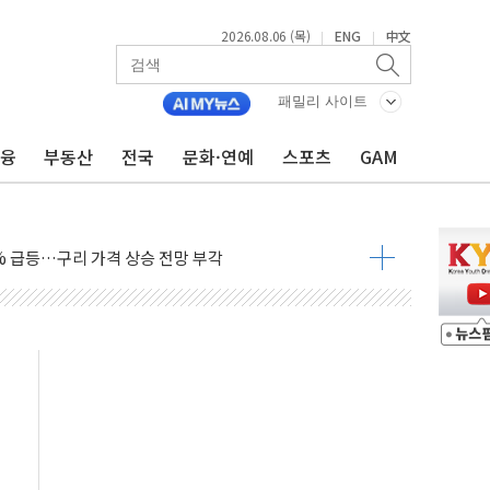
2026.08.06 (목)
ENG
中文
|
|
게임 끝…김민석, 신천지 허위신고에 배신 사과 안 해"
…"국방개혁은 정치적 감정 따라 추진해선 안 돼"
패밀리 사이트
테스트 '비욘드 디 어비스' 수상작 발표
금융
부동산
전국
문화·연예
스포츠
GAM
아빌드위크' 참가…리모델링 상담 제공
…대상, 종가가 넘은 건 국경 아닌 '식문화 장벽'
1% 급등…구리 가격 상승 전망 부각
 담은 채권혼합 펀드 2종 출시
·하이닉스'는 사고 급등주는 팔았다
시다발 해킹 공격...이번에도 이란 작품?
진 AI 반도체, 메모리 넘어 밸류체인 분산 투자해야"
피 4%↓…매도 사이드카 발동
 효과, '모임주' 이자 기여도 일반 2배
 돼지국밥짬뽕' 2주간 전국 한시 판매
ADT캡스, 매장 운영·보안 통합관리 앱 출시