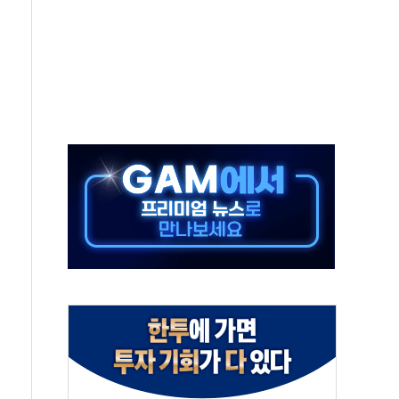
 클라우드 보안인증 획득
업익 2.2조 증발...하반기 '환율 역풍' 우려
남 태양광발전 '첫삽'…남동발전, 재생에너지 '앞장'
 상반기부터 본격화
혹' 축구협회 압수수색
세대 AI 메모리 기술력 과시