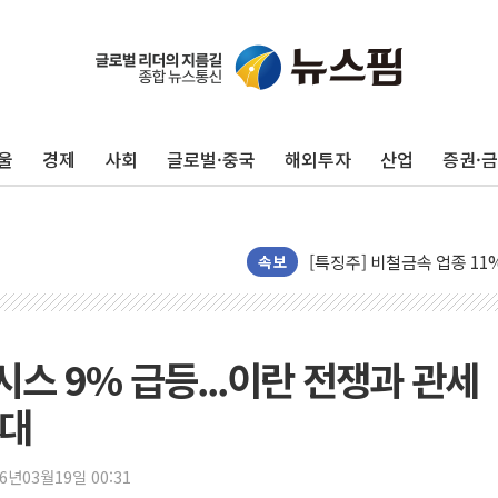
정청래 "2차 TV토론으로 
윤상현, 사관학교 통합 비판
펄어비스, 붉은사막 영상 콘
울
경제
사회
글로벌·중국
해외투자
산업
증권·
현대리바트, '2026 코리
[K메이커] 코셔에서 할랄까지
[특징주] 비철금속 업종 1
흥국자산운용, 코스닥 성장주
속보
외국인 돌아왔지만 …'삼전
"월가 큰손들을 털어라" 동
미래에셋자산운용 "변동성 커
시스 9% 급등...이란 전쟁과 관세
반도체 대형주 급락에 코스
기대
카카오뱅크 '모임통장'의 락인
더본코리아 홍콩반점, '부산
26년03월19일 00:31