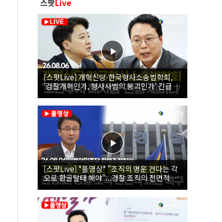
스팟
Live
[스팟Live] 개혁신당·한국형사소송법학회,
'검찰개혁인가, 형사사법의 붕괴인가' 긴급 세
미나｜26.08.06
[스팟Live] *풀영상* "조직의 명운 건다는 각
오로 환골탈태 해야"...경찰 조직의 전면적 쇄
신 촉구한 한병도 | 26.08.06 더불어민주당 정
책조정회의