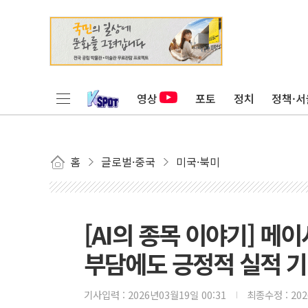
영상
포토
정치
정책·서
홈
글로벌·중국
미국·북미
[AI의 종목 이야기] 메이
부담에도 긍정적 실적 
기사입력 :
2026년03월19일 00:31
최종수정 :
20