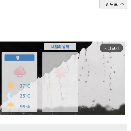
맨위로
더보기
arrow_forward_ios