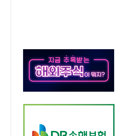
대응 1단계 진압 중
야, 경쟁상대 中과 비교해야"
하는 '선봉'의 대민 봉사
미사일 1발 발사… 올해 10번째·42일 만 도발
 새 안보 위기… 반군·마약카르텔이 습득해 전투 활용
어선 구조
무해한 표면 부식 물질"
분만에 진화...외국인 노동자 숨져
즌2
축 피해 최소화 '총력 대응'