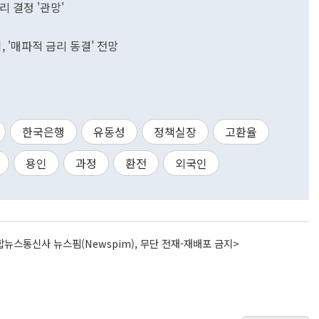
리 결정 '관망'
 '매파적 금리 동결' 전망
한국은행
유동성
정책실장
고환율
용인
과정
환전
외국인
뉴스통신사 뉴스핌(Newspim), 무단 전재-재배포 금지>