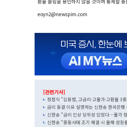
환율 쏠림을 용인하지 않을 것이며 통제할 충
eoyn2@newspim.com
[관련기사]
정점식 "김용범, 고금리·고물가·고환율 3
금리 동결 이유 설명하는 신현송 한국은행
신현송 "금리 인상 당위성 있었다…물가 
신현송 "중동사태 조기 해결 시 올해 성장률 