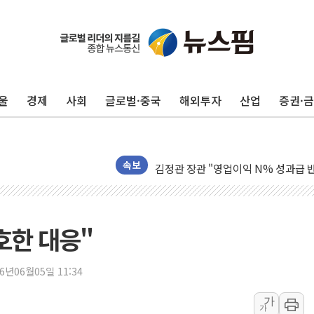
울
경제
사회
글로벌·중국
해외투자
산업
증권·
구광모, 내주 실리콘밸리서 젠슨 황 
뉴욕증시 개장 전 특징주...모더나
김정관 장관 "영업이익 N% 성과급
속보
뉴욕증시 프리뷰, 미 주가선물 AI주
청와대, 북한 단거리 탄도미사일 발사
금값 7주 만에 최고…美 고용 둔화·
호한 대응"
[인도증시] 중동 긴장 완화에 실적 호
러, 1인칭시점 드론으로 우크라 민간
26년06월05일 11:34
[베트남 증시] 지수 하락 속 'DGC
가
가
'월가의 황제' 다이먼 "금융시장 레