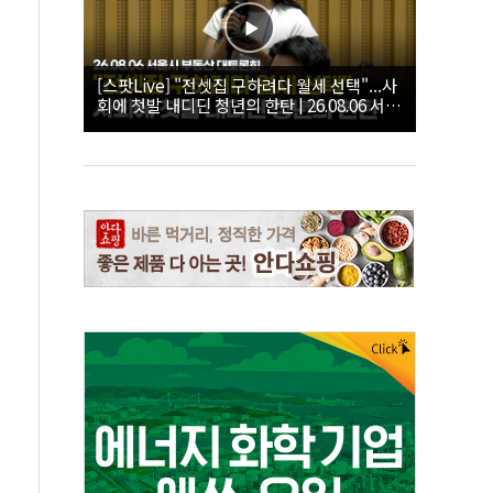
[스팟Live] "전셋집 구하려다 월세 선택"...사
회에 첫발 내디딘 청년의 한탄 | 26.08.06 서울
시 부동산 대토론회