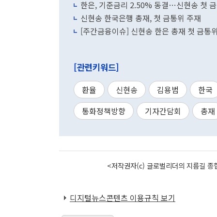
한은, 기준금리 2.50% 동결…신현송 첫 금
신현송 한국은행 총재, 첫 금통위 주재
[주간금융이슈] 신현송 한은 총재 첫 금통위,
[관련키워드]
환율
신현송
김용범
한국
통화정책방향
기자간담회
총재
<저작권자(c) 글로벌리더의 지름길 종합
디지털뉴스콘텐츠 이용규칙 보기