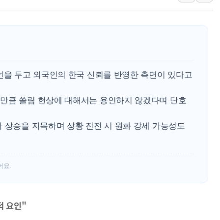
양주 섬유염색공장서 화재 1명 중상…
김정관 산업부 장관 "주 52시간 손봐
해군 1함대 창설 80주년…지역과 함께
[3보] 북, 원산서 동해로 단거리 탄도
우크라 드론 전술, 중남미 콜롬비아에
발언을 두고 외국인의 한국 신뢰를 반영한 측면이 있다고
동해해경, 독도 해상서 부유물 감긴 
만큼 쏠림 현상에 대해서는 용인하지 않겠다며 단호
주한미군 "오산기지 누출, 백린 아닌 
구미 폐염산처리업체서 불 2시간30여
가 상승을 지목하며 상황 진전 시 원화 강세 가능성도
해군과 함께하는 '불금전파, 송정' 시
강원도 폭염특보 11일째…온열질환·가
어요.
적 요인"