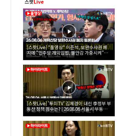
스팟
Live
[스팟Live] *풀영상* 이준석, 보완수사권 폐
지에 "민주당 개악입법, 불안감 가중시켜"｜
26.08.06 개혁신당 보완수사권 폐지 토론회
[스팟Live] '투미TV' 김제경이 내린 李정부 부
동산 정책 점수는? | 26.08.06 서울시 부동산
대토론회