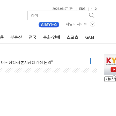
2026.08.07 (금)
ENG
中文
|
|
패밀리 사이트
금융
부동산
전국
문화·연예
스포츠
GAM
재회…로봇·AI 데이터센터·모빌리티 구체화
·아이온큐·도어대시↑ VS 샌디스크·피그마·앱러빈↓
 반대…상법·자본시장법 개정 논의"
 차익실현 속 혼조세...웨스턴디지털·샌디스크↓
에 긴급 안보 점검회의
호르무즈 재개방 기대에 강세
조까지, 상승...호실적 보고 기업 상승세 뚜렷
인 '사파리' 공격… 시민들 공포감 극대화 전략
' 임시 주총 기대감에 홀로 상한가…마진 잔액은 사상 최고
버리지 위험수위…숨은 차입이 더 큰 변수"