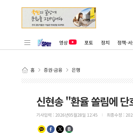
영상
포토
정치
정책·서
홈
증권·금융
은행
신현송 "환율 쏠림에 단
기사입력 :
2026년05월28일 12:45
최종수정 :
20