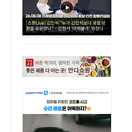
[스팟Live] 김민석 “누가 김민석보다 국정 방
향을 공유했나”…인천서 ‘대체불가’ 외쳤다 |
26.08.08 더불어민주당 당대표·최고위원 후
보 인천 합동연설회