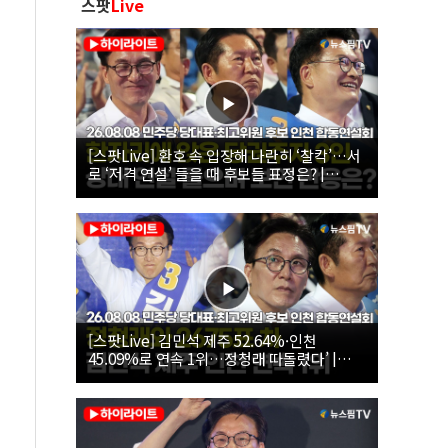
스팟
Live
[스팟Live] 환호 속 입장해 나란히 ‘찰칵’…서
로 ‘저격 연설’ 들을 때 후보들 표정은? |
26.08.08 더불어민주당 당대표·최고위원 후
보 인천 합동연설회
[스팟Live] 김민석 제주 52.64%·인천
45.09%로 연속 1위…정청래 따돌렸다’ |
26.08.08 더불어민주당 당대표·최고위원 후
보 인천 합동연설회