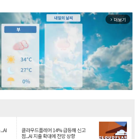
더보기
arrow_forward_ios
Mute
.AI
클라우드플레어 14% 급등해 신고
점...AI 지출 확대에 전망 상향