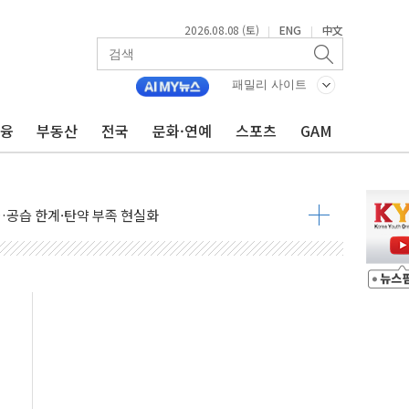
2026.08.08 (토)
ENG
中文
|
|
패밀리 사이트
금융
부동산
전국
문화·연예
스포츠
GAM
산사태 주의보'...경북도, 호우 피해·통제구간 없어
%p' 차 재역전 성공...金 45.42% vs 鄭 44.56%
·정청래·김민석 당대표 후보
 정청래에 승리...47.75% vs 42.08%
과 발표...김민석 47.75% 정청래 42.08%
표...김민석 45.09% 정청래 43.27% 송영길 11.63%
표...김민석 52.64% 정청래 39.89% 송영길 7.47%