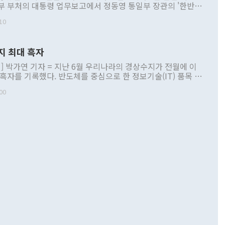
부 부처의 대통령 업무보고에서 정동영 통일부 장관의 '한반도
 구상'과 업무보고 발언이 논란을 빚고 있다. 이날 정 장관의
10
정부 내 조율을 거치지 않은 사안을 정책으로 추진하겠다고 공
는가 하면 사실 관계에 맞지 않은 설명도 있었다. 이재명 대통
로 신중을 기해 달라고 경고했고, 조현 외교부 장관은 '이상
지 최대 흑자
 근거한 비현실적 구상'이라는 비판을 내놨다. 그동안 정 장
책 관련 발언이 물의를 빚은 적은 여러 번 있지만 대통령과 유
] 박가연 기자 = 지난 6월 우리나라의 경상수지가 전월에 이
이 공개적으로 부정적 입장을 표명한 것은 이례적이다. 정 장
 흑자를 기록했다. 반도체를 중심으로 한 정보기술(IT) 품목 수
대북 접근법과 월권을 제어해야 한다는 목소리도 높아지고 있
간 상품수출이 처음으로 1000억달러를 넘어선 영향이다. [자
00
 따르
기자간담회를 하고 있다. [사진=통일부] 2026.07.23 ◆통일
 경상수지는 497억3000만달러 흑자로 집계됐다. 전월(386억
 넘어선 주장 정 장관은 이날 업무보고에서 '한반도 평화공존
)에 이어 두 달 연속 월간 기준 역대 최대 기록을 갈아치웠다.
 설명하면서 이재명 정부 2년차 핵심 과제로 상호 존중·평화
해 상반기 누적 경상수지 흑자는 1910억1000만달러를 기록
·핵 없는 한반도 등 3대 기본 방향을 제시했다. 정 장관은 "대
지 흑자를 견인한 것은 상품수지다. 6월 상품수지는 478억
언어는 멈춰야 한다"면서 주적 용어 대체를 주장했다. 지난 25
 흑자를 기록하며 전월에 이어 역대 최대를 다시 썼다. 국제수
D(완전하고 검증가능하며 되돌릴 수 없는 비핵화) 구도는 이미
수출은 1123억7000만달러로 전년 동월 대비 84.5% 증가하
했다. 또 "현 시점에서 흘러간 선(先)비핵화만 되뇌는 것은
 처음으로 1000억달러를 넘어섰다. 상품수입은 644억8000만
 데 힘이 되지 않는다"고 주장했다. 정 장관은 또 "정전 체제
6% 늘었다. 통관 기준으로는 반도체 수출이 전년 동월 대비
로 바꾸는 논의에 착수하겠다"면서 "북·미 정상회담 견인과
증했고 컴퓨터·주변기기(SSD)는 282.7% 증가했다. IT 품목
화의 동력을 확보하기 위해 최선을 다할 것"이라고 말했다. 하
.4% 늘었으며 비IT 품목도 ▲석유제품(47.5%) ▲화공품
령은 정 장관의 구상에 대부분 제동을 걸었다. 이 대통령은 "평
▲철강제품(17.9%) ▲승용차(6.1%) 등을 중심으로 18.6% 증가
 정치적으로 악용되는 측면이 있다"며 "많이 조심하셔야 한
준 수입은 ▲원자재(30.5%) ▲자본재(35.3%) ▲소비재
다. 북한을 다른 이름으로 불러야 한다는 주장에는 "표현에 꼬
가 모두 늘었다. 서비스수지는 12억9000만달러 적자를 기록해 전