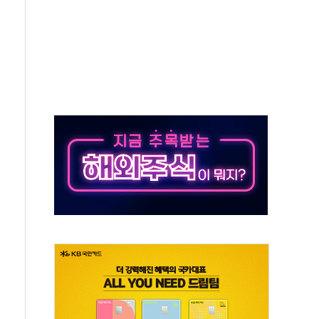
0~8.14)
…공습 한계·탄약 부족 현실화
50㎜ 폭우…강원 동해안 강한 비 이어져
 환경미화원 수거차에 치여 사망
동…60대 남성 2명 숨져
보는 일 없게"…'결혼 페널티' 22개 과제 손본다
터보트 전복…1명 사망·1명 실종
의 날 참석..."국제적 시민 연대로 목소리 내야"
 실종 60대 나흘만에 숨진 채 발견
 살해 10대 아들 체포
' 받아친 정청래…제주 연설서 신경전 고조
지시…與 "적극 환영"·野 "졸속 국정"