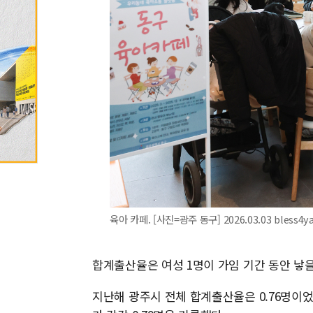
육아 카페. [사진=광주 동구] 2026.03.03 bless4
합계출산율은 여성 1명이 가임 기간 동안 낳
지난해 광주시 전체 합계출산율은 0.76명이었으