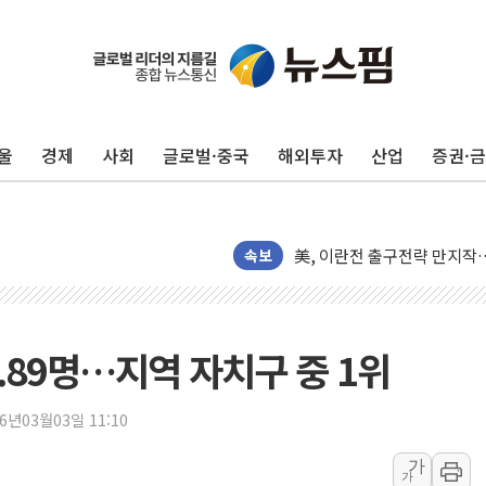
울
경제
사회
글로벌·중국
해외투자
산업
증권·
울진·영덕 '호우특보'-포항 '
속보
[종합] 김민석, 정청래에 '0.86
인천 합동연설회 나선 송영길
김민석, 2주차 제주·인천 경선서
.89명…지역 자치구 중 1위
인사하는 김민석 당대표 후보
[속보] 민주, 제주·인천 경선 결
26년03월03일 11:10
[속보] 민주, 인천 경선 결과 발
가
가
[속보] 민주, 제주 경선 결과 발