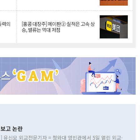
 동력의
[홍콩 대장주] 메이퇀② 실적은 고속 상
승, 밸류는 역대 저점
보고 논란
] 유신모 외교전문기자 = 청와대 영빈관에서 5일 열린 외교·