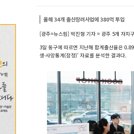
올해 34개 출산장려사업에 380억 투입
[광주=뉴스핌] 박진형 기자 = 광주 5개 자
3일 동구에 따르면 지난해 합계출산율은 0.8
생·사망통계(잠정)' 자료를 분석한 결과다.