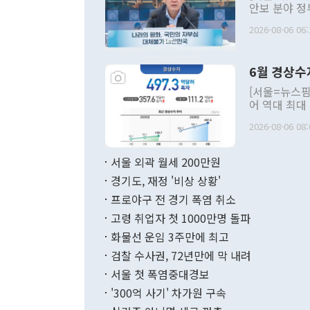
안보 분야 정
평화공존 발전
2026-08-06 06:
발언 중에는 
언한 것이 있
령은 공개적으
6월 경상수
주의적 희망에
관의 대북 정
[서울=뉴스핌
관 부처 장관
어 역대 최대
관의 무리한 
출 호조로 월
다. [정동영 통일부 장관이 지난달 23일 오후 서울 종로구 정부서울청사에
2026-08-06 08:
료=한국은행] 한국은행이 6일 발표한 '2026년 6월 국제수지(잠정)'에
서 취임 1주년 
면 지난 6월
부 장관 권한
1000만달러
서울 외곽 월세 200만원
발전 구상'을
이에 따라 올
적 갈등 해결
경기도, 재정 '비상 상황'
했다. 경상수
결과 혐오의 
9000만달러
프로야구 전 경기 폭염 취소
년간의 CVI
지 기준 상품
고령 취업자 첫 1000만명 돌파
무너졌다고도 
며 월간 기준
현실을 바꾸는
달러로 38.
화물선 운임 3주만에 최고
를 평화 체제
196.9% 급
검찰 수사권, 72년만에 막 내려
함께 4자 대
수출은 160
지만 이 대통
서울 첫 폭염중대경보
(18.6%) 
화공존 정책이
했다. 통관 기
'300억 사기' 차가원 구속
다"고 지적했
(16.4%)