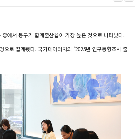
이번주 국내 주요 금융일정(8.1
美, 이란전 출구전략 만지작
강릉·동해·삼척 시간당 최대 
치구 중에서 동구가 합계출산율이 가장 높은 것으로 나타났다.
폐기물 수거하다 참변…60대
서울 중랑구 주택가서 흉기 난
9명으로 집계됐다. 국가데이터처의 '2025년 인구동향조사 출
李대통령 "결혼 때문에 손해 
여수 오동도 인근 해상서 모
추미애, '위안부' 피해자 기림
인천 선재도 갯벌서 해루질 중
인천서 말다툼 중 어머니 흉기
'화합' 꺼낸 김민석에 '뻔뻔
李대통령, ISA 개편 재검토 