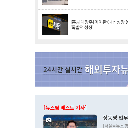
[홍콩 대장주] 메이퇀 ③ 신성장
'폭발적 성장'
[뉴스핌 베스트 기사]
정동영 업무
[서울=뉴스핌