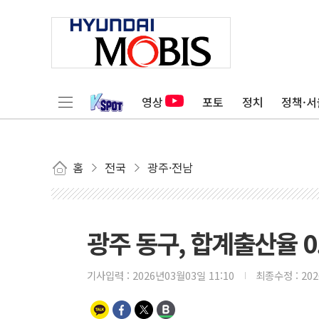
영상
포토
정치
정책·서
홈
전국
광주·전남
광주 동구, 합계출산율 0
기사입력 :
2026년03월03일 11:10
최종수정 :
20