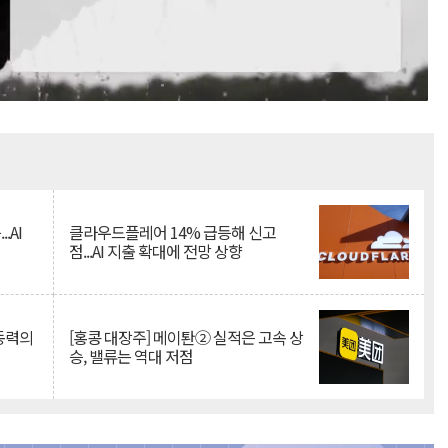
Mute
.AI
클라우드플레어 14% 급등해 신고
점...AI 지출 확대에 전망 상향
 동력의
[홍콩 대장주] 메이퇀② 실적은 고속 상
승, 밸류는 역대 저점