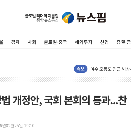
美, 이란전 출구전략 
강릉·동해·삼척 시간당
폐기물 수거하다 참변
울
경제
사회
글로벌·중국
해외투자
산업
증권·
서울 중랑구 주택가서 
李대통령 "결혼 때문에 
여수 오동도 인근 해상
추미애, '위안부' 피해
속보
인천 선재도 갯벌서 해루
인천서 말다툼 중 어머니
'화합' 꺼낸 김민석에
법 개정안, 국회 본회의 통과...찬
李대통령, ISA 개편 
동해중부 전 해상 풍랑
연일 폭염에 온열질환 
26년02월25일 19:10
中 전방위 아파트 부양