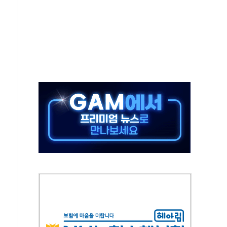
위 상승으로 피서객 7명 고립…전원 구조
별똥별 멍' 운영…페르세우스 유성우 관측
시간당 50mm 이상 폭우…호우경보 발효
0대 숨져…온열질환 여부 조사
능시험 오전 집중 편성…체감온도 38도 넘으면 중단
누르기 방지법' 전면 재검토 지시