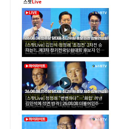
스팟
Live
[스팟Live] 김민석·정청래 ‘초접전’ 2차전 승
자는?...제3차 정기전국당원대회 후보자 인천
합동연설회 생중계 | 26.08.08
[스팟Live] 정청래 “뻔뻔하다”…‘화합’ 꺼낸
김민석에 정면 반격 | 26.08.08 더불어민주당
당대표·최고위원 후보 제주 합동연설회