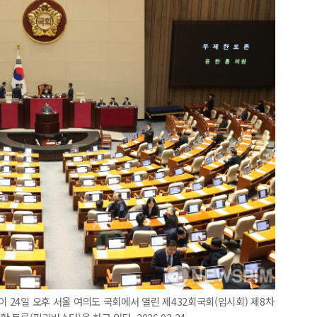
이 24일 오후 서울 여의도 국회에서 열린 제432회국회(임시회) 제8차