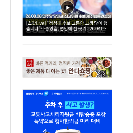
[스팟Live] “정청래 후보 그동안 고생 많이 했
습니다”…송영길, 연임에 선 긋기 | 26.08.08
더불어민주당 당대표·최고위원 후보 제주 합
동연설회