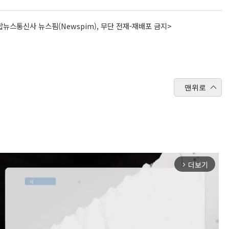
뉴스통신사 뉴스핌(Newspim), 무단 전재-재배포 금지>
맨위로
더보기
arrow_forward_ios