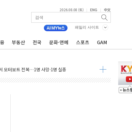
2026.08.08 (토)
ENG
中文
|
|
만지작…공습 한계·탄약 부족 현실화
 최대 50㎜ 폭우…강원 동해안 강한 비 어어져
패밀리 사이트
…60대 환경미화원 수거차에 치여 사망
금융
부동산
전국
문화·연예
스포츠
GAM
흉기 난동…60대 남성 2명 숨져
손해 보는 일 없게"…'결혼 페널티' 22개 과제 손본다
서 모터보트 전복…1명 사망·1명 실종
자 기림의 날 참석..."국제적 시민 연대로 목소리 내야"
질 중 실종 60대 나흘만에 숨진 채 발견
 흉기 살해 10대 아들 체포
 '뻔뻔' 받아친 정청래…제주 연설서 신경전 고조
재검토 지시…與 "적극 환영"·野 "졸속 국정"
주의보…10일까지 최대 3.5m 높은 물결
사망 23명…정부, 비상대응기구 가동
, 수도 베이징도 부동산 규제 철폐