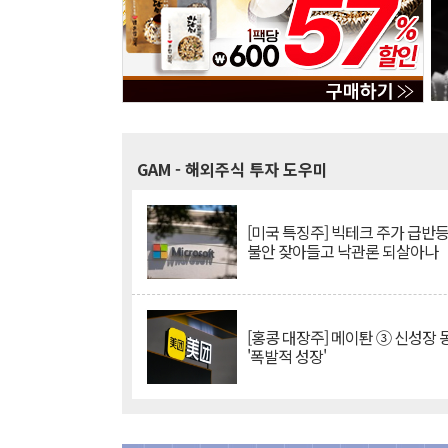
GAM
- 해외주식 투자 도우미
[미국 특징주] 빅테크 주가 급반등..
불안 잦아들고 낙관론 되살아나
[홍콩 대장주] 메이퇀 ③ 신성장
'폭발적 성장'