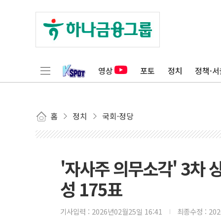
영상
포토
정치
정책·서
홈
정치
국회·정당
'자사주 의무소각' 3차 상
성 175표
기사입력 :
2026년02월25일 16:41
최종수정 :
20