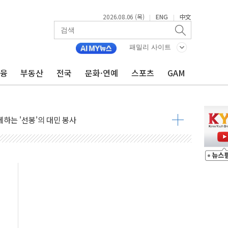
2026.08.06 (목)
ENG
中文
|
|
패밀리 사이트
금융
부동산
전국
문화·연예
스포츠
GAM
대응 1단계 진압 중
야, 경쟁상대 中과 비교해야"
하는 '선봉'의 대민 봉사
미사일 1발 발사… 올해 10번째·42일 만 도발
 새 안보 위기… 반군·마약카르텔이 습득해 전투 활용
어선 구조
무해한 표면 부식 물질"
분만에 진화...외국인 노동자 숨져
즌2
축 피해 최소화 '총력 대응'
유입에도 박스권…美 암호화폐 법안 처리 여부도 변수