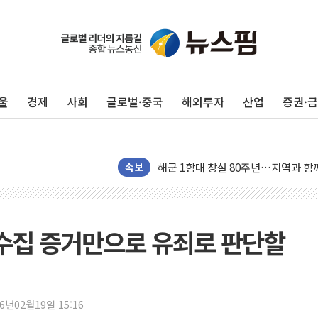
울
경제
사회
글로벌·중국
해외투자
산업
증권·
양주 섬유염색공장서 화재 1명 중상…
김정관 산업부 장관 "주 52시간 손봐
해군 1함대 창설 80주년…지역과 함께
속보
[3보] 북, 원산서 동해로 단거리 탄도
우크라 드론 전술, 중남미 콜롬비아에
동해해경, 독도 해상서 부유물 감긴 
찰 수집 증거만으로 유죄로 판단할
주한미군 "오산기지 누출, 백린 아닌 
구미 폐염산처리업체서 불 2시간30여
해군과 함께하는 '불금전파, 송정' 시
강원도 폭염특보 11일째…온열질환·가
26년02월19일 15:16
[코인 시황] 비트코인, ETF 자금 