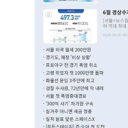
언한 것이 있
령은 공개적으
6월 경상수
주의적 희망에
관의 대북 정
[서울=뉴스핌
관 부처 장관
어 역대 최대
관의 무리한 
출 호조로 월
다. [정동영 통일부 장관이 지난달 23일 오후 서울 종로구 정부서울청사에
2026-08-06 08:
료=한국은행] 한국은행이 6일 발표한 '2026년 6월 국제수지(잠정)'에
서 취임 1주년 
면 지난 6월
부 장관 권한
1000만달러
서울 외곽 월세 200만원
발전 구상'을
이에 따라 올
적 갈등 해결
경기도, 재정 '비상 상황'
했다. 경상수
결과 혐오의 
9000만달러
프로야구 전 경기 폭염 취소
년간의 CVI
지 기준 상품
고령 취업자 첫 1000만명 돌파
무너졌다고도 
며 월간 기준
현실을 바꾸는
달러로 38.
화물선 운임 3주만에 최고
를 평화 체제
196.9% 급
검찰 수사권, 72년만에 막 내려
함께 4자 대
수출은 160
지만 이 대통
서울 첫 폭염중대경보
(18.6%) 
화공존 정책이
했다. 통관 기
'300억 사기' 차가원 구속
다"고 지적했
(16.4%)
투리가 잡혀 
실거주 아니면 세금 껑충
월(-10억9
쁜 상황이 초
증가와 유류할
실적 발표 앞둔 스페이스X
9·19 군사
기록했지만 
[히든스테이지] 즌·오아 첫 도전
"우리의 선의