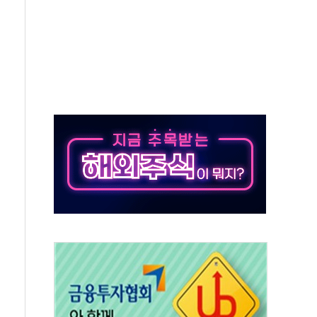
 '62일째'..."대부분 여기서 상주"
질환자 2665명·사망 23명
종목에 코스피 '휘청'
탄도미사일 발사
·건물 1동 전소
년 이상…리뉴얼이 경쟁력 가른다
호 구속적부심 기각
혁위에 보완수사권 폐지 우려 전달
책… 패트리엇 미사일 지원, 작년의 3분의 1