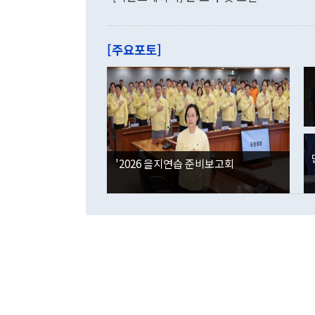
로 전환됐다.
으로 약간의 의문
를 기록해 전
관은 업무보고
는 배당수입
주의에 근거한
줄면서 25억
[주요포토]
라며 "여러분
억1000만달
이 9월 러시
였던 올해 3
며 "정부 차
인의 해외투자
은 "그것은 
각각 증가했다
잘랐다. 정 
국인의 국내 
않았다는 점에
감소하며 전월
사합의 복원,
경신했다. 외
권이라는 지적
분기 말 만기
뒤 "여기 업
다. 내국인의
'2026 을지연습 준비보고회
부의 한 소식
다. eoyn2@
를 거쳐 결정
련 부처 장관
하고 대통령의
한 문제"라고 지적했다. 이재명 대통령이
외교 국방 등
2026.08.05 ◆시대착오적 접근, 대북 인식 오류 더욱 문제인 것은 정 장관
의 이같은 주
실과 다른 인
격히 변화하고
못하고 있다는