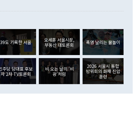
 본원소득수지는 배당소득을 중심으로 32억7000만달러 흑자
이 들 때도 있다"며 부정적으로 반응했다. 조현 외교부 장
월(21억7000만달러)보다 흑자 폭이 확대됐다. 배당소득수지
 사후 브리핑에서 정 장관이 언급한 '4자 회담'에 대해 "이상
이 늘어난 데다 전월 분기배당에 따른 기저효과로 배당지급이
 어떤 희망이라 하더라도 그건 아직 조율되지 않은 방법"이
6000만달러 흑자를 나타냈다. 금융계정 순자산은 6월 중 467
들께서 디스카운트해 주시면 좋겠다"고 선을 그었다. 정 장관
러 증가해 월간 기준 역대 최대 증가 폭을 기록했다. 종전 최대
아 블라디보스토크에서 열리는 '동방경제포럼(EEF)'을 언급하
월(369억9000만달러)을 넘어선 것이다. 직접투자에서는 내국
원에서 (참석을) 검토하고 있다"고 발언한 데 대해서도 조 장관
가 80억1000만달러, 외국인의 국내투자가 46억3000만달러
외교부의 몫"이라며 "아직 거기까지 진도가 나가지 않았다"고
오세훈 서울시장,
. 증권투자에서는 외국인의 국내 주식 매도세가 이어졌다. 외
39도 기록한 서울
폭염 날리는 물놀이
부동산 대토론회
장관이 이날 소개한 대북 구상과 설명은 정부 내 조율을 거치지
주식 투자는 차익실현 매도 등의 영향으로 316억1000만달러
서 문제가 있다. 특히 주적 표현 대체와 국호 사용, 9·19 군
(-310억5000만달러)에 이어 역대 최대 순매도 기록을 다시
 4자회담 추진 등은 통일부 장관이 결정할 사안이 아니어서 월
국인의 국내 채권투자는 세계국채지수(WGBI) 자금 유입에도
이 나오고 있다. 이 대통령은 정 장관의 업무보고를 듣고 난
도래 영향으로 증가 폭이 줄어든 52억9000만달러를 기록했
2026 서울시 통합
무보고에 발표했다고 승인난 건 아니다"라고 재차 확인했다. 정
민주당 당대표 후보
비 오는 날의 '비
 해외 증권투자는 주식을 중심으로 35억6000만달러 증가했
방위회의 화재 진압
자 2차 TV토론회
광'처럼
통은 "정 장관의 발언 내용은 대부분 국가안전보장회의(NSC)
newspim.com
훈련
된 사안이 아닌 정 장관의 개인적 생각에 가깝다"며 "안보 관
이 정부의 공식 정책이 아닌 사안을 추진하겠다고 업무보고를
 면전에서 '국군통수권자가 나서야 한다'고 주장한 것은 심각
 5일 청와대 영빈관에서 열린 통일
 외교 안보 부처 업무보고에서 발언하고 있다. [사진=청와대]
장이 현 시점에서 이미 참고가 될 수 없는 과거의 경험 또는 사
식에 기반하고 있다는 것이다. 정 장관이 주장하는 구상은 급
 있는 북한의 전략과 한반도 및 국제 정세를 전혀 반영하지
 비판이 제기되고 있다. 정 장관이 "흘러간 선(先)비핵화만