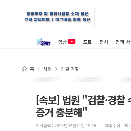
영상
포토
정치
정책·서
홈
사회
법원·검찰
[속보] 법원 "검찰·경
증거 충분해"
기사입력 :
2026년02월19일 15:16
최종수정 :
20