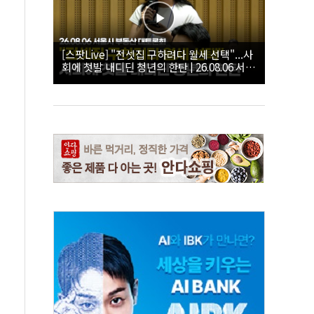
[스팟Live] "전셋집 구하려다 월세 선택"...사
회에 첫발 내디딘 청년의 한탄 | 26.08.06 서울
시 부동산 대토론회