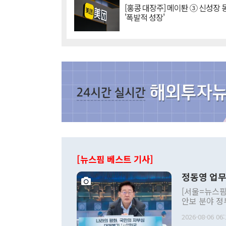
[홍콩 대장주] 메이퇀 ③ 신성장
'폭발적 성장'
[뉴스핌 베스트 기사]
정동영 업무
[서울=뉴스핌
안보 분야 정
평화공존 발전
2026-08-06 06:
발언 중에는 