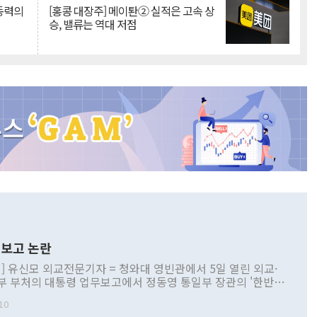
 동력의
[홍콩 대장주] 메이퇀② 실적은 고속 상
승, 밸류는 역대 저점
보고 논란
] 유신모 외교전문기자 = 청와대 영빈관에서 5일 열린 외교·
부 부처의 대통령 업무보고에서 정동영 통일부 장관의 '한반도
 구상'과 업무보고 발언이 논란을 빚고 있다. 이날 정 장관의
10
정부 내 조율을 거치지 않은 사안을 정책으로 추진하겠다고 공