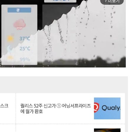
더보기
arrow_forward_ios
Mute
리스크
퀄리스 52주 신고가 ① 어닝서프라이즈
에 월가 환호