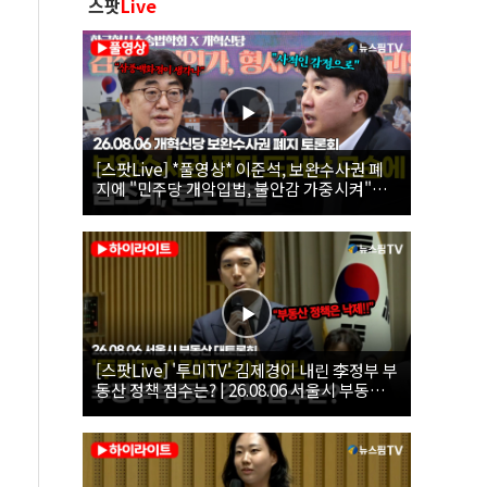
스팟
Live
[스팟Live] *풀영상* 이준석, 보완수사권 폐
지에 "민주당 개악입법, 불안감 가중시켜"｜
26.08.06 개혁신당 보완수사권 폐지 토론회
[스팟Live] '투미TV' 김제경이 내린 李정부 부
동산 정책 점수는? | 26.08.06 서울시 부동산
대토론회