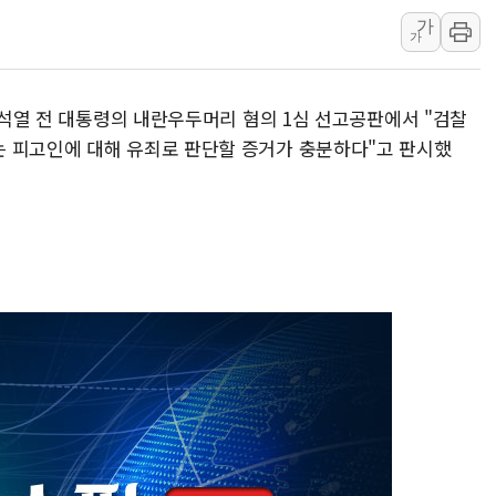
가
[르포] 39도 폭염 속 잠실 개표소 시위
가
강원·전라권 폭염중대경보 확대…온열
빚투·레버리지 줄었지만, 반도체 두 
 윤석열 전 대통령의 내란우두머리 혐의 1심 선고공판에서 "검찰
[2보] 북한, 원산서 동해상 단거리 
 피고인에 대해 유죄로 판단할 증거가 충분하다"고 판시했
양주 가전제품 창고서 화재…차량 3대
종로·중구 오피스 78%가 준공 10
법원, '관저 이전 봐주기 감사' 유병
성폭력 피해자 보호단체, 경찰수사개
우크라, 러 탄도미사일 공격에 속수무