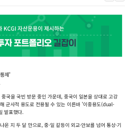
정재헌 CEO, SKT 장기고
최태원, 노소영에 9440억
하나금융, 명동 소상공인에 
인천시 광복절 현수막 '태
병무청, 보충역 전면 손질…
홈플러스發 대형마트 판매,
윤준병·이해민 의원, '정부
'호우·산사태 주의보' 울진 
통제'
여야, 황희 '버스 하우스' 공
드
 중국을 국빈 방문 중인 가운데, 중국이 일본을 상대로 고강
 군사적 용도로 전용될 수 있는 이른바 '이중용도(dual-
일 발표했다.
온 지 두 달 만으로, 중·일 갈등이 외교·안보를 넘어 통상·기