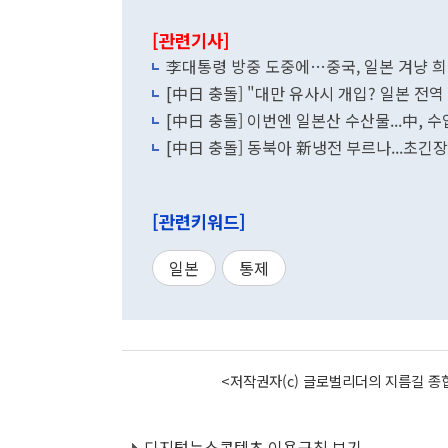
[관련기사]
李대통령 방중 도중에…중국, 일본 겨냥 희
[中日 충돌] "대만 유사시 개입? 일본 전역
[中日 충돌] 이번엔 일본산 수산물...中, 
[中日 충돌] 동북아 新냉전 부르나...초긴
[관련키워드]
일본
통제
<저작권자(c) 글로벌리더의 지름길 종합
디지털뉴스콘텐츠 이용규칙 보기