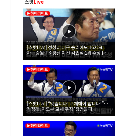
스팟
Live
[스팟Live] 정청래 대구 승리에도 1622표
차…강원·TK 경선 이긴 김민석 1위 수성 |
26.08.09 더불어민주당 당대표·최고위원 후
보 대구·경북 합동연설회
[스팟Live] “맞습니다! 교체해야 합니다!”…
정청래, 지도부 교체 주장 ‘정면돌파’ |
26.08.09 더불어민주당 당대표·최고위원 후
보 대구·경북 합동연설회