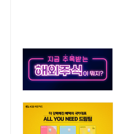
객 400명 맞이…"마음 잇는 시간 되길"
 지급 확정되나…재상고 앞두고 막판 셈법
'행복상자' 전달
극기 거꾸로' 논란…이틀만에 철거
 예술·체육요원 최대 33% 감축
 역대 최대폭 감소한 9.4%↓…유통업계 양극화 심화
 특사'로 콜롬비아 대통령 취임식 참석
시간당 30mm 강한 비...호우 피해 없어
방…野 "청년 우롱 기괴" vs 與 "송구한 해프닝"