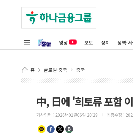
영상
포토
정치
정책·서
홈
글로벌·중국
중국
中, 日에 '희토류 포함 
기사입력 :
2026년01월06일 20:29
최종수정 :
20