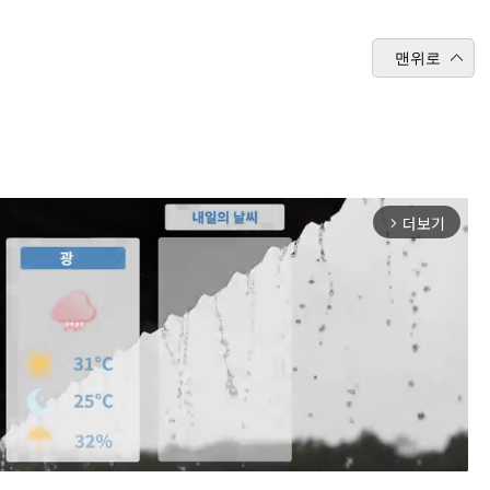
맨위로
더보기
arrow_forward_ios