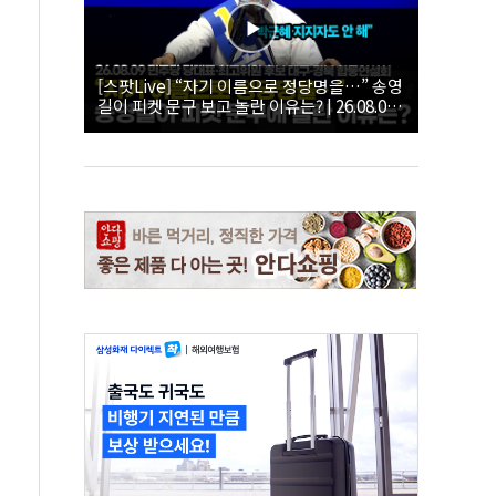
[스팟Live] “자기 이름으로 정당명을…” 송영
길이 피켓 문구 보고 놀란 이유는? | 26.08.09
더불어민주당 당대표·최고위원 후보 대구·경
북 합동연설회