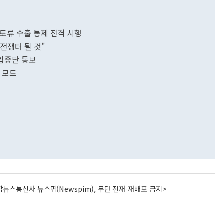
토류 수출 통제 전격 시행
 전쟁터 될 것"
수입중단 통보
장 모드
뉴스통신사 뉴스핌(Newspim), 무단 전재-재배포 금지>