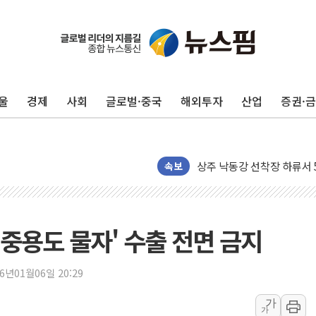
울
경제
사회
글로벌·중국
해외투자
산업
증권·
평택 진위면 공장서 질식사
포항 블루밸리 국가산단에 '
상주 낙동강 선착장 하류서 50
[종합] 김민석, 정청래에 누적 '
속보
민주당 경북도당위원장에 오중
인천서 말다툼 중 어머니 살
김민석, 강원·대구·경북 경선서
이중용도 물자' 수출 전면 금지
[속보] 민주, 강원·대구·경북 
[속보] 민주, 경북 경선 결과 
26년01월06일 20:29
[속보] 민주, 대구 경선 결과 
가
가
[속보] 민주, 강원 경선 결과 