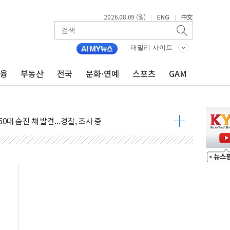
2026.08.09 (일)
ENG
中文
|
|
패밀리 사이트
금융
부동산
전국
문화·연예
스포츠
GAM
고 발생…작업자 1명 숨져
철강 AI융합실증센터' 들어선다
대 숨진 채 발견...경찰, 조사 중
1.48%p' 차 선두 유지...金 46.01% vs 鄭 44.53%
기 당선...합산득표율 68.63%
해 10대 구속…범행 후 반려견도 죽여
 정청래에 승리…金 48.54% vs 鄭 44.40%
경선 결과...김민석 48.54% 정청래 44.40%
발표...김민석 47.37% 정청래 45.71% 송영길 6.92%
발표...정청래 47.82% 김민석 46.35% 송영길 5.83%
발표...김민석 50.30% 정청래 41.94% 송영길 7.76%