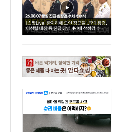
[스팟Live] 한자리에 모인 장군들...李대통령,
이상렬 대장 등 진급 장성 4명에 삼정검 수치
직접 수여｜26.08.07 장성 진급·삼정검 수치
수여식