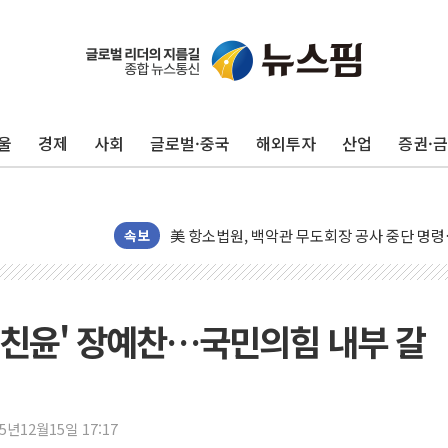
울
경제
사회
글로벌·중국
해외투자
산업
증권·
[종합] 이슬람 수니파 3국, '공동방위협정' 
트럼프, 백신·자폐증 행정명령 검토…"이르면
美 항소법원, 백악관 무도회장 공사 중단 명
이란 핵심 원유 수출항 '하르그섬', 최근 1주일
속보
美 고용 쇼크에 엔화 장중 급등…시장은 "또 
[AI MY 뉴스] 뉴욕 반도체주 프리뷰...美 고
뉴욕증시 프리뷰, 美 고용 쇼크에 금리 인상 
친윤' 장예찬…국민의힘 내부 갈
[종합] 美 7월 고용 2만3000명 감소 '쇼크'
[사진] 이슬람 수니파 3개국, 공동방위협정 
뉴욕증시 개장 전 특징주...아틀라시안·클
25년12월15일 17:17
보훈부, 미 DPAA와 MOU… "6·25 미군 실