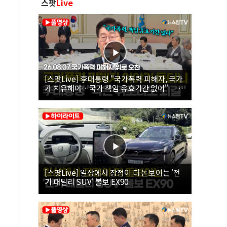
스팟
Live
[스팟Live] 李대통령 "국가폭력 피해자, 국가
가 치유해야…국가 책임 유효기간 없어"｜
26.08.07 국가폭력 피해자 위로 오찬
[스팟Live] 일상에서 장점이 더 돋보이는 '전
기 패밀리 SUV' 볼보 EX90