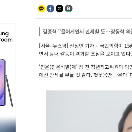
김종혁 "윤어게인서 만세할 듯…장동혁 의
[서울=뉴스핌] 신정인 기자 = 국민의힘이 
면서 당내 갈등이 격화할 조짐을 보이고 있다.
'친윤(친윤석열)계' 장 전 청년최고위원의 임
에선 만세를 부를 것 같다. 헛웃음만 나온다"