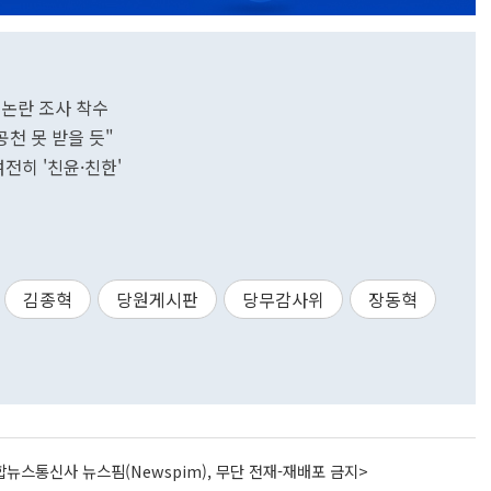
 논란 조사 착수
공천 못 받을 듯"
전히 '친윤·친한'
김종혁
당원게시판
당무감사위
장동혁
뉴스통신사 뉴스핌(Newspim), 무단 전재-재배포 금지>