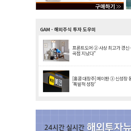
GAM
- 해외주식 투자 도우미
프론트도어 ② 사상 최고가 경신
곡점 지났다"
[홍콩 대장주] 메이퇀 ③ 신성장
'폭발적 성장'