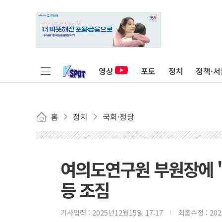
영상
포토
정치
정책·서
홈
정치
국회·정당
여의도연구원 부원장에 '
등 조짐
기사입력 :
2025년12월15일 17:17
최종수정 :
20