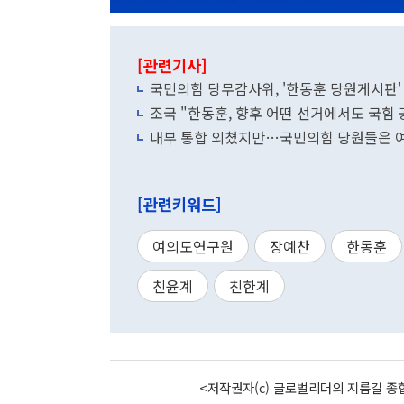
[관련기사]
국민의힘 당무감사위, '한동훈 당원게시판'
조국 "한동훈, 향후 어떤 선거에서도 국힘 
내부 통합 외쳤지만…국민의힘 당원들은 여
[관련키워드]
여의도연구원
장예찬
한동훈
친윤계
친한계
<저작권자(c) 글로벌리더의 지름길 종합