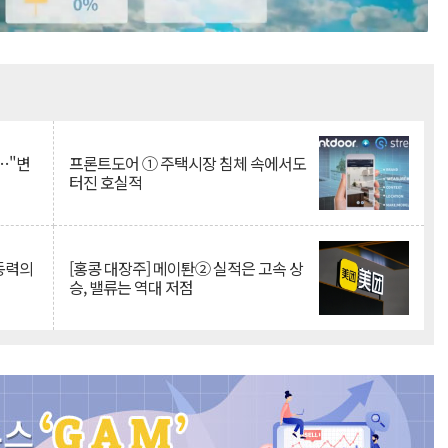
Mute
…"변
프론트도어 ① 주택시장 침체 속에서도
터진 호실적
 동력의
[홍콩 대장주] 메이퇀② 실적은 고속 상
승, 밸류는 역대 저점