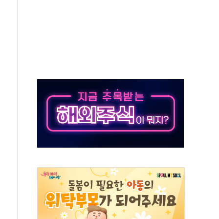
 톤 낮춰
항시 '시끌'
름…수도권 집중 완화 전환점"
 주재… "전폭적 공급 확대·속도전 총력"
…美 태양광주 급등
해도 놀랍지 않아"
태양광 착공…여의도 1.6배 규모
...금융주 낙폭 커