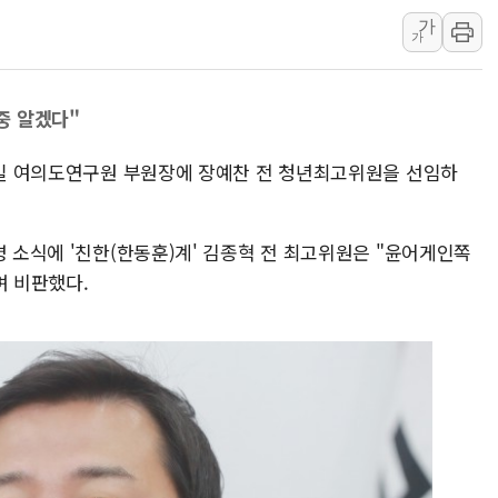
가
트럼프 "금리 내려야"…파월 때와 달리 워시엔
가
특정 정치인 측근 포항시 정책특보 내정설...포
李 "해남 태양광, 대한민국 다음 100년 밑거
중 알겠다"
李 대통령, '6시간 마라톤 부동산 2차 회의'
트럼프, 中 겨냥 폴리실리콘 관세 15% 부과
15일 여의도연구원 부원장에 장예찬 전 청년최고위원을 선임하
[사진] 빈살만과 에르도안의 만남
이란와이어 "이란 최고지도자 위독…곧 사망
명 소식에 '친한(한동훈)계' 김종혁 전 최고위원은 "윤어게인쪽
남동발전, 해남군에 국내 최대 규모 400MW 
며 비판했다.
[인도증시] 중동 불안 속 유가 상승에 소폭 하락