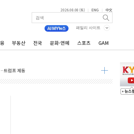
2026.08.08 (토)
ENG
中文
|
|
패밀리 사이트
금융
부동산
전국
문화·연예
스포츠
GAM
체결… 이스라엘·이란 위협에 맞설 자체 억지력 강화
 다음 주"
령…트럼프 제동
 이상 '올스톱'… 美 해상봉쇄 영향
개입했나" 촉각
용 쇼크에 반도체주 '활짝'
우려 후퇴…나스닥 선물 1%대 상승
…9월 금리 인상 기대 후퇴
체결
라우드플레어·태양광주↑ VS 트레이드데스크·웬디스↓
종자 7359명 끝까지 찾겠다"