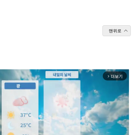
맨위로
더보기
arrow_forward_ios