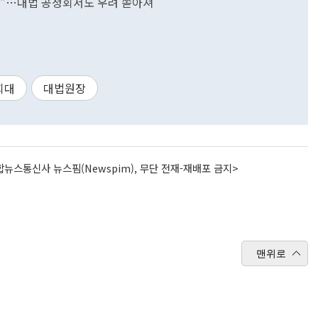
 것"…대법 공청회서도 우려 쏟아져
희대
대법원장
뉴스통신사 뉴스핌(Newspim), 무단 전재-재배포 금지>
맨위로