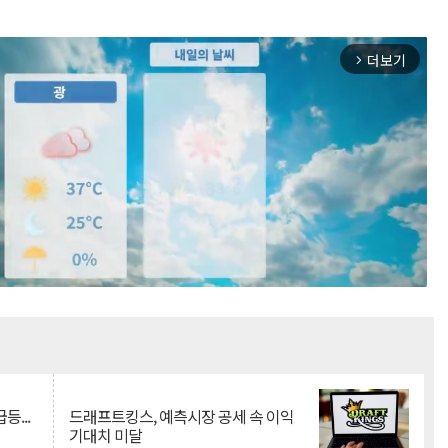
더보기
arrow_forward_ios
Mute
등...
드래프트킹스, 예측시장 공세 속 이익
기대치 미달