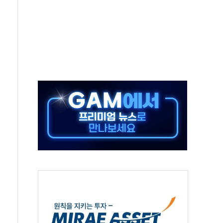
IT 2026' 참가
억원…순이익 흑자 전환
 따른 중과세는 과세 원칙 어긋나"
이용자수 1000만 돌파
고한 파트너십 이어갈 예정"
항의 서한…"표현의 자유 위협"
.2분기 영업이익 121% 급증
울·경기·충북 선관위 등 추가 압수수색
, 30일 2주년 기념 행사
..RSU 세제지원 긍정 검토되길"