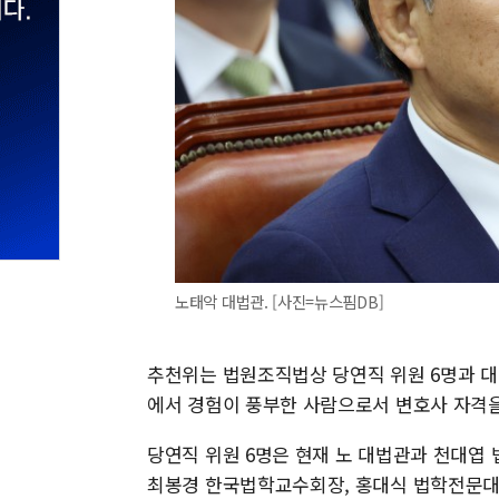
노태악 대법관. [사진=뉴스핌DB]
추천위는 법원조직법상 당연직 위원 6명과 대법
에서 경험이 풍부한 사람으로서 변호사 자격을
당연직 위원 6명은 현재 노 대법관과 천대엽
최봉경 한국법학교수회장, 홍대식 법학전문