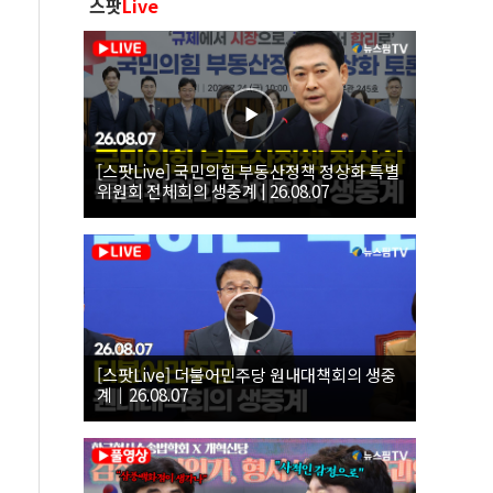
스팟
Live
[스팟Live] 국민의힘 부동산정책 정상화 특별
위원회 전체회의 생중계 | 26.08.07
[스팟Live] 더불어민주당 원내대책회의 생중
계｜26.08.07