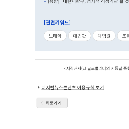
[종합] "내란재판부, 정치적 하청기관 될
[관련키워드]
노태악
대법관
대법원
조
<저작권자(c) 글로벌리더의 지름길 종합
디지털뉴스콘텐츠 이용규칙 보기
뒤로가기