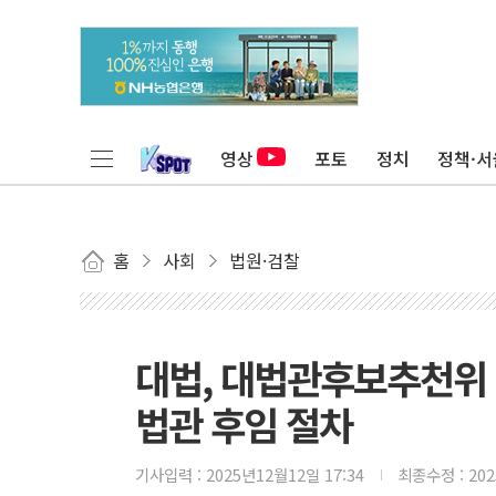
영상
포토
정치
정책·서
홈
사회
법원·검찰
대법, 대법관후보추천위 
법관 후임 절차
기사입력 :
2025년12월12일 17:34
최종수정 :
20