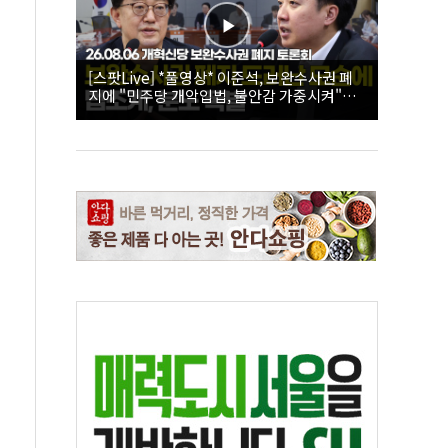
[스팟Live] *풀영상* 이준석, 보완수사권 폐
지에 "민주당 개악입법, 불안감 가중시켜"｜
26.08.06 개혁신당 보완수사권 폐지 토론회