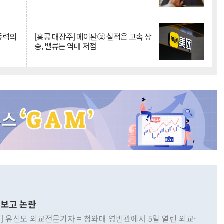
 동력의
[홍콩 대장주] 메이퇀② 실적은 고속 상
승, 밸류는 역대 저점
보고 논란
] 유신모 외교전문기자 = 청와대 영빈관에서 5일 열린 외교·