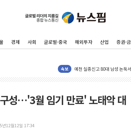
울
경제
사회
글로벌·중국
해외투자
산업
증권·
美 민주, 트럼프 측에 200만 
지방공기업 경영평가, 서울농수산식
예천 실종신고 80대 남성 논둑서
속보
"35초마다 중국과 통신"...美
한병도 "막말 정치를 좌시하지 
원내대책회의 참석하는 한병도
구성…'3월 임기 만료' 노태악 대
AIA그룹, 12년 연속 MDRT 
[컨콜] 네이버, 멤버십 연계 배송
[컨콜] 네이버 AI탭, 올해 안
25년12월12일 17:34
[특징주] 포스코퓨처엠, LFP 