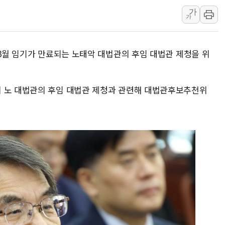
가
HDC랩스, 'BUILD CON SUMM
가
와이즈버즈, 상반기 매출 245
배준영 의원 "거주 사용 형태에
 3월 임기가 만료되는 노태악 대법관의 후임 대법관 제청을 위
[컨콜] 네이버, AI탭 월간 활성 
[컨콜] 네이버, "엔비디아와 공
美공화, 韓 '개정 정통망법'에 
이 노 대법관의 후임 대법관 제청과 관련해 대법관후보추천위
롯데쇼핑, 백화점이 이끈 반등..
합수본, '투표율 조작 의혹' 서
교원그룹 펫 프렌들리 호텔 '키녹'
벤처업계 "정부 세제개편안 환영.