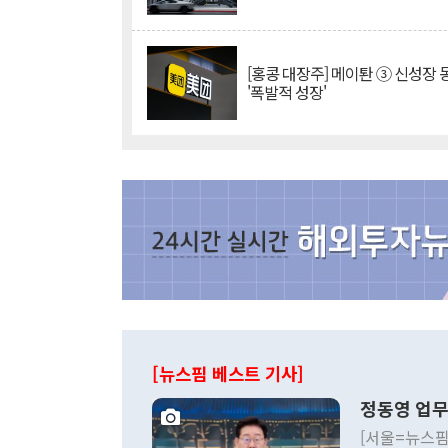
[홍콩 대장주] 메이퇀 ③ 신성장
'폭발적 성장'
[뉴스핌 베스트 기사]
정동영 업무
[서울=뉴스핌