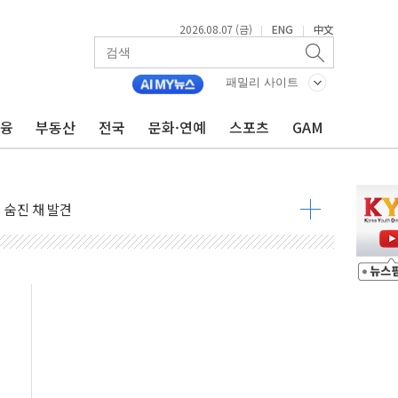
2026.08.07 (금)
ENG
中文
|
|
패밀리 사이트
금융
부동산
전국
문화·연예
스포츠
GAM
달러 건넨 韓기업 조사… "관세 무마용 뇌물 의혹"
품공사 등 20곳 '최우수'...인천환경공단 등 '부진'
 숨진 채 발견
보안기업, 중국제 공유기서 '백도어' 발견
않겠다"
회원 수 세계 1위…국내 회원 34% 증가
 혜택 강화...새벽 배송 도입 예정
으로 부동산과 건강까지 영역 확장 예정
장기공급 합의에 7%대 급등