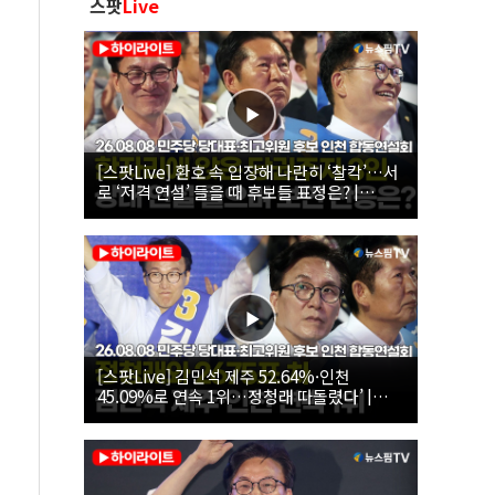
스팟
Live
[스팟Live] 환호 속 입장해 나란히 ‘찰칵’…서
로 ‘저격 연설’ 들을 때 후보들 표정은? |
26.08.08 더불어민주당 당대표·최고위원 후
보 인천 합동연설회
[스팟Live] 김민석 제주 52.64%·인천
45.09%로 연속 1위…정청래 따돌렸다’ |
26.08.08 더불어민주당 당대표·최고위원 후
보 인천 합동연설회