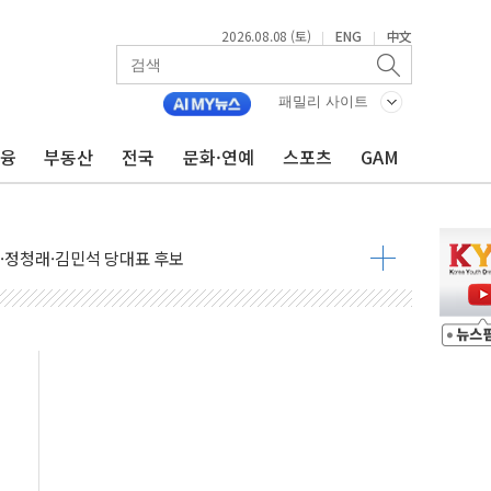
2026.08.08 (토)
ENG
中文
|
|
패밀리 사이트
금융
부동산
전국
문화·연예
스포츠
GAM
산사태 주의보'...경북도, 호우 피해·통제구간 없어
%p' 차 재역전 성공...金 45.42% vs 鄭 44.56%
·정청래·김민석 당대표 후보
 정청래에 승리...47.75% vs 42.08%
과 발표...김민석 47.75% 정청래 42.08%
표...김민석 45.09% 정청래 43.27% 송영길 11.63%
표...김민석 52.64% 정청래 39.89% 송영길 7.47%
0~8.14)
…공습 한계·탄약 부족 현실화