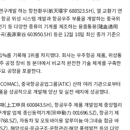
개발 하는 항천환우(航天環宇 688523.SH), 열 교환기 연
Z), 항공 위성 시스템 개발과 항공우주 부품을 개발하는 중국위
이∙발전기 등 다양한 종류의 기계를 제조하는 융흠통용(隆鑫通用
동곡(長源東谷 603950.SH) 등은 12월 10일 최신 종가 기준으
.1%를 기록해 1위를 차지했다. 회사는 우주항공 제품, 위성통
공우주 공정 장비 등 분야에서 비교적 완전한 기술 체계를 구축한
주요 공정을 포괄한다.
MAC), 중국항공공업그룹(ATIC) 산하 여러 기관으로부터
품을 성공적으로 개발해 양산 및 실전 배치에 성공했다.
(上工申貝 600843.SH), 항공우주 제품 개발업체 중앙헬리
연구개발 업체 종신동력기계(宗申動力 001696.SZ), 항공기 제
68.SZ), 자동차 및 오토바이용 알루미늄∙마그네슘 합금 바
.SZ), 해양석유·응급구조·운항관리·해양 풍력발전 등의 다양