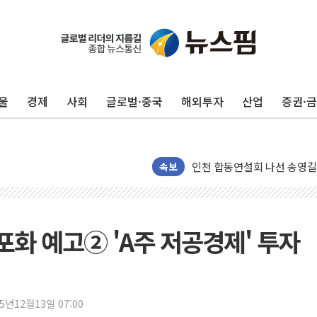
울
경제
사회
글로벌·중국
해외투자
산업
증권·
울진·영덕 '호우특보'-포항 '
[종합] 김민석, 정청래에 '0.86
인천 합동연설회 나선 송영길
속보
김민석, 2주차 제주·인천 경선서
인사하는 김민석 당대표 후보
[속보] 민주, 제주·인천 경선 결
 포화 예고② 'A주 저공경제' 투자
[속보] 민주, 인천 경선 결과 발
[속보] 민주, 제주 경선 결과 발
이번주 국내 주요 금융일정(8.1
25년12월13일 07:00
美, 이란전 출구전략 만지작