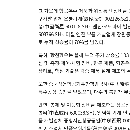
그 가운데 항공우주 제품과 위성통신 장비를 연구
구개발 업체 은륜기계(銀輪股份 002126.S
성(中國衛星 600118.SH), 엔진∙오토바
603766.SH), 디젤 엔진 부품 개발업체 장원
로 누적 상승률이 70%를 넘었다.
특히, 항천환우는 올해 누적 주가 상승률 103
신 및 측정·제어·시험 장비, 항공 제품, 항
상태로, 핵심 기술은 각종 제품 설계·제조의 
또한 중국상용항공기유한책임공사(中國商飛∙CO
특수공정 승인을 받았으며, 다수의 복합재 부
반면, 봉제 및 지능형 장비를 제조하는 상공신패
콥터(中直股份 600038.SH), 열역학 기계 
품 개발업체 중항서안항공공업(中航西飛 0007
퀴 제조업체 만풍오위기륜(萬豐奧威 002085