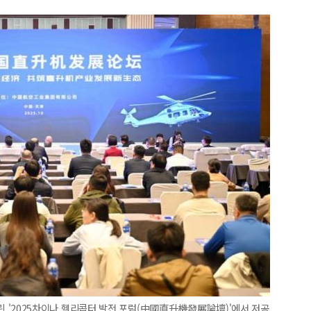
일 열린 '2025차이나 헬리콥터 발전 포럼(中國直升機發展論壇)'에서 저공