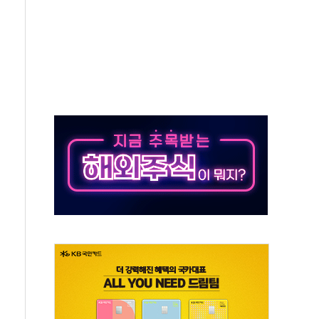
50㎜ 폭우…강원 동해안 강한 비 이어져
 환경미화원 수거차에 치여 사망
동…60대 남성 2명 숨져
보는 일 없게"…'결혼 페널티' 22개 과제 손본다
터보트 전복…1명 사망·1명 실종
의 날 참석..."국제적 시민 연대로 목소리 내야"
 실종 60대 나흘만에 숨진 채 발견
 살해 10대 아들 체포
' 받아친 정청래…제주 연설서 신경전 고조
지시…與 "적극 환영"·野 "졸속 국정"