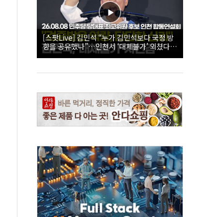
[스팟Live] 김민석 “누가 김민석보다 국정 방
향을 공유했나”…인천서 ‘대체불가’ 외쳤다 |
26.08.08 더불어민주당 당대표·최고위원 후
보 인천 합동연설회