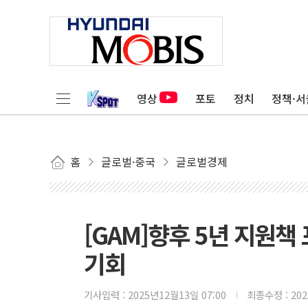
영상
포토
정치
정책·서
홈
글로벌·중국
글로벌경제
[GAM]향후 5년 지원책
기회
기사입력 :
2025년12월13일 07:00
최종수정 :
20