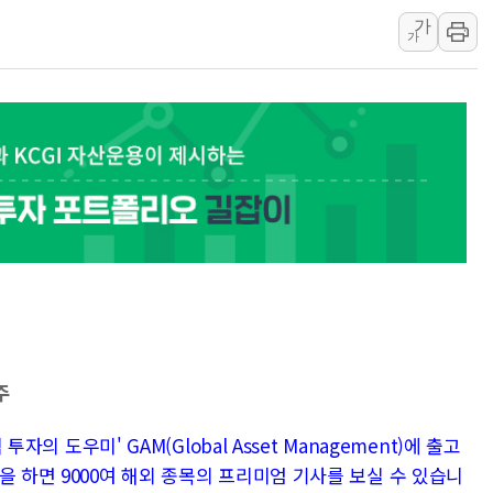
강릉·동해·삼척 시간당 최대 
가
가
폐기물 수거하다 참변…60대
서울 중랑구 주택가서 흉기 난
李대통령 "결혼 때문에 손해 
여수 오동도 인근 해상서 모
추미애, '위안부' 피해자 기림
인천 선재도 갯벌서 해루질 중
인천서 말다툼 중 어머니 흉기
'화합' 꺼낸 김민석에 '뻔뻔
李대통령, ISA 개편 재검토 
주
투자의 도우미' GAM(Global Asset Management)에 출고
을 하면 9000여 해외 종목의 프리미엄 기사를 보실 수 있습니