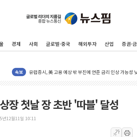
울
경제
사회
글로벌·중국
해외투자
산업
증권·
뉴욕증시, 고용 쇼크에 금리 인상 우려 후퇴…S&P500 
트럼프, 쿡 연준 이사 해임 재추진…"26일까지 의혹 소명"
유럽증시, 美 고용 예상 밖 부진에 연준 금리 인상 가능성 
속보
미 연준 매파 기세 꺾이나…고용 감소에 9월 동결 전망 우
[종합] 이슬람 수니파 3국, '공동방위협정' 체결… 이스라
트럼프, 백신·자폐증 행정명령 검토…"이르면 다음 주"
상장 첫날 장 초반 '따블' 달성
美 항소법원, 백악관 무도회장 공사 중단 명령…트럼프 제
이란 핵심 원유 수출항 '하르그섬', 최근 1주일 이상 '올스
25년12월11일 10:11
美 고용 쇼크에 엔화 장중 급등…시장은 "또 개입했나" 촉
가
[AI MY 뉴스] 뉴욕 반도체주 프리뷰...美 고용 쇼크에 반도
가