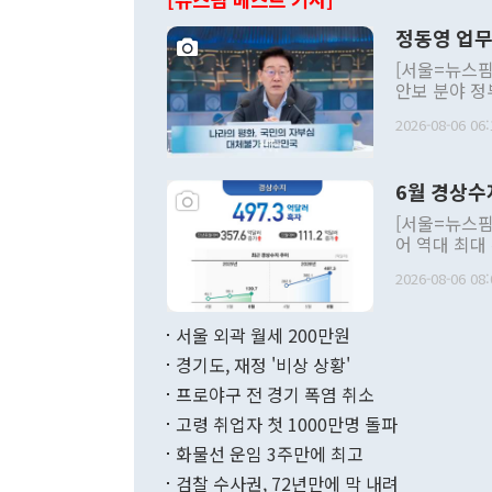
정동영 업무
[서울=뉴스핌
안보 분야 정
평화공존 발전
2026-08-06 06:
발언 중에는 
언한 것이 있
령은 공개적으
6월 경상수
주의적 희망에
관의 대북 정
[서울=뉴스핌
관 부처 장관
어 역대 최대
관의 무리한 
출 호조로 월
다. [정동영 통일부 장관이 지난달 23일 오후 서울 종로구 정부서울청사에
2026-08-06 08:
료=한국은행] 한국은행이 6일 발표한 '2026년 6월 국제수지(잠정)'에
서 취임 1주년 
면 지난 6월
부 장관 권한
1000만달러
서울 외곽 월세 200만원
발전 구상'을
이에 따라 올
적 갈등 해결
경기도, 재정 '비상 상황'
했다. 경상수
결과 혐오의 
9000만달러
프로야구 전 경기 폭염 취소
년간의 CVI
지 기준 상품
고령 취업자 첫 1000만명 돌파
무너졌다고도 
며 월간 기준
현실을 바꾸는
달러로 38.
화물선 운임 3주만에 최고
를 평화 체제
196.9% 급
검찰 수사권, 72년만에 막 내려
함께 4자 대