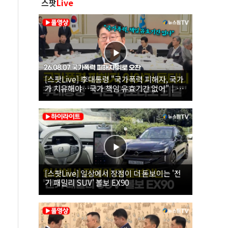
스팟
Live
[스팟Live] 李대통령 "국가폭력 피해자, 국가
가 치유해야…국가 책임 유효기간 없어"｜
26.08.07 국가폭력 피해자 위로 오찬
[스팟Live] 일상에서 장점이 더 돋보이는 '전
기 패밀리 SUV' 볼보 EX90