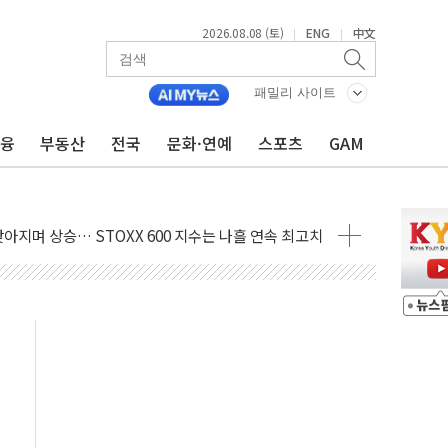
2026.08.08 (토)
ENG
中文
|
|
패밀리 사이트
금융
부동산
전국
문화·연예
스포츠
GAM
최고치
 요구
낮아지며 상승… STOXX 600 지수는 나흘 연속 최고치
세
엘·이란 위협에 맞설 자체 억지력 강화
동
톱'… 美 해상봉쇄 영향
각
체주 '활짝'