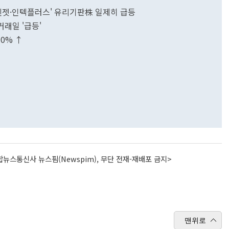
'엔젯·인텍플러스' 유리기판株 일제히 급등
거래일 '급등'
30% ↑
뉴스통신사 뉴스핌(Newspim), 무단 전재-재배포 금지>
맨위로