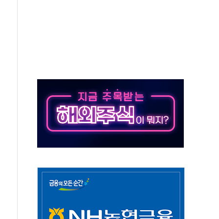
스닥 선물 1%대 상승
상 기대 후퇴
·태양광주↑ VS 트레이드데스크·웬디스↓
 끝까지 찾겠다"
중 완화 전환점"
적 공급 확대·속도전 총력"
 급등