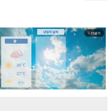
더보기
arrow_forward_ios
Mute