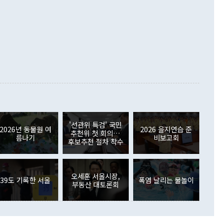
.4% 늘었으며 비IT 품목도 ▲석유제품(47.5%) ▲화공품
령은 정 장관의 구상에 대부분 제동을 걸었다. 이 대통령은 "평
▲철강제품(17.9%) ▲승용차(6.1%) 등을 중심으로 18.6% 증가
 정치적으로 악용되는 측면이 있다"며 "많이 조심하셔야 한
준 수입은 ▲원자재(30.5%) ▲자본재(35.3%) ▲소비재
다. 북한을 다른 이름으로 불러야 한다는 주장에는 "표현에 꼬
가 모두 늘었다. 서비스수지는 12억9000만달러 적자를 기록해 전
정쟁으로 휘몰아 들어가면 원래 하고자 했던 데에서 오히려 나
000만달러)보다 적자 폭이 확대됐다. 여행수지는 외국인 입국자
래될 수 있다"고 경고했다. 이 대통령은 남북 신뢰 구축을 위해
증료 인상 등에 따른 출국자 감소로 4억4000만달러 흑자를
합의를 선제적으로 복원해야 한다는 정 장관의 주장에 대해서도
지식재산권사용료수지는 전월 흑자에서 4억4000만달러 적자
대로 하는 게 과연 한반도의 평화와 안정에 플러스냐, 결론적
 본원소득수지는 배당소득을 중심으로 32억7000만달러 흑자
이 들 때도 있다"며 부정적으로 반응했다. 조현 외교부 장
월(21억7000만달러)보다 흑자 폭이 확대됐다. 배당소득수지
 사후 브리핑에서 정 장관이 언급한 '4자 회담'에 대해 "이상
이 늘어난 데다 전월 분기배당에 따른 기저효과로 배당지급이
 어떤 희망이라 하더라도 그건 아직 조율되지 않은 방법"이
6000만달러 흑자를 나타냈다. 금융계정 순자산은 6월 중 467
들께서 디스카운트해 주시면 좋겠다"고 선을 그었다. 정 장관
러 증가해 월간 기준 역대 최대 증가 폭을 기록했다. 종전 최대
아 블라디보스토크에서 열리는 '동방경제포럼(EEF)'을 언급하
월(369억9000만달러)을 넘어선 것이다. 직접투자에서는 내국
원에서 (참석을) 검토하고 있다"고 발언한 데 대해서도 조 장관
가 80억1000만달러, 외국인의 국내투자가 46억3000만달러
'선관위 특검' 국민
외교부의 몫"이라며 "아직 거기까지 진도가 나가지 않았다"고
2026년 동물원 여
2026 을지연습 준
. 증권투자에서는 외국인의 국내 주식 매도세가 이어졌다. 외
추천위 첫 회의…
름나기
비보고회
장관이 이날 소개한 대북 구상과 설명은 정부 내 조율을 거치지
주식 투자는 차익실현 매도 등의 영향으로 316억1000만달러
후보추천 절차 착수
서 문제가 있다. 특히 주적 표현 대체와 국호 사용, 9·19 군
(-310억5000만달러)에 이어 역대 최대 순매도 기록을 다시
 4자회담 추진 등은 통일부 장관이 결정할 사안이 아니어서 월
국인의 국내 채권투자는 세계국채지수(WGBI) 자금 유입에도
이 나오고 있다. 이 대통령은 정 장관의 업무보고를 듣고 난
도래 영향으로 증가 폭이 줄어든 52억9000만달러를 기록했
무보고에 발표했다고 승인난 건 아니다"라고 재차 확인했다. 정
오세훈 서울시장,
 해외 증권투자는 주식을 중심으로 35억6000만달러 증가했
39도 기록한 서울
폭염 날리는 물놀이
부동산 대토론회
통은 "정 장관의 발언 내용은 대부분 국가안전보장회의(NSC)
newspim.com
된 사안이 아닌 정 장관의 개인적 생각에 가깝다"며 "안보 관
이 정부의 공식 정책이 아닌 사안을 추진하겠다고 업무보고를
 면전에서 '국군통수권자가 나서야 한다'고 주장한 것은 심각