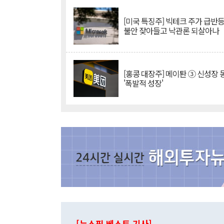
[미국 특징주] 빅테크 주가 급반등..
불안 잦아들고 낙관론 되살아나
[홍콩 대장주] 메이퇀 ③ 신성장
'폭발적 성장'
[뉴스핌 베스트 기사]