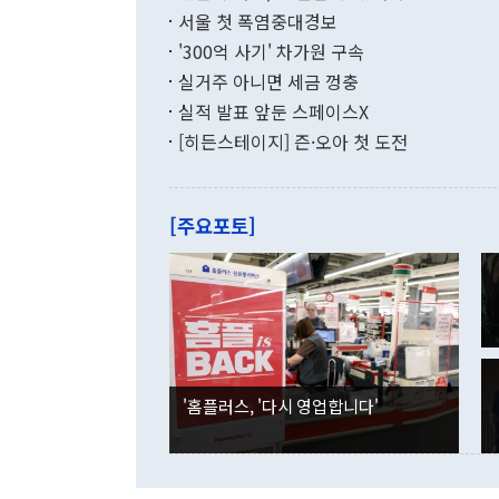
수출은 160
지만 이 대통
서울 첫 폭염중대경보
(18.6%) 
화공존 정책이
했다. 통관 기
'300억 사기' 차가원 구속
다"고 지적했
(16.4%)
투리가 잡혀 
실거주 아니면 세금 껑충
월(-10억9
쁜 상황이 초
증가와 유류할
실적 발표 앞둔 스페이스X
9·19 군사
기록했지만 
[히든스테이지] 즌·오아 첫 도전
"우리의 선의
로 전환됐다.
으로 약간의 의문
를 기록해 전
관은 업무보고
는 배당수입
주의에 근거한
줄면서 25억
[주요포토]
라며 "여러분
억1000만달
이 9월 러시
였던 올해 3
며 "정부 차
인의 해외투자
은 "그것은 
각각 증가했다
잘랐다. 정 
국인의 국내 
않았다는 점에
감소하며 전월
사합의 복원,
경신했다. 외
권이라는 지적
분기 말 만기
뒤 "여기 업
다. 내국인의
'홈플러스, '다시 영업합니다'
부의 한 소식
다. eoyn2@
를 거쳐 결정
련 부처 장관
하고 대통령의