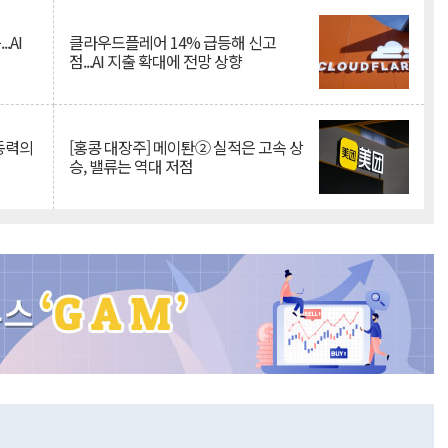
.AI
클라우드플레어 14% 급등해 신고
점...AI 지출 확대에 전망 상향
 동력의
[홍콩 대장주] 메이퇀② 실적은 고속 상
승, 밸류는 역대 저점