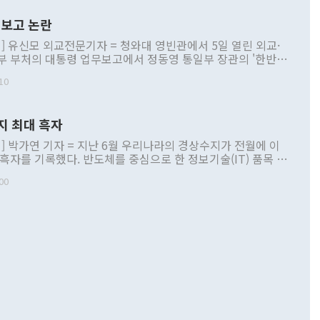
보고 논란
] 유신모 외교전문기자 = 청와대 영빈관에서 5일 열린 외교·
부 부처의 대통령 업무보고에서 정동영 통일부 장관의 '한반도
 구상'과 업무보고 발언이 논란을 빚고 있다. 이날 정 장관의
10
정부 내 조율을 거치지 않은 사안을 정책으로 추진하겠다고 공
는가 하면 사실 관계에 맞지 않은 설명도 있었다. 이재명 대통
로 신중을 기해 달라고 경고했고, 조현 외교부 장관은 '이상
지 최대 흑자
 근거한 비현실적 구상'이라는 비판을 내놨다. 그동안 정 장
책 관련 발언이 물의를 빚은 적은 여러 번 있지만 대통령과 유
] 박가연 기자 = 지난 6월 우리나라의 경상수지가 전월에 이
이 공개적으로 부정적 입장을 표명한 것은 이례적이다. 정 장
 흑자를 기록했다. 반도체를 중심으로 한 정보기술(IT) 품목 수
대북 접근법과 월권을 제어해야 한다는 목소리도 높아지고 있
간 상품수출이 처음으로 1000억달러를 넘어선 영향이다. [자
00
 따르
기자간담회를 하고 있다. [사진=통일부] 2026.07.23 ◆통일
 경상수지는 497억3000만달러 흑자로 집계됐다. 전월(386억
 넘어선 주장 정 장관은 이날 업무보고에서 '한반도 평화공존
)에 이어 두 달 연속 월간 기준 역대 최대 기록을 갈아치웠다.
 설명하면서 이재명 정부 2년차 핵심 과제로 상호 존중·평화
해 상반기 누적 경상수지 흑자는 1910억1000만달러를 기록
·핵 없는 한반도 등 3대 기본 방향을 제시했다. 정 장관은 "대
지 흑자를 견인한 것은 상품수지다. 6월 상품수지는 478억
언어는 멈춰야 한다"면서 주적 용어 대체를 주장했다. 지난 25
 흑자를 기록하며 전월에 이어 역대 최대를 다시 썼다. 국제수
D(완전하고 검증가능하며 되돌릴 수 없는 비핵화) 구도는 이미
수출은 1123억7000만달러로 전년 동월 대비 84.5% 증가하
했다. 또 "현 시점에서 흘러간 선(先)비핵화만 되뇌는 것은
 처음으로 1000억달러를 넘어섰다. 상품수입은 644억8000만
 데 힘이 되지 않는다"고 주장했다. 정 장관은 또 "정전 체제
6% 늘었다. 통관 기준으로는 반도체 수출이 전년 동월 대비
로 바꾸는 논의에 착수하겠다"면서 "북·미 정상회담 견인과
증했고 컴퓨터·주변기기(SSD)는 282.7% 증가했다. IT 품목
화의 동력을 확보하기 위해 최선을 다할 것"이라고 말했다. 하