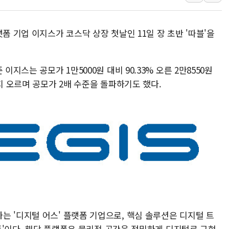
뉴욕증시 프리뷰, 美 고용 쇼크에 금리 인상 우려 후퇴…나
[종합] 美 7월 고용 2만3000명 감소 '쇼크'…9월 금리 인
폼 기업 이지스가 코스닥 상장 첫날인 11일 장 초반 '따블'을
[사진] 이슬람 수니파 3개국, 공동방위협정 체결
뉴욕증시 개장 전 특징주...아틀라시안·클라우드플레어
이지스는 공모가 1만5000원 대비 90.33% 오른 2만8550원
보훈부, 미 DPAA와 MOU… "6·25 미군 실종자 7359명
지 오르며 공모가 2배 수준을 돌파하기도 했다.
트럼프 "금리 내려야"…파월 때와 달리 워시엔 톤 낮춰
특정 정치인 측근 포항시 정책특보 내정설...포항시 '시끌'
李 "해남 태양광, 대한민국 다음 100년 밑거름…수도권 집
李 대통령, '6시간 마라톤 부동산 2차 회의' 주재… "전폭
트럼프, 中 겨냥 폴리실리콘 관세 15% 부과…美 태양광주
는 '디지털 어스' 플랫폼 기업으로, 핵심 솔루션은 디지털 트
랫폼'이다. 해당 플랫폼은 물리적 공간을 정밀하게 디지털로 구현