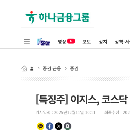
영상
포토
정치
정책·서
홈
증권·금융
증권
[특징주] 이지스, 코스닥 
기사입력 :
2025년12월11일 10:11
최종수정 :
20