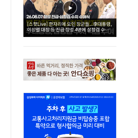
[스팟Live] 한자리에 모인 장군들...李대통령,
이상렬 대장 등 진급 장성 4명에 삼정검 수치
직접 수여｜26.08.07 장성 진급·삼정검 수치
수여식