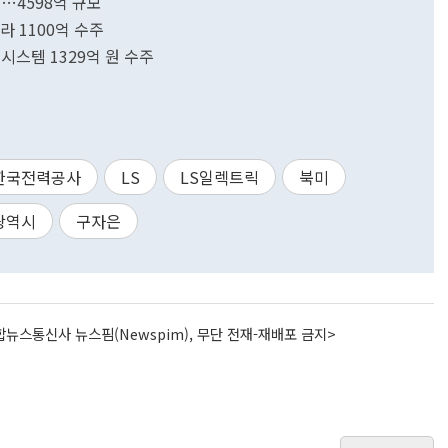
…4598억 규모
라 1100억 수주
시스템 1329억 원 수주
한국전력공사
LS
LS일렉트릭
북미
광역시
구자은
뉴스통신사 뉴스핌(Newspim), 무단 전재-재배포 금지>