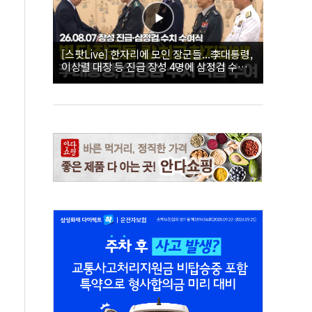
[스팟Live] 한자리에 모인 장군들...李대통령,
이상렬 대장 등 진급 장성 4명에 삼정검 수치
직접 수여｜26.08.07 장성 진급·삼정검 수치
수여식