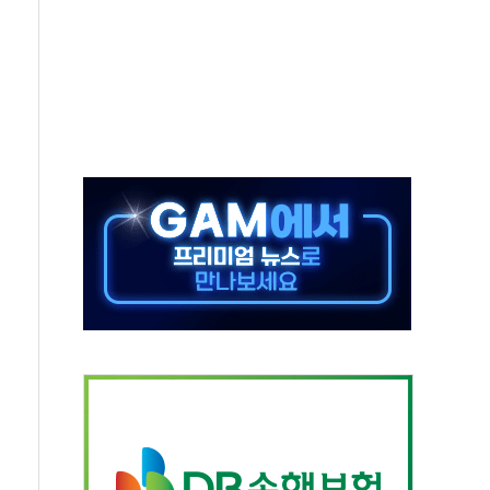
11' 캐나다 IND 신청
 군 장병 금융교육·전역 지원 협약
보험' 6개월 배타적사용권 획득
 상폐 위기…관리종목 우려 지정예고 총 63개
경쟁률… 실수요자 관심
 26일 출시, 유저의 캐릭터가 AI로 플레이한다