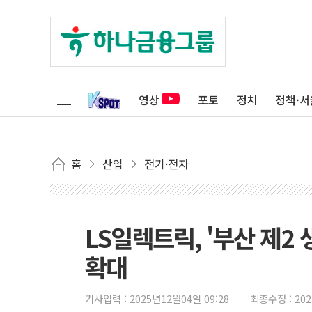
영상
포토
정치
정책·서
홈
산업
전기·전자
LS일렉트릭, '부산 제2
확대
기사입력 :
2025년12월04일 09:28
최종수정 :
20