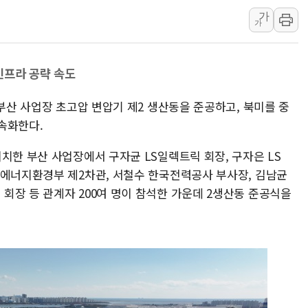
가
보로노이, 폐암 치료제 'VRN
가
푸본현대생명, 육군 3군단과
교보생명, '교보K-맞춤건강
인프라 공략 속도
벼랑 끝 선 '동전주' 무더기
1순위보다 낮은 특별공급 
 부산 사업장 초고압 변압기 제2 생산동을 준공하고, 북미를 중
컴투스 '제우스: 오만의 신'
속화한다.
치한 부산 사업장에서 구자균 LS일렉트릭 회장, 구자은 LS
후에너지환경부 제2차관, 서철수 한국전력공사 부사장, 김남균
회장 등 관계자 200여 명이 참석한 가운데 2생산동 준공식을