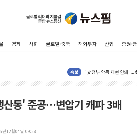
42.5도 역대급 폭염…동물
경찰, 9월부터 '가족 사건'
포스코홀딩스, 포스코인터·D
울
경제
사회
글로벌·중국
해외투자
산업
증권·
태국 학교서 중학생 총기 난사
40.2도 찍은 서울 등 폭염
"文정부 악몽 재현 안돼"..
신세계사이먼 '대구 프리미엄 
속보
李대통령, 호우 피해 경북 
'변기 수리' 집주인에게 흉기
워트, 상반기 영업이익 30
 생산동' 준공…변압기 캐파 3배
프롬바이오, 10일 거래 재
NH농협생명, 농작업 중 온
아바코, 2분기 매출 120억원
25년12월04일 09:28
랩지노믹스 "디엑솜과 美 암