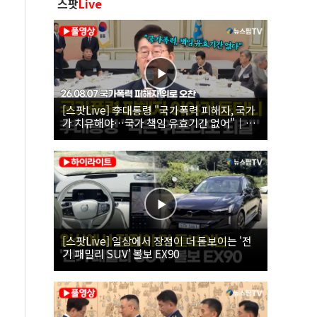
스팟
Live
[스팟Live] 李대통령 "국가폭력 피해자, 국가
가 치유해야…국가 책임 유효기간 없어"｜
26.08.07 국가폭력 피해자 위로 오찬
[스팟Live] 일상에서 장점이 더 돋보이는 '전
기 패밀리 SUV' 볼보 EX90