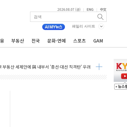
2026.08.07 (금)
ENG
中文
|
|
들도 특별식으로 여름나기 [뉴스핌 줌인]
 못 맡는다…상피제 실시
패밀리 사이트
X 지분 일부 매각
금융
부동산
전국
문화·연예
스포츠
GAM
...최소 7명 사망
중대경보 해제…누적 온열질환자 2872명
.李 부동산 세제안에 與 내부서 '총선·대선 직격탄' 우려
아울렛' 건립 '본궤도'
안동·의성 특별재난지역 선포
 휘두른 30대 세입자…경찰, 현행범 체포
억원
개…"재무구조 개편"
열질환 보장…폭염기 신속 보상 강화
 진단 분야 독점 라이선스 계약"