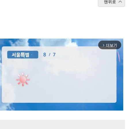
맨위로
더보기
arrow_forward_ios