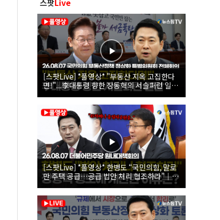
스팟
Live
[스팟Live] *풀영상* "부동산 지옥 고집한다
면!"...李대통령 향한 장동혁의 서슬퍼런 일갈
| 26.08.07 국민의힘 부동산정책 정상화 특별
위원회 전체회의
[스팟Live] *풀영상* 한병도 “국민의힘, 말로
만 주택 공급…공급 법안 처리 협조하라”｜
26.08.07 더불어민주당 원내대책회의