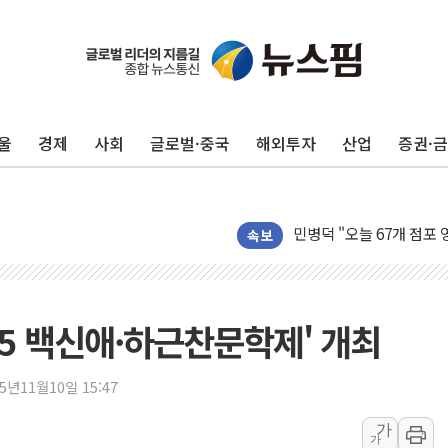
울
경제
사회
글로벌·중국
해외투자
산업
증권·
우리은행, 고창해상풍력에 
NH농협은행, 모두투어 
민병덕 "오늘 67개 점포
하나금융이 쏘아 올린 CI
속보
종합특검, '尹 관저 이전 
코스피·코스닥 오전 동반
'입추'인데 연일 찜통더
25 백신애·하근찬문학제' 개최
"최대 2시간 앞서 침수 
유니슨 "국내생산세액공제
25년11월10일 15:47
창호 교체하다 난간 무너
가
가
장동혁 "규제와 대출 풀