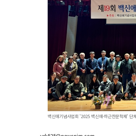
백신애기념사업회 '2025 백신애·하근찬문학제' 단체사진.
yrk525@newspim.com