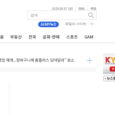
2026.08.07 (금)
ENG
中文
|
|
패밀리 사이트
금융
부동산
전국
문화·연예
스포츠
GAM
4000억 금융 지원
제휴 여행적금 완판
 영업 재개...장바구니에 홈플러스 담아달라" 호소
FO, 금융지주 포용금융 조직개편 신호탄
감사 무마' 유병호 구속 기소
 하락…내린 종목이 두 배 넘어
위…김성환 기후부 장관 "예측범위 벗어나도 즉시대응"
예측"…건설연, AI 위험기상 기술 개발
·인증제도 개선 수혜 기대"
져…대전서 50대 일용직 추락 사망
고 재개발·재건축 촉진하는 것이 부동산 정상화"