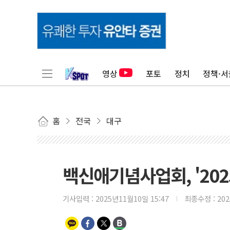
영상
포토
정치
정책·서
홈
전국
대구
백신애기념사업회, '20
기사입력 :
2025년11월10일 15:47
최종수정 :
20