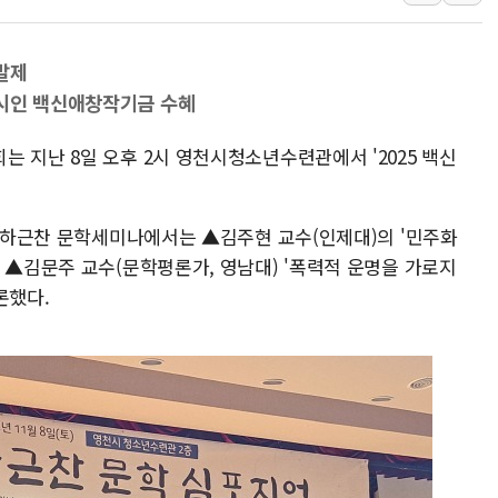
[속보] 종합특검, '尹 관
AI에 승부 건 네이버…내
발제
日, 4~6월 105조원 환시 
 시인 백신애창작기금 수혜
오렌지플래닛 창업재단, 
 지난 8일 오후 2시 영천시청소년수련관에서 '2025 백신
경찰, '300억대 사기 혐
장동혁 "집값 올려놓고 
[속보] '해병 순직 책임'
부 하근찬 문학세미나에서는 ▲김주현 교수(인제대)의 '민주화
부동산정책 정상화 특별
 ▲김문주 교수(문학평론가, 영남대) '폭력적 운명을 가로지
론했다.
경찰, '강북구 오피스텔 살