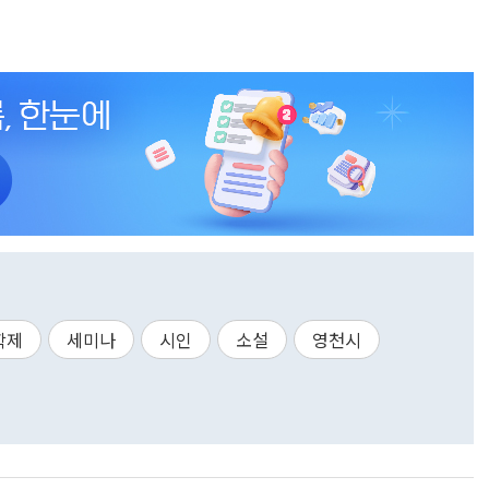
학제
세미나
시인
소설
영천시