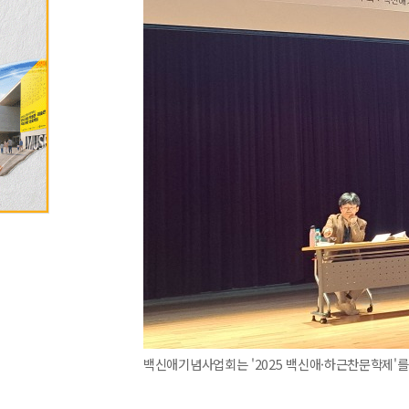
백신애기념사업회는 '2025 백신애·하근찬문학제'를 개최했