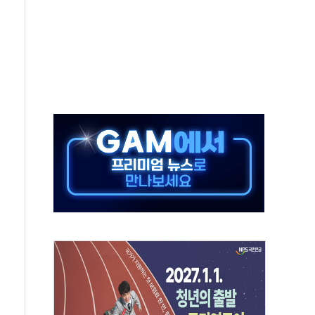
저 이전 감사 무마' 유병호 감사위원 구속 기소
년 AI 팩토리 매출 본격화
개입...4월 말 '56조원' 사상 최대
스타트업 지원 프로그램 성료
의' 차가원 대표 구속 송치
국민만 잡아"
 임성근 전 사단장 항소심도 징역 3년 선고
위원회 전체회의서 발언하는 장동혁 대표
인' 50대 남성 구속 송치