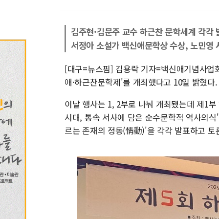
김주현·김문주 교수 하근찬 문학세계 각각 
서정아 소설가 백신애문학상 수상, 노민영
[대구=뉴스핌] 김용락 기자=백신애기념사업회는
애·하근찬문학제'를 개최했다고 10일 밝혔다.
이날 행사는 1, 2부로 나눠 개최됐는데 제1
시대, 통속 서사에 담은 순수문학적 역사의식'
르는 존재의 정동(情動)'을 각각 발표하고 토