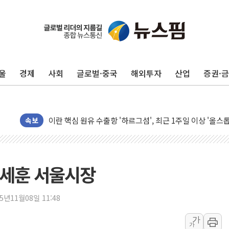
유럽증시, 美 고용 예상 밖 부진에 연준 금리 인상 가능성 
미 연준 매파 기세 꺾이나…고용 감소에 9월 동결 전망 우
[종합] 이슬람 수니파 3국, '공동방위협정' 체결… 이스라
울
경제
사회
글로벌·중국
해외투자
산업
증권·
트럼프, 백신·자폐증 행정명령 검토…"이르면 다음 주"
美 항소법원, 백악관 무도회장 공사 중단 명령…트럼프 제
이란 핵심 원유 수출항 '하르그섬', 최근 1주일 이상 '올스
속보
美 고용 쇼크에 엔화 장중 급등…시장은 "또 개입했나" 촉
[AI MY 뉴스] 뉴욕 반도체주 프리뷰...美 고용 쇼크에 반도
뉴욕증시 프리뷰, 美 고용 쇼크에 금리 인상 우려 후퇴…나
오세훈 서울시장
[종합] 美 7월 고용 2만3000명 감소 '쇼크'…9월 금리 인
[사진] 이슬람 수니파 3개국, 공동방위협정 체결
25년11월08일 11:48
뉴욕증시 개장 전 특징주...아틀라시안·클라우드플레어
보훈부, 미 DPAA와 MOU… "6·25 미군 실종자 7359명
가
가