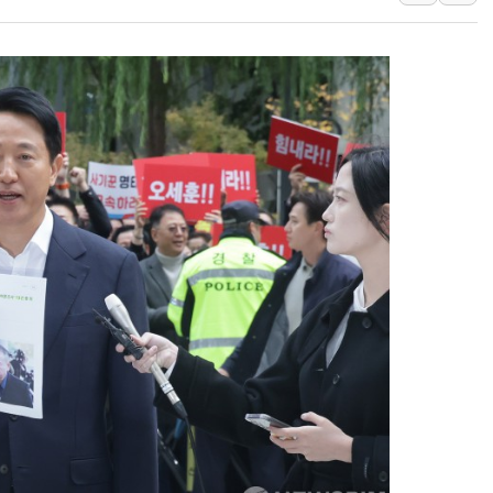
트럼프 "금리 내려야"…파월 때와 달리 워시엔 톤 낮춰
특정 정치인 측근 포항시 정책특보 내정설...포항시 '시끌'
李 "해남 태양광, 대한민국 다음 100년 밑거름…수도권 집
李 대통령, '6시간 마라톤 부동산 2차 회의' 주재… "전폭
트럼프, 中 겨냥 폴리실리콘 관세 15% 부과…美 태양광주
[사진] 빈살만과 에르도안의 만남
이란와이어 "이란 최고지도자 위독…곧 사망해도 놀랍지 