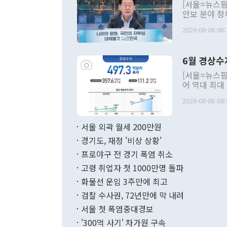
[서울=뉴스핌
안보 분야 정
평화공존 발전
2026-08-06 06:
발언 중에는 
언한 것이 있
령은 공개적으
6월 경상수
주의적 희망에
관의 대북 정
[서울=뉴스핌
관 부처 장관
어 역대 최대
관의 무리한 
출 호조로 월
다. [정동영 통일부 장관이 지난달 23일 오후 서울 종로구 정부서울청사에
2026-08-06 08:
료=한국은행] 한국은행이 6일 발표한 '2026년 6월 국제수지(잠정)'에
서 취임 1주년 
면 지난 6월
부 장관 권한
1000만달러
서울 외곽 월세 200만원
발전 구상'을
이에 따라 올
적 갈등 해결
경기도, 재정 '비상 상황'
했다. 경상수
결과 혐오의 
9000만달러
프로야구 전 경기 폭염 취소
년간의 CVI
지 기준 상품
고령 취업자 첫 1000만명 돌파
무너졌다고도 
며 월간 기준
현실을 바꾸는
달러로 38.
화물선 운임 3주만에 최고
를 평화 체제
196.9% 급
검찰 수사권, 72년만에 막 내려
함께 4자 대
수출은 160
지만 이 대통
서울 첫 폭염중대경보
(18.6%) 
화공존 정책이
했다. 통관 기
'300억 사기' 차가원 구속
다"고 지적했