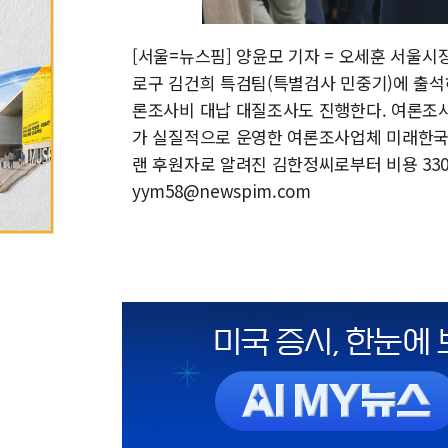
[서울=뉴스핌] 양윤모 기자 = 오세훈 서울시
로구 김건희 특검팀(특별검사 민중기)에 출석
론조사비 대납 대질조사도 진행한다. 여론조사비
가 실질적으로 운영한 여론조사업체 미래한국연
랜 후원자로 알려진 김한정씨로부터 비용 3300만
yym58@newspim.com