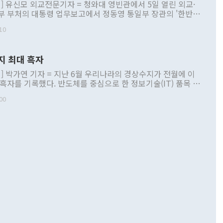
] 유신모 외교전문기자 = 청와대 영빈관에서 5일 열린 외교·
부 부처의 대통령 업무보고에서 정동영 통일부 장관의 '한반도
 구상'과 업무보고 발언이 논란을 빚고 있다. 이날 정 장관의
10
정부 내 조율을 거치지 않은 사안을 정책으로 추진하겠다고 공
는가 하면 사실 관계에 맞지 않은 설명도 있었다. 이재명 대통
로 신중을 기해 달라고 경고했고, 조현 외교부 장관은 '이상
지 최대 흑자
 근거한 비현실적 구상'이라는 비판을 내놨다. 그동안 정 장
책 관련 발언이 물의를 빚은 적은 여러 번 있지만 대통령과 유
] 박가연 기자 = 지난 6월 우리나라의 경상수지가 전월에 이
이 공개적으로 부정적 입장을 표명한 것은 이례적이다. 정 장
 흑자를 기록했다. 반도체를 중심으로 한 정보기술(IT) 품목 수
대북 접근법과 월권을 제어해야 한다는 목소리도 높아지고 있
간 상품수출이 처음으로 1000억달러를 넘어선 영향이다. [자
00
 따르
기자간담회를 하고 있다. [사진=통일부] 2026.07.23 ◆통일
 경상수지는 497억3000만달러 흑자로 집계됐다. 전월(386억
 넘어선 주장 정 장관은 이날 업무보고에서 '한반도 평화공존
)에 이어 두 달 연속 월간 기준 역대 최대 기록을 갈아치웠다.
 설명하면서 이재명 정부 2년차 핵심 과제로 상호 존중·평화
해 상반기 누적 경상수지 흑자는 1910억1000만달러를 기록
·핵 없는 한반도 등 3대 기본 방향을 제시했다. 정 장관은 "대
지 흑자를 견인한 것은 상품수지다. 6월 상품수지는 478억
언어는 멈춰야 한다"면서 주적 용어 대체를 주장했다. 지난 25
 흑자를 기록하며 전월에 이어 역대 최대를 다시 썼다. 국제수
D(완전하고 검증가능하며 되돌릴 수 없는 비핵화) 구도는 이미
수출은 1123억7000만달러로 전년 동월 대비 84.5% 증가하
했다. 또 "현 시점에서 흘러간 선(先)비핵화만 되뇌는 것은
 처음으로 1000억달러를 넘어섰다. 상품수입은 644억8000만
 데 힘이 되지 않는다"고 주장했다. 정 장관은 또 "정전 체제
6% 늘었다. 통관 기준으로는 반도체 수출이 전년 동월 대비
로 바꾸는 논의에 착수하겠다"면서 "북·미 정상회담 견인과
증했고 컴퓨터·주변기기(SSD)는 282.7% 증가했다. IT 품목
화의 동력을 확보하기 위해 최선을 다할 것"이라고 말했다. 하
.4% 늘었으며 비IT 품목도 ▲석유제품(47.5%) ▲화공품
령은 정 장관의 구상에 대부분 제동을 걸었다. 이 대통령은 "평
▲철강제품(17.9%) ▲승용차(6.1%) 등을 중심으로 18.6% 증가
 정치적으로 악용되는 측면이 있다"며 "많이 조심하셔야 한
준 수입은 ▲원자재(30.5%) ▲자본재(35.3%) ▲소비재
다. 북한을 다른 이름으로 불러야 한다는 주장에는 "표현에 꼬