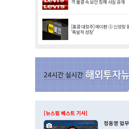
격 물결 속 보안 침해 사실 공개
[홍콩 대장주] 메이퇀 ③ 신성장
'폭발적 성장'
[뉴스핌 베스트 기사]
정동영 업무