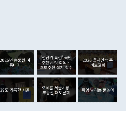
가 모두 늘었다. 서비스수지는 12억9000만달러 적자를 기록해 전
정쟁으로 휘몰아 들어가면 원래 하고자 했던 데에서 오히려 나
000만달러)보다 적자 폭이 확대됐다. 여행수지는 외국인 입국자
래될 수 있다"고 경고했다. 이 대통령은 남북 신뢰 구축을 위해
증료 인상 등에 따른 출국자 감소로 4억4000만달러 흑자를
합의를 선제적으로 복원해야 한다는 정 장관의 주장에 대해서도
지식재산권사용료수지는 전월 흑자에서 4억4000만달러 적자
대로 하는 게 과연 한반도의 평화와 안정에 플러스냐, 결론적
 본원소득수지는 배당소득을 중심으로 32억7000만달러 흑자
이 들 때도 있다"며 부정적으로 반응했다. 조현 외교부 장
월(21억7000만달러)보다 흑자 폭이 확대됐다. 배당소득수지
 사후 브리핑에서 정 장관이 언급한 '4자 회담'에 대해 "이상
이 늘어난 데다 전월 분기배당에 따른 기저효과로 배당지급이
 어떤 희망이라 하더라도 그건 아직 조율되지 않은 방법"이
6000만달러 흑자를 나타냈다. 금융계정 순자산은 6월 중 467
들께서 디스카운트해 주시면 좋겠다"고 선을 그었다. 정 장관
러 증가해 월간 기준 역대 최대 증가 폭을 기록했다. 종전 최대
아 블라디보스토크에서 열리는 '동방경제포럼(EEF)'을 언급하
월(369억9000만달러)을 넘어선 것이다. 직접투자에서는 내국
원에서 (참석을) 검토하고 있다"고 발언한 데 대해서도 조 장관
가 80억1000만달러, 외국인의 국내투자가 46억3000만달러
'선관위 특검' 국민
외교부의 몫"이라며 "아직 거기까지 진도가 나가지 않았다"고
2026년 동물원 여
2026 을지연습 준
. 증권투자에서는 외국인의 국내 주식 매도세가 이어졌다. 외
추천위 첫 회의…
름나기
비보고회
장관이 이날 소개한 대북 구상과 설명은 정부 내 조율을 거치지
주식 투자는 차익실현 매도 등의 영향으로 316억1000만달러
후보추천 절차 착수
서 문제가 있다. 특히 주적 표현 대체와 국호 사용, 9·19 군
(-310억5000만달러)에 이어 역대 최대 순매도 기록을 다시
 4자회담 추진 등은 통일부 장관이 결정할 사안이 아니어서 월
국인의 국내 채권투자는 세계국채지수(WGBI) 자금 유입에도
이 나오고 있다. 이 대통령은 정 장관의 업무보고를 듣고 난
도래 영향으로 증가 폭이 줄어든 52억9000만달러를 기록했
무보고에 발표했다고 승인난 건 아니다"라고 재차 확인했다. 정
오세훈 서울시장,
 해외 증권투자는 주식을 중심으로 35억6000만달러 증가했
39도 기록한 서울
폭염 날리는 물놀이
부동산 대토론회
통은 "정 장관의 발언 내용은 대부분 국가안전보장회의(NSC)
newspim.com
된 사안이 아닌 정 장관의 개인적 생각에 가깝다"며 "안보 관
이 정부의 공식 정책이 아닌 사안을 추진하겠다고 업무보고를
 면전에서 '국군통수권자가 나서야 한다'고 주장한 것은 심각
 5일 청와대 영빈관에서 열린 통일
 외교 안보 부처 업무보고에서 발언하고 있다. [사진=청와대]