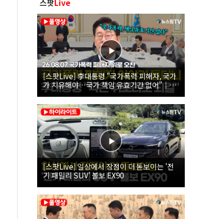
스팟
Live
[스팟Live] 李대통령 "국가폭력 피해자, 국가
가 치유해야…국가 책임 유효기간 없어"｜
26.08.07 국가폭력 피해자 위로 오찬
[스팟Live] 일상에서 장점이 더 돋보이는 '전
기 패밀리 SUV' 볼보 EX90