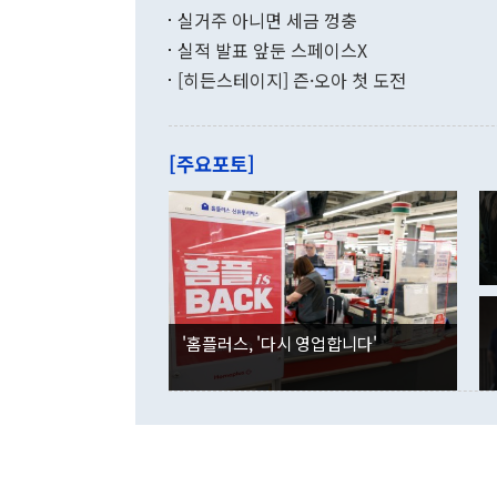
(16.4%)
투리가 잡혀 
실거주 아니면 세금 껑충
월(-10억9
쁜 상황이 초
증가와 유류할
실적 발표 앞둔 스페이스X
9·19 군사
기록했지만 
[히든스테이지] 즌·오아 첫 도전
"우리의 선의
로 전환됐다.
으로 약간의 의문
를 기록해 전
관은 업무보고
는 배당수입
주의에 근거한
줄면서 25억
[주요포토]
라며 "여러분
억1000만달
이 9월 러시
였던 올해 3
며 "정부 차
인의 해외투자
은 "그것은 
각각 증가했다
잘랐다. 정 
국인의 국내 
않았다는 점에
감소하며 전월
사합의 복원,
경신했다. 외
권이라는 지적
분기 말 만기
뒤 "여기 업
다. 내국인의
'홈플러스, '다시 영업합니다'
부의 한 소식
다. eoyn2@
를 거쳐 결정
련 부처 장관
하고 대통령의
한 문제"라고 지적했다. 이재명 대통령이
외교 국방 등
2026.08.05 ◆시대착오적 접근, 대북 인식 오류 더욱 문제인 것은 정 장관