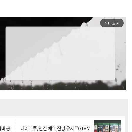
더보기
arrow_forward_ios
Mute
이버 공
테이크투, 연간 예약 전망 유지 "'GTA VI