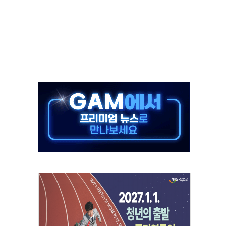
중 완화 전환점"
적 공급 확대·속도전 총력"
 급등
않아"