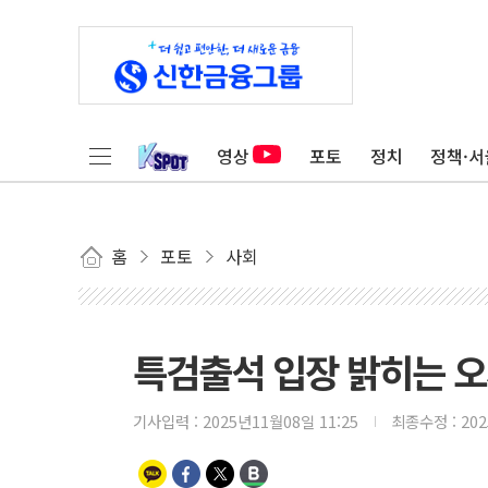
영상
포토
정치
정책·서
홈
포토
사회
특검출석 입장 밝히는 
기사입력 :
2025년11월08일 11:25
최종수정 :
20