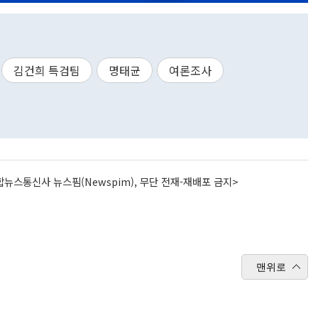
김건희 특검팀
명태균
여론조사
뉴스통신사 뉴스핌(Newspim), 무단 전재-재배포 금지>
맨위로