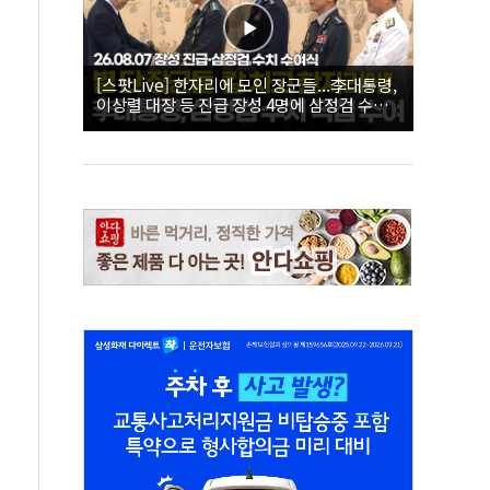
[스팟Live] 한자리에 모인 장군들...李대통령,
이상렬 대장 등 진급 장성 4명에 삼정검 수치
직접 수여｜26.08.07 장성 진급·삼정검 수치
수여식