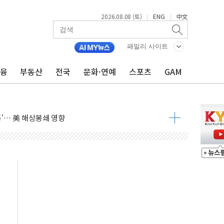
2026.08.08 (토)
ENG
中文
|
|
낮아지며 상승… STOXX 600 지수는 나흘 연속 최고치
세
패밀리 사이트
엘·이란 위협에 맞설 자체 억지력 강화
금융
부동산
전국
문화·연예
스포츠
GAM
동
톱'… 美 해상봉쇄 영향
각
체주 '활짝'
스닥 선물 1%대 상승
상 기대 후퇴
·태양광주↑ VS 트레이드데스크·웬디스↓
 끝까지 찾겠다"