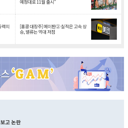
예정대로 11월 출시"
 동력의
[홍콩 대장주] 메이퇀② 실적은 고속 상
승, 밸류는 역대 저점
보고 논란