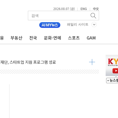
2026.08.07 (금)
ENG
中文
|
|
 무너져…대전서 50대 일용직 추락 사망
출 풀고 재개발·재건축 촉진하는 것이 부동산 정상화"
패밀리 사이트
'尹 관저 이전 감사 무마' 유병호 감사위원 구속 기소
금융
부동산
전국
문화·연예
스포츠
GAM
이버…내년 AI 팩토리 매출 본격화
원 환시 개입...4월 말 '56조원' 사상 최대
재단, 스타트업 지원 프로그램 성료
사기 혐의' 차가원 대표 구속 송치
 책임' 임성근 전 사단장 항소심도 징역 3년 선고
스텔 살인' 50대 남성 구속 송치
혹한 여름"…구윤철, 쪽방촌 폭염 대응상황 점검
육박 7년 새 7배 늘었다...폭염 대책비는 8.6배 증가
유럽 패싱… '유로화 팔아 엔화 부양' 사후 통보만
…'닥터 코퍼'가 말하는 경기 신호가 달라졌다