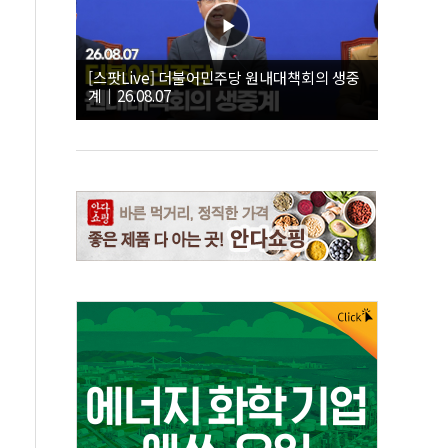
[스팟Live] 더불어민주당 원내대책회의 생중
계｜26.08.07