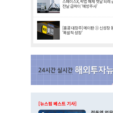
스페이스X, 락업 해제 첫날 되레 급
전날 급락이 '예방주사'
[홍콩 대장주] 메이퇀 ③ 신성장
'폭발적 성장'
[뉴스핌 베스트 기사]
정동영 업무