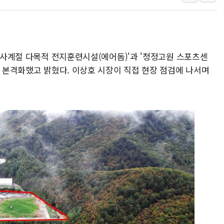
에어프레미아, 호치민
티엠씨, 220억원 
[특징주] 2차전지
디티앤씨알오, 고려
 '사계절 다목적 전지훈련시설(에어돔)'과 '청정고원 스포츠센
中企 졸업해도 세제혜
을 본격화했고 밝혔다. 이상호 시장이 직접 현장 점검에 나서며
[특징주] 엘앤에프,
[글로벌 마켓 리포트