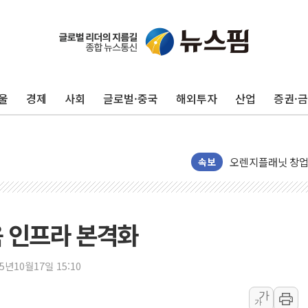
창호 교체하다 난간
장동혁 "규제와 대
[속보] 종합특검, 
울
경제
사회
글로벌·중국
해외투자
산업
증권·
AI에 승부 건 네
日, 4~6월 105조
오렌지플래닛 창업
속보
경찰, '300억대 
[속보] '해병 순직
경찰, '강북구 오피
육 인프라 본격화
"취약계층에 더 가
전국 그늘막 4만개 
25년10월17일 15:10
美·日 환율공조에 
구리값 사상 최고치
가
가