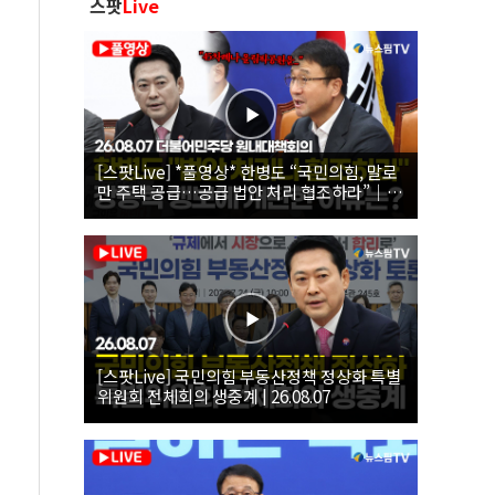
스팟
Live
[스팟Live] *풀영상* 한병도 “국민의힘, 말로
만 주택 공급…공급 법안 처리 협조하라”｜
26.08.07 더불어민주당 원내대책회의
[스팟Live] 국민의힘 부동산정책 정상화 특별
위원회 전체회의 생중계 | 26.08.07