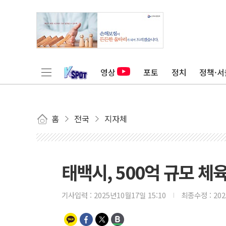
영상
포토
정치
정책·서
홈
전국
지자체
태백시, 500억 규모 체
기사입력 :
2025년10월17일 15:10
최종수정 :
20