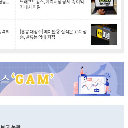
등...
드래프트킹스, 예측시장 공세 속 이익
기대치 미달
 동력의
[홍콩 대장주] 메이퇀② 실적은 고속 상
승, 밸류는 역대 저점
보고 논란