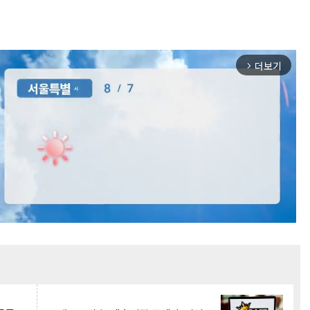
더보기
arrow_forward_ios
Mute