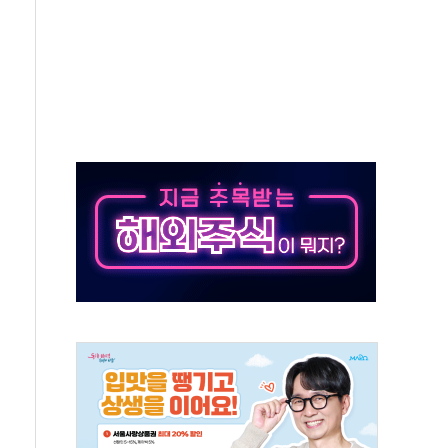
 노선 재개...3년 2개월 만
규모 美 전력 케이블 수주
주 동반 강세…배터리3사 일제히 상승
대 구로병원과 AI 정밀의료 협력
택 3년 더...중기부, '피터팬 증후군' 완화 나선다
 흑자 전환·LFP 공급 본격화에 15%대 급등
 8월 7일]