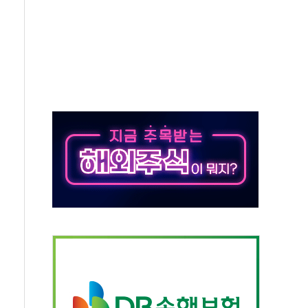
중 완화 전환점"
적 공급 확대·속도전 총력"
 급등
않아"