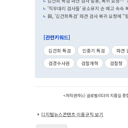
김건희 특검 파견 검사 일동, 복귀 요청…
'직무대리 검사들' 공소유지 손 떼고 속속 복
與, '김건희특검' 파견 검사 복귀 요청에 
[관련키워드]
김건희 특검
민중기 특검
파견 
검경수사권
검찰개혁
검찰청
<저작권자(c) 글로벌리더의 지름길 종합
디지털뉴스콘텐츠 이용규칙 보기