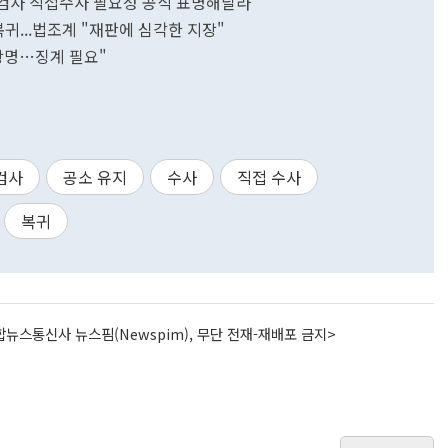
"검사 직접수사 필요성 공식 표명해달라"
귀...법조계 "재판에 심각한 지장"
"항명…징계 필요"
검사
공소 유지
수사
직접 수사
복귀
뉴스통신사 뉴스핌(Newspim), 무단 전재-재배포 금지>