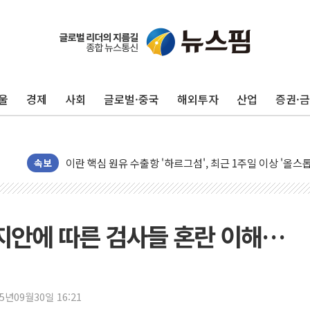
유럽증시, 美 고용 예상 밖 부진에 연준 금리 인상 가능성 
미 연준 매파 기세 꺾이나…고용 감소에 9월 동결 전망 우
[종합] 이슬람 수니파 3국, '공동방위협정' 체결… 이스라
울
경제
사회
글로벌·중국
해외투자
산업
증권·
트럼프, 백신·자폐증 행정명령 검토…"이르면 다음 주"
美 항소법원, 백악관 무도회장 공사 중단 명령…트럼프 제
이란 핵심 원유 수출항 '하르그섬', 최근 1주일 이상 '올스
美 고용 쇼크에 엔화 장중 급등…시장은 "또 개입했나" 촉
속보
[AI MY 뉴스] 뉴욕 반도체주 프리뷰...美 고용 쇼크에 반도
뉴욕증시 프리뷰, 美 고용 쇼크에 금리 인상 우려 후퇴…나
[종합] 美 7월 고용 2만3000명 감소 '쇼크'…9월 금리 인
지안에 따른 검사들 혼란 이해…
[사진] 이슬람 수니파 3개국, 공동방위협정 체결
뉴욕증시 개장 전 특징주...아틀라시안·클라우드플레어
보훈부, 미 DPAA와 MOU… "6·25 미군 실종자 7359명
25년09월30일 16:21
트럼프 "금리 내려야"…파월 때와 달리 워시엔 톤 낮춰