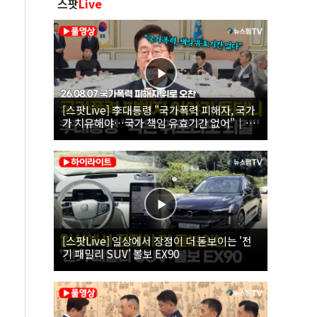
스팟
Live
[스팟Live] 李대통령 "국가폭력 피해자, 국가
가 치유해야…국가 책임 유효기간 없어"｜
26.08.07 국가폭력 피해자 위로 오찬
[스팟Live] 일상에서 장점이 더 돋보이는 '전
기 패밀리 SUV' 볼보 EX90