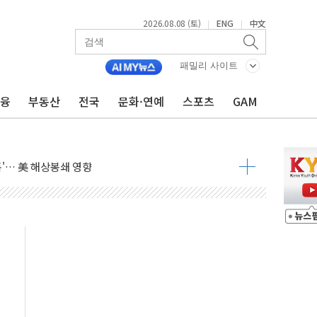
2026.08.08 (토)
ENG
中文
|
|
낮아지며 상승… STOXX 600 지수는 나흘 연속 최고치
세
패밀리 사이트
엘·이란 위협에 맞설 자체 억지력 강화
금융
부동산
전국
문화·연예
스포츠
GAM
동
톱'… 美 해상봉쇄 영향
각
체주 '활짝'
스닥 선물 1%대 상승
상 기대 후퇴
·태양광주↑ VS 트레이드데스크·웬디스↓
 끝까지 찾겠다"