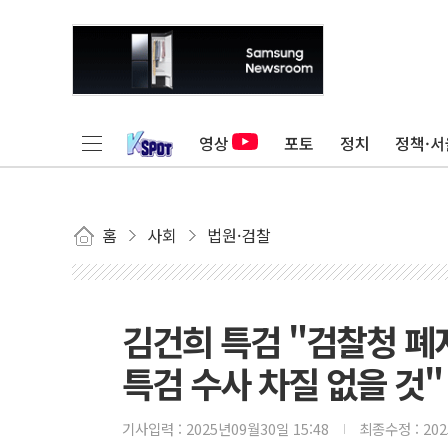
영상
포토
정치
정책·서
홈
사회
법원·검찰
김건희 특검 "검찰청 폐
특검 수사 차질 없을 것"
기사입력 :
2025년09월30일 15:48
최종수정 :
20