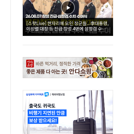
[스팟Live] 한자리에 모인 장군들...李대통령,
이상렬 대장 등 진급 장성 4명에 삼정검 수치
직접 수여｜26.08.07 장성 진급·삼정검 수치
수여식