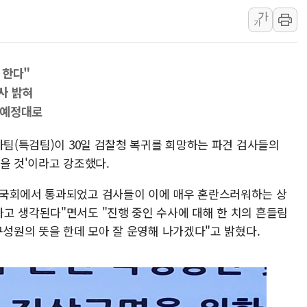
가
특정 정치인 측근 포항시 정책특보 내정설...포항시 '시끌'
가
李 "해남 태양광, 대한민국 다음 100년 밑거름…수도권 집
李 대통령, '6시간 마라톤 부동산 2차 회의' 주재… "전폭
 한다"
트럼프, 中 겨냥 폴리실리콘 관세 15% 부과…美 태양광주
의사 밝혀
[사진] 빈살만과 에르도안의 만남
사 예정대로
이란와이어 "이란 최고지도자 위독…곧 사망해도 놀랍지 
사팀(특검팀)이 30일 검찰청 복귀를 희망하는 파견 검사들의
을 것'이라고 강조했다.
 국회에서 통과되었고 검사들이 이에 매우 혼란스러워하는 상
고 생각된다"면서도 "진행 중인 수사에 대해 한 치의 흔들림
구성원의 뜻을 한데 모아 잘 운영해 나가겠다"고 밝혔다.