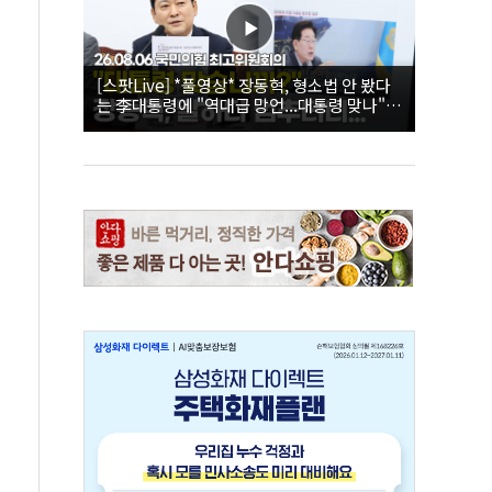
[스팟Live] *풀영상* 장동혁, 형소법 안 봤다
는 李대통령에 "역대급 망언...대통령 맞나"｜
26.08.06 국민의힘 최고위원회의