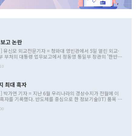
보고 논란
] 유신모 외교전문기자 = 청와대 영빈관에서 5일 열린 외교·
부 부처의 대통령 업무보고에서 정동영 통일부 장관의 '한반도
 구상'과 업무보고 발언이 논란을 빚고 있다. 이날 정 장관의
10
정부 내 조율을 거치지 않은 사안을 정책으로 추진하겠다고 공
는가 하면 사실 관계에 맞지 않은 설명도 있었다. 이재명 대통
로 신중을 기해 달라고 경고했고, 조현 외교부 장관은 '이상
지 최대 흑자
 근거한 비현실적 구상'이라는 비판을 내놨다. 그동안 정 장
책 관련 발언이 물의를 빚은 적은 여러 번 있지만 대통령과 유
] 박가연 기자 = 지난 6월 우리나라의 경상수지가 전월에 이
이 공개적으로 부정적 입장을 표명한 것은 이례적이다. 정 장
 흑자를 기록했다. 반도체를 중심으로 한 정보기술(IT) 품목 수
대북 접근법과 월권을 제어해야 한다는 목소리도 높아지고 있
간 상품수출이 처음으로 1000억달러를 넘어선 영향이다. [자
00
 따르
기자간담회를 하고 있다. [사진=통일부] 2026.07.23 ◆통일
 경상수지는 497억3000만달러 흑자로 집계됐다. 전월(386억
 넘어선 주장 정 장관은 이날 업무보고에서 '한반도 평화공존
)에 이어 두 달 연속 월간 기준 역대 최대 기록을 갈아치웠다.
 설명하면서 이재명 정부 2년차 핵심 과제로 상호 존중·평화
해 상반기 누적 경상수지 흑자는 1910억1000만달러를 기록
·핵 없는 한반도 등 3대 기본 방향을 제시했다. 정 장관은 "대
지 흑자를 견인한 것은 상품수지다. 6월 상품수지는 478억