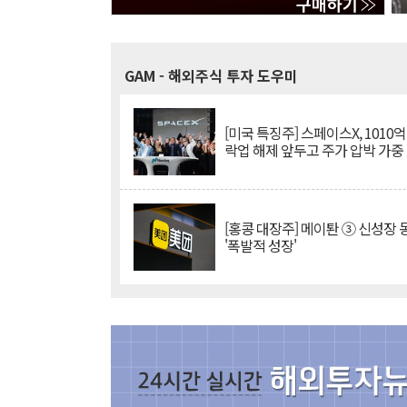
GAM
- 해외주식 투자 도우미
[미국 특징주] 스페이스X, 1010
락업 해제 앞두고 주가 압박 가중
[홍콩 대장주] 메이퇀 ③ 신성장
'폭발적 성장'