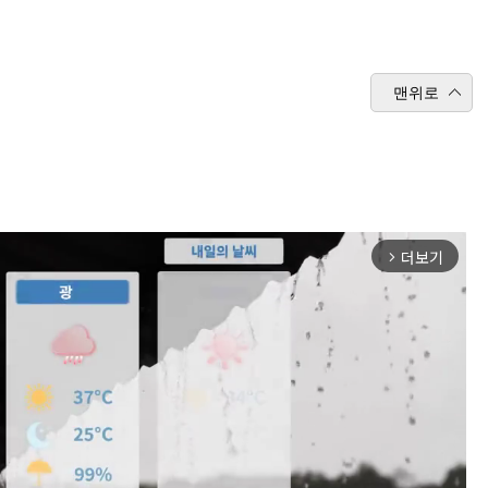
맨위로
더보기
arrow_forward_ios