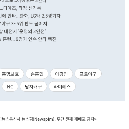
 3호포...이정후는 3안타
'...디아즈, 타점 신기록
에 안타...한화, LG와 2.5경기차
.프로야구 3~5위 판도 굳어져
주말 대전서 '운명의 3연전'
호 홈런... 9경기 연속 안타 행진
홍명보호
손흥민
이강인
프로야구
NC
남자배구
라미레스
뉴스통신사 뉴스핌(Newspim), 무단 전재-재배포 금지>