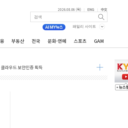
2026.08.06 (목)
ENG
中文
|
|
패밀리 사이트
금융
부동산
전국
문화·연예
스포츠
GAM
부산 돼지국밥짬뽕' 2주간 전국 한시 판매
ADT캡스, 매장 운영·보안 통합관리 앱 출시
최초 클라우드 보안인증 획득
 영업익 2.2조 증발...하반기 '환율 역풍' 우려
 해남 태양광발전 '첫삽'…남동발전, 재생에너지 '앞장'
내년 상반기부터 본격화
 의혹' 축구협회 압수수색
 차세대 AI 메모리 기술력 과시
염에 고단열 인테리어 관심 급증"
당' 챙긴 경찰관 2명 송치
강찬 대표, 자사주 매수