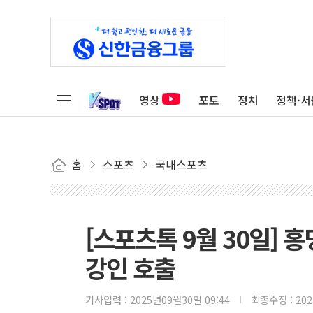
영상
포토
정치
정책·서
홈
스포츠
국내스포츠
[스포츠톡 9월 30일] 
강인 호출
기사입력 :
2025년09월30일 09:44
최종수정 :
20