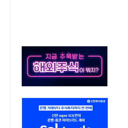
기 최대 실적에 13%대 급등
로 확대…신규 항공사 진입길 열려
.7% '생활파킹통장' 출시
우는 트럼프...당내선 "안 먹힌다" 균열
첫 '국제보훈컨퍼런스'… 한미동맹 상징성 부각
철도 전력망 구축 계약
 부적절 발언 논란 사과…"재발 방지 모든 조치"
 S7 모두 '파란불'
닌 권력 지팡이 자처…보완수사권 폐지해도 되나"