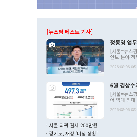
[뉴스핌 베스트 기사]
정동영 업무
[서울=뉴스핌
안보 분야 정
평화공존 발전
2026-08-06 06:
발언 중에는 
언한 것이 있
령은 공개적으
6월 경상수
주의적 희망에
관의 대북 정
[서울=뉴스핌
관 부처 장관
어 역대 최대
관의 무리한 
출 호조로 월
다. [정동영 통일부 장관이 지난달 23일 오후 서울 종로구 정부서울청사에
2026-08-06 08:
료=한국은행] 한국은행이 6일 발표한 '2026년 6월 국제수지(잠정)'에
서 취임 1주년 
면 지난 6월
부 장관 권한
1000만달러
서울 외곽 월세 200만원
발전 구상'을
이에 따라 올
적 갈등 해결
경기도, 재정 '비상 상황'
했다. 경상수