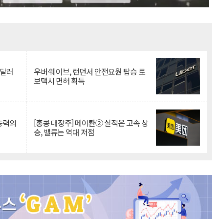
Mute
억달러
우버·웨이브, 런던서 안전요원 탑승 로
보택시 면허 획득
 동력의
[홍콩 대장주] 메이퇀② 실적은 고속 상
승, 밸류는 역대 저점