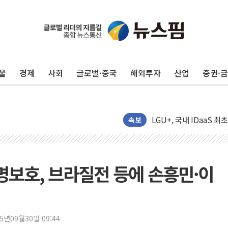
울
경제
사회
글로벌·중국
해외투자
산업
증권·
더본코리아 홍콩반점, '
LGU+, 국내 IDaaS 
환율 100원 빠지면 현대차
속보
국내 최대 400MW 규모
카카오, 'AI 수익화' 
경찰, '홍명보 감독 선임
홍명보호, 브라질전 등에 손흥민·이
삼성전자, FMS 2026서
LX하우시스 "역대급 폭
일 안 하고 '초과근무 수
25년09월30일 09:44
토마토시스템 조길주·이