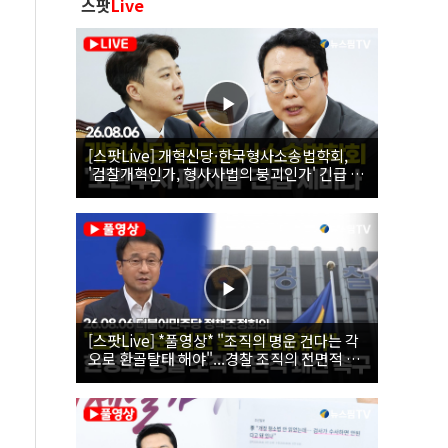
스팟
Live
[스팟Live] 개혁신당·한국형사소송법학회,
'검찰개혁인가, 형사사법의 붕괴인가' 긴급 세
미나｜26.08.06
[스팟Live] *풀영상* "조직의 명운 건다는 각
오로 환골탈태 해야"...경찰 조직의 전면적 쇄
신 촉구한 한병도 | 26.08.06 더불어민주당 정
책조정회의