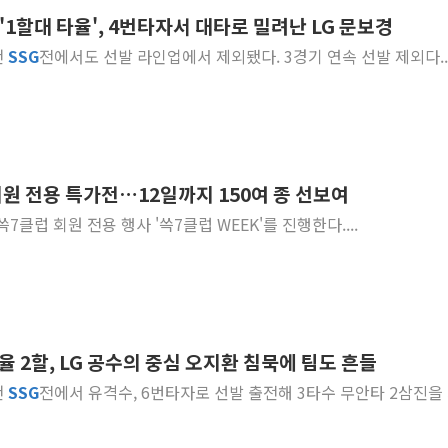
 '1할대 타율', 4번타자서 대타로 밀려난 LG 문보경
"최대 2시간 앞서 침수 
천
SSG
전에서도 선발 라인업에서 제외됐다. 3경기 연속 선발 제외다...
유니슨 "국내생산세액공제
창호 교체하다 난간 무너
장동혁 "규제와 대출 풀
[속보] 종합특검, '尹 관
AI에 승부 건 네이버…내
회원 전용 특가전…12일까지 150여 종 선보여
日, 4~6월 105조원 환시 
7클럽 회원 전용 행사 '쓱7클럽 WEEK'를 진행한다....
오렌지플래닛 창업재단, 
경찰, '300억대 사기 혐
타율 2할, LG 공수의 중심 오지환 침묵에 팀도 흔들
천
SSG
전에서 유격수, 6번타자로 선발 출전해 3타수 무안타 2삼진을