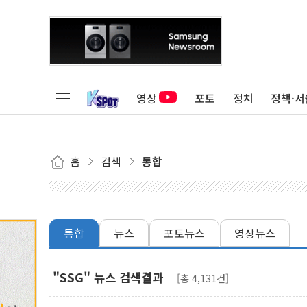
영상
포토
정치
정책·서
홈
검색
통합
통합
뉴스
포토뉴스
영상뉴스
"SSG" 뉴스 검색결과
[총 4,131건]