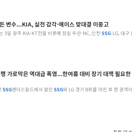
든 변수...KIA, 실전 감각·에이스 맞대결 이중고
는 5일 광주 KIA-KT전을 비롯해 잠실 두산-NC, 인천
SSG
-LG, 대구
흥행 가로막은 역대급 폭염...한여름 대비 장기 대책 필요한
천
SSG
랜더스필드에서 열린
SSG
와 LG 경기 8회를 마친 후 한 관객이