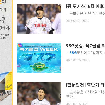
[핌 포커스] 6월 이후
... 문보경은 지난 4일 인
2026-08-07 06:38
SSG닷컴, 쓱7클럽 
...
SSG
닷컴이 12일까지 쓱
2026-08-06 09:21
[핌in인천] 후반기 
... 오지환은 지난 4일 인
했다....
2026-08-06 06:48