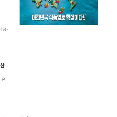
 삼성-
 한
 온