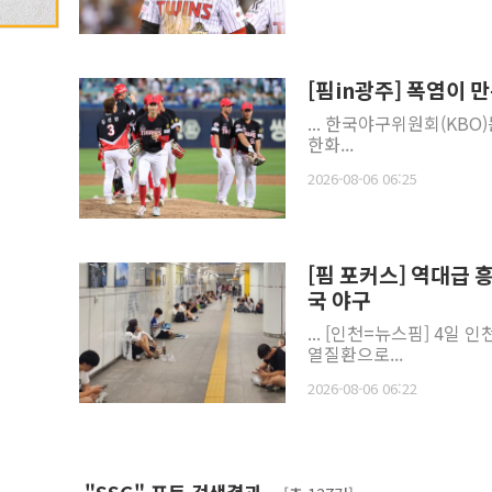
[핌in광주] 폭염이 만
... 한국야구위원회(KBO)
한화...
2026-08-06 06:25
[핌 포커스] 역대급 
국 야구
... [인천=뉴스핌] 4일 인
열질환으로...
2026-08-06 06:22