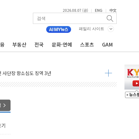
2026.08.07 (금)
ENG
中文
|
|
패밀리 사이트
금융
부동산
전국
문화·연예
스포츠
GAM
 4중 추돌…1명 심정지·5명 부상
진화 중...진화헬기 3대 투입
전 사단장 항소심도 징역 3년
출 첫 2000억원 돌파
4000억 금융 지원
제휴 여행적금 완판
 영업 재개...장바구니에 홈플러스 담아달라" 호소
색
FO, 금융지주 포용금융 조직개편 신호탄
감사 무마' 유병호 구속 기소
보기
 하락…내린 종목이 두 배 넘어
위…김성환 기후부 장관 "예측범위 벗어나도 즉시대응"