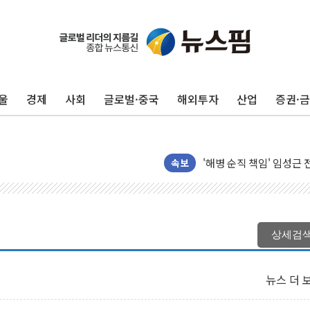
울
경제
사회
글로벌·중국
해외투자
산업
증권·
전남광주 화정역 인근 도로
청도 문수리 야산서 산불 
'해병 순직 책임' 임성근 
헥토이노베이션, 상반기 매
속보
우리은행, 고창해상풍력에 
NH농협은행, 모두투어 
민병덕 "오늘 67개 점포
상세검
하나금융이 쏘아 올린 CI
종합특검, '尹 관저 이전 
뉴스 더 
코스피·코스닥 오전 동반
'입추'인데 연일 찜통더