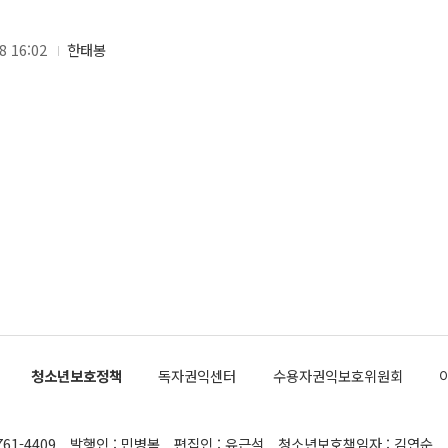
8 16:02
한태봉
청소년보호정책
독자권익센터
수용자권익보호위원회
761-4409
발행인 : 민병복
편집인 : 유근석
청소년보호책임자 : 김연순