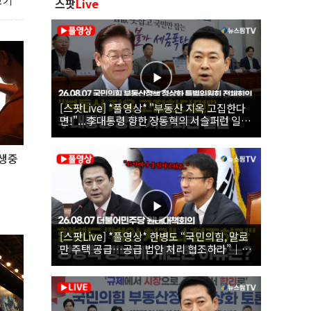
보기
스팟
Live
[스팟Live] *풀영상* "부동산 지옥 고집한다
면!"...李대통령 향한 장동혁의 서슬퍼런 일갈
| 26.08.07 국민의힘 부동산정책 정상화 특별
위원회 전체회의
 생중
[스팟Live] *풀영상* 한병도 “국민의힘, 말로
만 주택 공급…공급 법안 처리 협조하라”｜
26.08.07 더불어민주당 원내대책회의