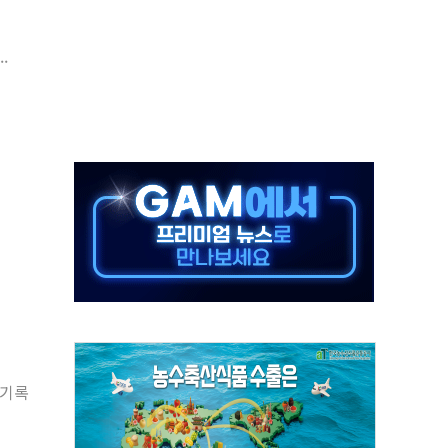
예측"…건설연, AI 위험기상 기술 개발
.
·인증제도 개선 수혜 기대"
져…대전서 50대 일용직 추락 사망
고 재개발·재건축 촉진하는 것이 부동산 정상화"
저 이전 감사 무마' 유병호 감사위원 구속 기소
년 AI 팩토리 매출 본격화
개입...4월 말 '56조원' 사상 최대
스타트업 지원 프로그램 성료
의' 차가원 대표 구속 송치
 기록