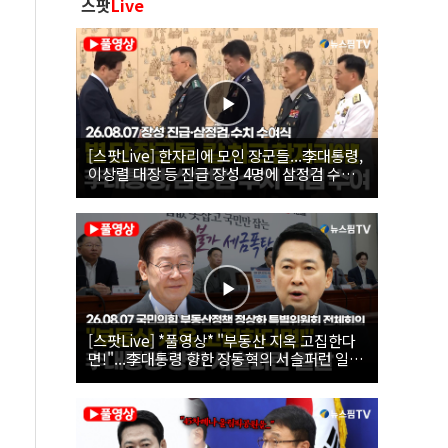
스팟
Live
[스팟Live] 한자리에 모인 장군들...李대통령,
이상렬 대장 등 진급 장성 4명에 삼정검 수치
직접 수여｜26.08.07 장성 진급·삼정검 수치
수여식
[스팟Live] *풀영상* "부동산 지옥 고집한다
면!"...李대통령 향한 장동혁의 서슬퍼런 일갈
| 26.08.07 국민의힘 부동산정책 정상화 특별
위원회 전체회의