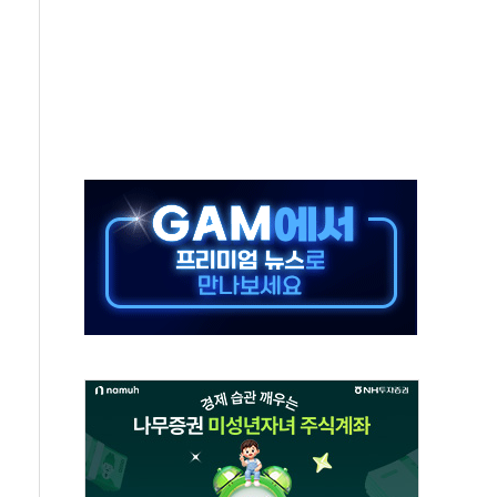
났다"…선수금 내걸고 확보 전쟁
 1000억 연내 소각…2분기 영업익 853억
표인데…외국인 숙박 부가세 환급 앞당겨 종료
] 축구협회 성접대 기간, 대표팀 무패 外
 년 내 NATO 결속력 시험하려 한정적 침공 가능성"
3.5조원 투입키로...'에너지 자립' 일환
택 36% 늘었다...공급부족 전 시장 규제 탓 커
 기업 Audission Oy와 운영 파트너십 체결
면 개발"…서리풀2구역 갈등, 협의 테이블에
화가 바꾼 대한민국 여름
 돌려차기 발언' 논란 서범수·진종오 징계절차 개시
마