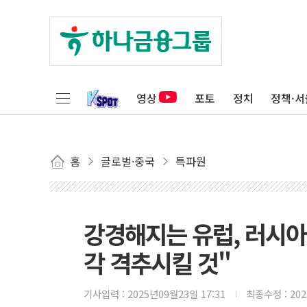
영상
포토
정치
정책·서
홈
글로벌·중국
특파원
강경해지는 유럽, 러시아
각 격추시킬 것"
기사입력 :
2025년09월23일 17:31
최종수정 :
20