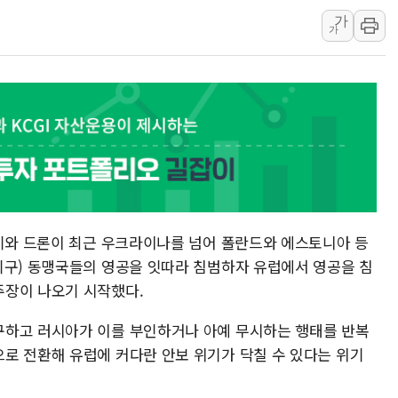
가
"내년 메모리 물량 동
가
현대지에프홀딩스, 자사주
관광객 3000만명 목
[뉴스핌 이 시각 PICK
美 정보 당국 "푸틴, 몇
인도, 바이오가스 생산에 
서울시, 정비사업으로 주
신인류콘텐츠, 핀란드 AI
"일부 존치" vs "전
투기와 드론이 최근 우크라이나를 넘어 폴란드와 에스토니아 등
[AI 카드뉴스] 기후변
기구) 동맹국들의 영공을 잇따라 침범하자 유럽에서 영공을 침
주장이 나오기 시작했다.
국민의힘 윤리위, '부산
수박으로 여름 나는 하
구하고 러시아가 이를 부인하거나 아예 무시하는 행태를 반복
로 전환해 유럽에 커다란 안보 위기가 닥칠 수 있다는 위기