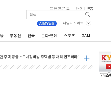
2026.08.07 (금)
ENG
中文
|
|
패밀리 사이트
금융
부동산
전국
문화·연예
스포츠
GAM
로만 주택 공급…도시정비법·주택법 등 처리 협조하라"
 투자 웹리포트 만든다…AI 금융데이터 분석 과정 개설
 안정성 한순간도 흔들려선 안돼"
에게 "내란으로 훼손된 군 신뢰 회복해야"
자산 30조 돌파…증시 급락에 업계 1위
출 1006억원…전년비 13.9% 증가
 관심…SK하이닉스, FMS서 '풀스택' 기술력 과시
 한샘…B2B 확장으로 성장동력 확보