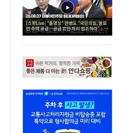
[스팟Live] *풀영상* 한병도 “국민의힘, 말로
만 주택 공급…공급 법안 처리 협조하라”｜
26.08.07 더불어민주당 원내대책회의