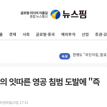
울
경제
사회
글로벌·중국
해외투자
산업
증권·
한병도 "국민의힘, 말
속보
금투협, ChatGPT로
박홍근 "국가재정시스템
李대통령, 진급 장성들
의 잇따른 영공 침범 도발에 "즉
우리자산운용, MMF 순
TBH글로벌, 상반기 매
AI 메모리 향한 뜨거운
25년09월23일 17:31
건설 불황 속 내실 다진