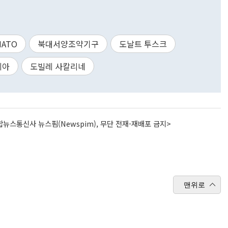
NATO
북대서양조약기구
도날트 투스크
니아
도빌레 사칼리네
뉴스통신사 뉴스핌(Newspim), 무단 전재-재배포 금지>
맨위로