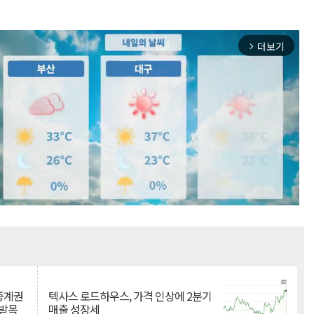
더보기
arrow_forward_ios
Mute
 중계권
텍사스 로드하우스, 가격 인상에 2분기
 발목
매출 성장세