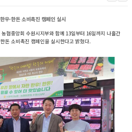
李대통령, ISA 개편 재검토 
동해중부 전 해상 풍랑주의보…
 한우·한돈 소비촉진 캠페인 실시
연일 폭염에 온열질환 사망 
은 농협중앙회 수원시지부와 함께 13일부터 16일까지 나흘간
中 전방위 아파트 부양, 수도
한돈 소비촉진 캠페인을 실시한다고 밝혔다.
인제 용대리 계곡서 수위 상
동해시, 11~14일 '별똥별