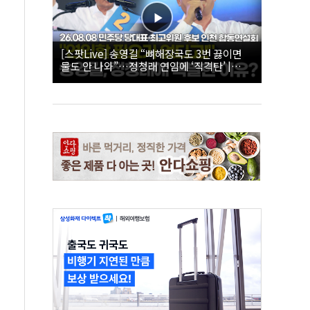
[스팟Live] 송영길 “뼈해장국도 3번 끓이면
물도 안 나와”…정청래 연임에 ‘직격탄’ |
26.08.08 더불어민주당 당대표·최고위원 후
보 인천 합동연설회