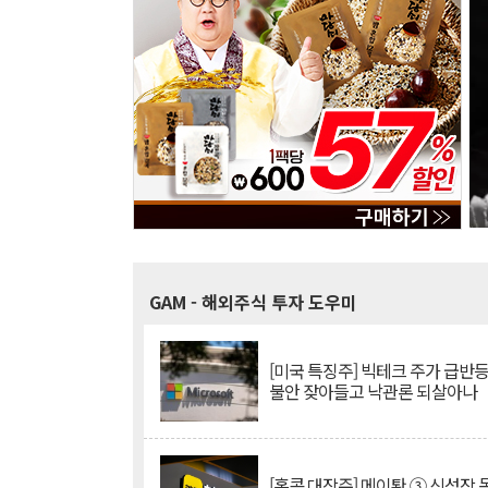
GAM
- 해외주식 투자 도우미
[미국 특징주] 빅테크 주가 급반등..
불안 잦아들고 낙관론 되살아나
[홍콩 대장주] 메이퇀 ③ 신성장