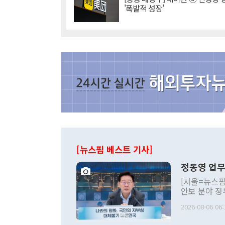
'폭발적 성장'
[뉴스핌 베스트 기사]
정동영 업무
[서울=뉴스핌
안보 분야 정
평화공존 발전
2026-08-06 06:
발언 중에는 
언한 것이 있