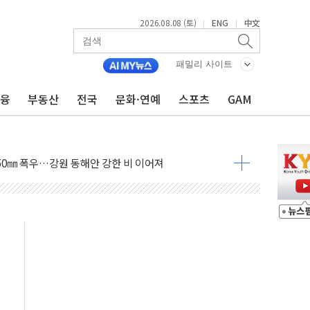
2026.08.08 (토)
ENG
中文
|
|
과 발표...김민석 47.75% 정청래 42.08%
표...김민석 45.09% 정청래 43.27% 송영길 11.63%
패밀리 사이트
표...김민석 52.64% 정청래 39.89% 송영길 7.47%
금융
부동산
전국
문화·연예
스포츠
GAM
0~8.14)
…공습 한계·탄약 부족 현실화
50㎜ 폭우…강원 동해안 강한 비 이어져
 환경미화원 수거차에 치여 사망
동…60대 남성 2명 숨져
보는 일 없게"…'결혼 페널티' 22개 과제 손본다
터보트 전복…1명 사망·1명 실종
의 날 참석..."국제적 시민 연대로 목소리 내야"
 실종 60대 나흘만에 숨진 채 발견
 살해 10대 아들 체포
' 받아친 정청래…제주 연설서 신경전 고조