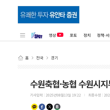
영상
포토
정치
정책·서
홈
전국
경기
수원축협·농협 수원시지부
기사입력 :
2025년08월13일 19:22
최종수정 :
20