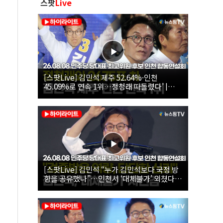
스팟
Live
[스팟Live] 김민석 제주 52.64%·인천
45.09%로 연속 1위…정청래 따돌렸다’ |
26.08.08 더불어민주당 당대표·최고위원 후
보 인천 합동연설회
[스팟Live] 김민석 “누가 김민석보다 국정 방
향을 공유했나”…인천서 ‘대체불가’ 외쳤다 |
26.08.08 더불어민주당 당대표·최고위원 후
보 인천 합동연설회