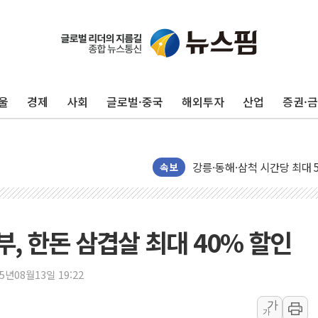
[속보] 민주, 제주·인천 경선 결
[속보] 민주, 인천 경선 결과 발
[속보] 민주, 제주 경선 결과 발
울
경제
사회
글로벌·중국
해외투자
산업
증권·
이번주 국내 주요 금융일정(8.1
美, 이란전 출구전략 만지작
강릉·동해·삼척 시간당 최대 
폐기물 수거하다 참변…60대
속보
서울 중랑구 주택가서 흉기 난
李대통령 "결혼 때문에 손해 
여수 오동도 인근 해상서 모
, 한돈 삼겹살 최대 40% 할인
추미애, '위안부' 피해자 기림
인천 선재도 갯벌서 해루질 중
25년08월13일 19:22
인천서 말다툼 중 어머니 흉기
가
가
'화합' 꺼낸 김민석에 '뻔뻔