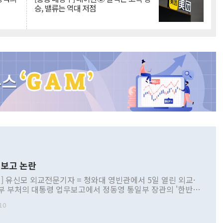
승, 밸류는 역대 저점
보고 논란
] 유신모 외교전문기자 = 청와대 영빈관에서 5일 열린 외교·
부 부처의 대통령 업무보고에서 정동영 통일부 장관의 '한반도
 구상'과 업무보고 발언이 논란을 빚고 있다. 이날 정 장관의
10
정부 내 조율을 거치지 않은 사안을 정책으로 추진하겠다고 공
는가 하면 사실 관계에 맞지 않은 설명도 있었다. 이재명 대통