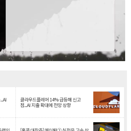
Mute
.AI
클라우드플레어 14% 급등해 신고
점...AI 지출 확대에 전망 상향
 동력의
[홍콩 대장주] 메이퇀② 실적은 고속 상