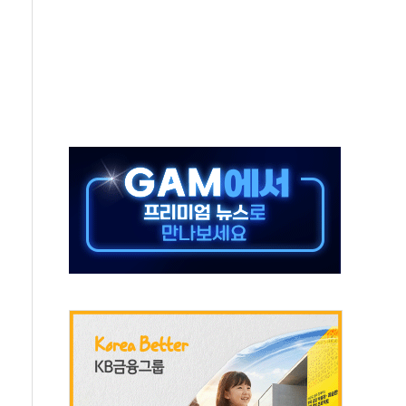
지시…與 "적극 환영"·野 "졸속 국정"
10일까지 최대 3.5m 높은 물결
23명…정부, 비상대응기구 가동
 베이징도 부동산 규제 철폐
승으로 피서객 7명 고립…전원 구조
 멍' 운영…페르세우스 유성우 관측