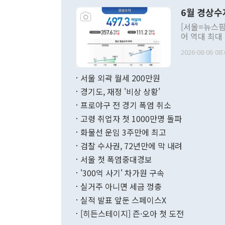
령은 공개적으
6월 경상수
주의적 희망에
관의 대북 정
[서울=뉴스핌
관 부처 장관
어 역대 최대
관의 무리한 
출 호조로 월
다. [정동영 통일부 장관이 지난달 23일 오후 서울 종로구 정부서울청사에
2026-08-06 08:
료=한국은행] 한국은행이 6일 발표한 '2026년 6월 국제수지(잠정)'에
서 취임 1주년 
면 지난 6월
부 장관 권한
1000만달러
서울 외곽 월세 200만원
발전 구상'을
이에 따라 올
적 갈등 해결
경기도, 재정 '비상 상황'
했다. 경상수
결과 혐오의 
9000만달러
프로야구 전 경기 폭염 취소
년간의 CVI
지 기준 상품
고령 취업자 첫 1000만명 돌파
무너졌다고도 
며 월간 기준
현실을 바꾸는
달러로 38.
화물선 운임 3주만에 최고
를 평화 체제
196.9% 급
검찰 수사권, 72년만에 막 내려
함께 4자 대
수출은 160
지만 이 대통
서울 첫 폭염중대경보
(18.6%) 
화공존 정책이
했다. 통관 기
'300억 사기' 차가원 구속
다"고 지적했
(16.4%)
투리가 잡혀 
실거주 아니면 세금 껑충
월(-10억9
쁜 상황이 초
증가와 유류할
실적 발표 앞둔 스페이스X
9·19 군사
기록했지만 
[히든스테이지] 즌·오아 첫 도전
"우리의 선의
로 전환됐다.
으로 약간의 의문