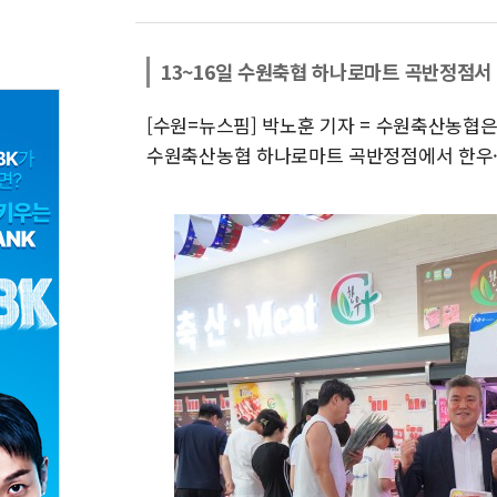
13~16일 수원축협 하나로마트 곡반정점서
[수원=뉴스핌] 박노훈 기자 = 수원축산농협
수원축산농협 하나로마트 곡반정점에서 한우·