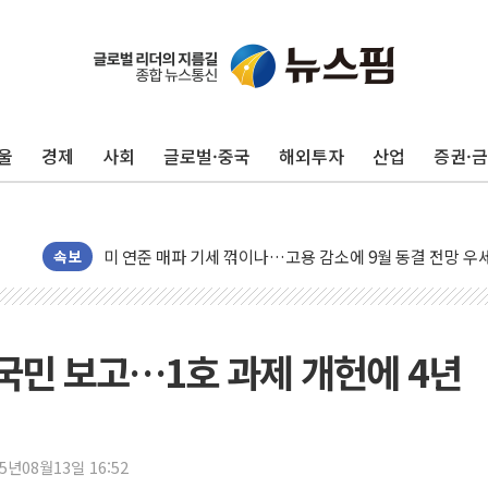
민주, 오늘 제주·인천 경선 결과 발표...'김민석 재역전 vs
한상협, 업계 개인정보 보안 새판 짠다…'자율규제단체' 
뉴욕증시, 고용 쇼크에 금리 인상 우려 후퇴…S&P500 
울
경제
사회
글로벌·중국
해외투자
산업
증권·
트럼프, 쿡 연준 이사 해임 재추진…"26일까지 의혹 소명"
유럽증시, 美 고용 예상 밖 부진에 연준 금리 인상 가능성 
미 연준 매파 기세 꺾이나…고용 감소에 9월 동결 전망 우
[종합] 이슬람 수니파 3국, '공동방위협정' 체결… 이스라
속보
트럼프, 백신·자폐증 행정명령 검토…"이르면 다음 주"
美 항소법원, 백악관 무도회장 공사 중단 명령…트럼프 제
이란 핵심 원유 수출항 '하르그섬', 최근 1주일 이상 '올스
 국민 보고…1호 과제 개헌에 4년
美 고용 쇼크에 엔화 장중 급등…시장은 "또 개입했나" 촉
[AI MY 뉴스] 뉴욕 반도체주 프리뷰...美 고용 쇼크에 반도
뉴욕증시 프리뷰, 美 고용 쇼크에 금리 인상 우려 후퇴…나
25년08월13일 16:52
[종합] 美 7월 고용 2만3000명 감소 '쇼크'…9월 금리 인