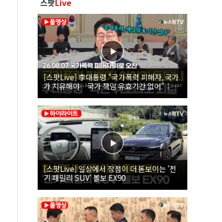
스팟
Live
[스팟Live] 李대통령 "국가폭력 피해자, 국가
가 치유해야…국가 책임 유효기간 없어"｜
26.08.07 국가폭력 피해자 위로 오찬
[스팟Live] 일상에서 장점이 더 돋보이는 '전
기 패밀리 SUV' 볼보 EX90