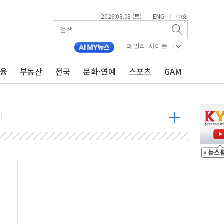
2026.08.08 (토)
ENG
中文
|
|
 정청래 격차 확대'
타진
패밀리 사이트
최고치
금융
부동산
전국
문화·연예
스포츠
GAM
 요구
낮아지며 상승… STOXX 600 지수는 나흘 연속 최고치
세
엘·이란 위협에 맞설 자체 억지력 강화
동
톱'… 美 해상봉쇄 영향
각
체주 '활짝'
스닥 선물 1%대 상승
상 기대 후퇴