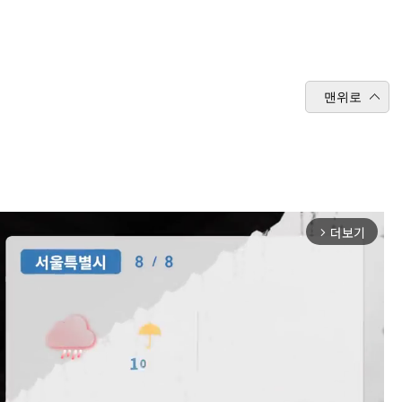
맨위로
더보기
arrow_forward_ios