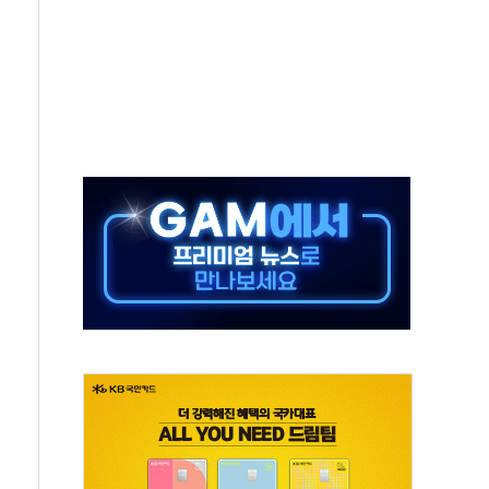
·태양광주↑ VS 트레이드데스크·웬디스↓
 끝까지 찾겠다"
중 완화 전환점"