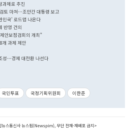
국정과제로 추진
 검토 마쳐…조만간 대통령 보고
한민국' 로드맵 나온다
제 반영 건의
 경제안보점검회의 개최"
68개 과제 제안
' 조성…경제 대전환 나선다
국민투표
국정기획위원회
이한준
뉴스통신사 뉴스핌(Newspim), 무단 전재-재배포 금지>