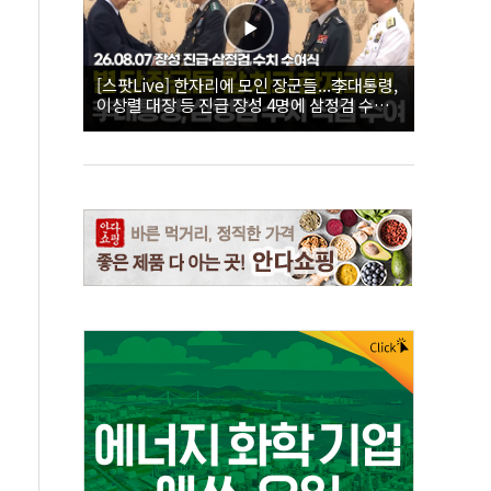
[스팟Live] 한자리에 모인 장군들...李대통령,
이상렬 대장 등 진급 장성 4명에 삼정검 수치
직접 수여｜26.08.07 장성 진급·삼정검 수치
수여식