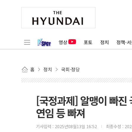
영상
포토
정치
정책·서
홈
정치
국회·정당
[국정과제] 알맹이 빠진
연임 등 빠져
기사입력 :
2025년08월13일 16:52
최종수정 :
20