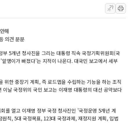
가
[사진] 이슬람 수니파 3개국, 공동방위협정 체결
가
뉴욕증시 개장 전 특징주...아틀라시안·클라우드플레어
보훈부, 미 DPAA와 MOU… "6·25 미군 실종자 7359명
 안해
트럼프 "금리 내려야"…파월 때와 달리 워시엔 톤 낮춰
등 의견 분분
특정 정치인 측근 포항시 정책특보 내정설...포항시 '시끌'
李 "해남 태양광, 대한민국 다음 100년 밑거름…수도권 집
 정부 5개년 청사진을 그리는 대통령 직속 국정기획위원회(국
 '알맹이가 빠졌다'는 지적이 나온다. 대국민 보고에서 세부
을 위한 중장기 계획, 즉 로드맵을 수립하는 기능을 하는 조직
면 이날 국정위의 국민 보고는 이재명 대통령의 대선 공약보다
회를 열고 이재명 정부 국정 청사진인 '국정운영 5개년 계
원칙, 5대 국정목표, 123대 국정과제, 재정지원 계획, 입법