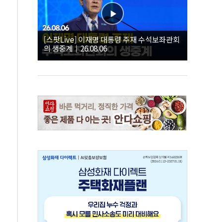
[스팟Live] 이재명 대통령 주재 수석보좌관회
의 생중계｜26.08.06