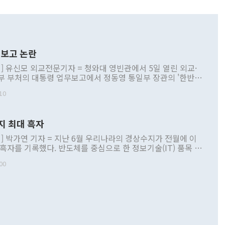
보고 논란
] 유신모 외교전문기자 = 청와대 영빈관에서 5일 열린 외교·
부 부처의 대통령 업무보고에서 정동영 통일부 장관의 '한반도
 구상'과 업무보고 발언이 논란을 빚고 있다. 이날 정 장관의
10
정부 내 조율을 거치지 않은 사안을 정책으로 추진하겠다고 공
는가 하면 사실 관계에 맞지 않은 설명도 있었다. 이재명 대통
로 신중을 기해 달라고 경고했고, 조현 외교부 장관은 '이상
지 최대 흑자
 근거한 비현실적 구상'이라는 비판을 내놨다. 그동안 정 장
책 관련 발언이 물의를 빚은 적은 여러 번 있지만 대통령과 유
] 박가연 기자 = 지난 6월 우리나라의 경상수지가 전월에 이
이 공개적으로 부정적 입장을 표명한 것은 이례적이다. 정 장
 흑자를 기록했다. 반도체를 중심으로 한 정보기술(IT) 품목 수
대북 접근법과 월권을 제어해야 한다는 목소리도 높아지고 있
간 상품수출이 처음으로 1000억달러를 넘어선 영향이다. [자
00
 따르
기자간담회를 하고 있다. [사진=통일부] 2026.07.23 ◆통일
 경상수지는 497억3000만달러 흑자로 집계됐다. 전월(386억
 넘어선 주장 정 장관은 이날 업무보고에서 '한반도 평화공존
)에 이어 두 달 연속 월간 기준 역대 최대 기록을 갈아치웠다.
 설명하면서 이재명 정부 2년차 핵심 과제로 상호 존중·평화
해 상반기 누적 경상수지 흑자는 1910억1000만달러를 기록
·핵 없는 한반도 등 3대 기본 방향을 제시했다. 정 장관은 "대
지 흑자를 견인한 것은 상품수지다. 6월 상품수지는 478억
언어는 멈춰야 한다"면서 주적 용어 대체를 주장했다. 지난 25
 흑자를 기록하며 전월에 이어 역대 최대를 다시 썼다. 국제수
D(완전하고 검증가능하며 되돌릴 수 없는 비핵화) 구도는 이미
수출은 1123억7000만달러로 전년 동월 대비 84.5% 증가하