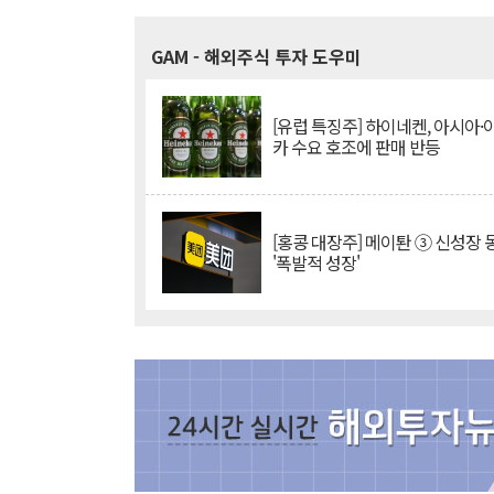
GAM
- 해외주식 투자 도우미
[유럽 특징주] 하이네켄, 아시아
카 수요 호조에 판매 반등
[홍콩 대장주] 메이퇀 ③ 신성장
'폭발적 성장'