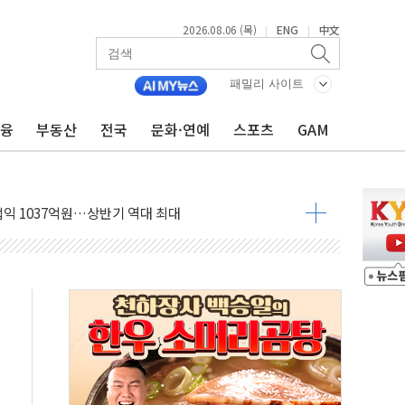
2026.08.06 (목)
ENG
中文
|
|
니다"…원주 A아파트 '입주민 3인방' 정면 반박
 밑그림, 중국 全月 1대 5백만 지질도 완성
패밀리 사이트
커패시터' 사업 확대
금융
부동산
전국
문화·연예
스포츠
GAM
주 추가 매입
 849억원…전년 比 22.3%↑
영업익 1037억원…상반기 역대 최대
항공우주·방산으로 넓힌다
DNA 백신 플랫폼' 美 특허 확보
관 이전' 대응 '맞손'
↑…상승폭 커졌지만 고가주택 밀집된 강남·서초 둔화
압변압기 첫 공급...국가 전력망에 첫 입성
대대적 인상 계획...업계 파장 예고
업익 14.2% 감소…"온라인 사업으로 성장"
현대 테라타워 구리갈매' 공급