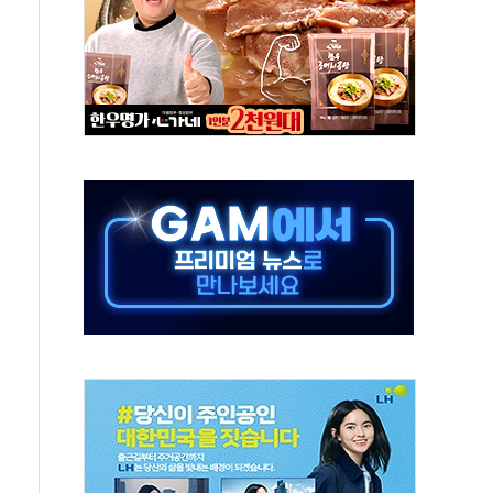
 투표' 요구...친청계 응집력 '희석' 전략 통할까
…'매출 절반' 실리콘 반등에 하반기 기대
치 프레임에 졸속 추진…'잼데믹' 안보까지 몰고 와"
재개해야 여론조사 51.9%…그것이 국민의 뜻"
규모의 AI 데이터센터 건설 추진
층 안부에 AI 활용…이주노동자 폭염 방치, 국격 훼손"