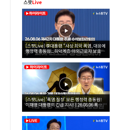
스팟
Live
[스팟Live] 李대통령 "사상 최악 폭염, 대응에
행정력 총동원...취약계층·야외근로자 보호에
힘써야"｜26.08.06 제42차 대통령 주재 수석
보좌관회의
[스팟Live] '폭염 절정' 모든 행정력 총동원!
이재명 대통령의 긴급 지시! | 26.08.06 폭염•
가뭄 대처상황 점검회의