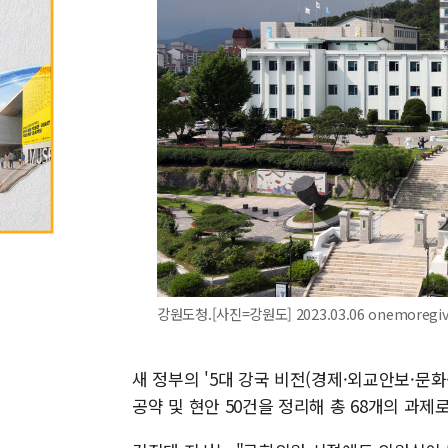
강원도청.[사진=강원도] 2023.03.06 onemoregi
새 정부의 '5대 강국 비전(경제·외교안보·문
공약 및 현안 50건을 정리해 총 68개의 과제