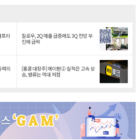
Mute
·아프리
질로우, 2Q 매출 급증에도 3Q 전망 부
진에 급락
 동력의
[홍콩 대장주] 메이퇀② 실적은 고속 상
승, 밸류는 역대 저점