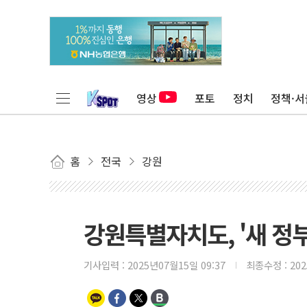
영상
포토
정치
정책·서
홈
전국
강원
강원특별자치도, '새 정부
기사입력 :
2025년07월15일 09:37
최종수정 :
20