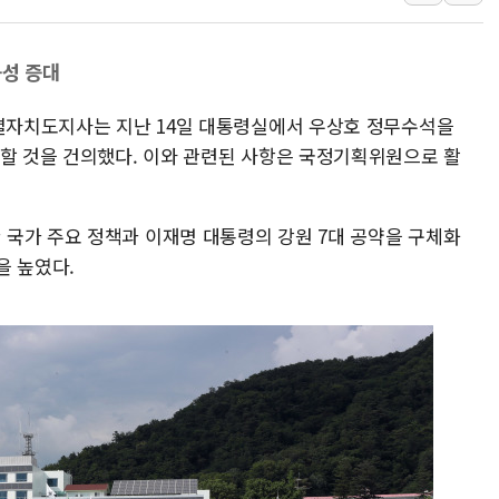
초박빙 경선에 친명계 '추가
KCC, 실적은 주춤했지만
능성 증대
정점식 "사관학교 통합 정
특별자치도지사는 지난 14일 대통령실에서 우상호 정무수석을
장동혁 "李대통령 재판 
영할 것을 건의했다. 이와 관련된 사항은 국정기획위원으로 활
日, 아키타에 일본 최대 
[종합] 李대통령 "취약계
국가 주요 정책과 이재명 대통령의 강원 7대 공약을 구체화
을 높였다.