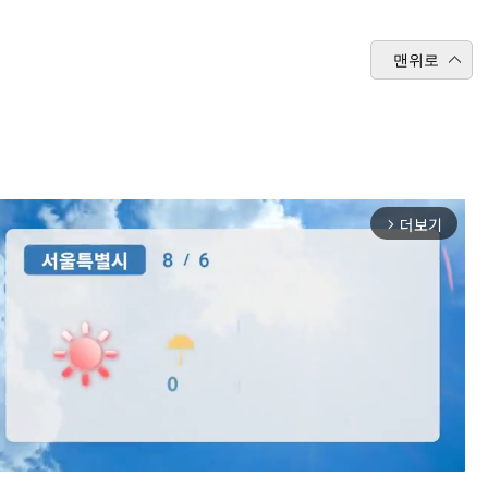
맨위로
더보기
arrow_forward_ios