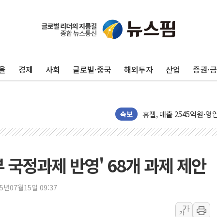
[단독] "입주민 갑질 아
유인우주선 달 착륙지 선정
뉴인텍, 하반기 '전력용 
울
경제
사회
글로벌·중국
해외투자
산업
증권·
듀오백 정관영 대표, 자사
BGF리테일, 2분기 영업익
휴젤, 매출 2545억원·
포스코, 희귀가스 사업 
속보
진원생명과학, '코로나19 
경북도·대구시 '2차 공공기
서울 아파트값 0.26%
 국정과제 반영' 68개 과제 제안
효성중공업, 덴마크에 초고
딥시크, AI 서비스 가격 
25년07월15일 09:37
CJ프레시웨이, 2분기 영
가
가
구리시 입주업종 확대…'