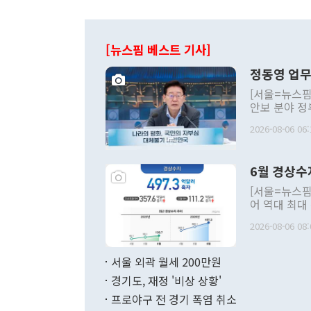
[뉴스핌 베스트 기사]
정동영 업무
[서울=뉴스핌
안보 분야 정
평화공존 발전
2026-08-06 06:
발언 중에는 
언한 것이 있
령은 공개적으
6월 경상수
주의적 희망에
관의 대북 정
[서울=뉴스핌
관 부처 장관
어 역대 최대
관의 무리한 
출 호조로 월
다. [정동영 통일부 장관이 지난달 23일 오후 서울 종로구 정부서울청사에
2026-08-06 08:
료=한국은행] 한국은행이 6일 발표한 '2026년 6월 국제수지(잠정)'에
서 취임 1주년 
면 지난 6월
부 장관 권한
1000만달러
서울 외곽 월세 200만원
발전 구상'을
이에 따라 올
적 갈등 해결
경기도, 재정 '비상 상황'
했다. 경상수
결과 혐오의 
9000만달러
프로야구 전 경기 폭염 취소
년간의 CVI
지 기준 상품