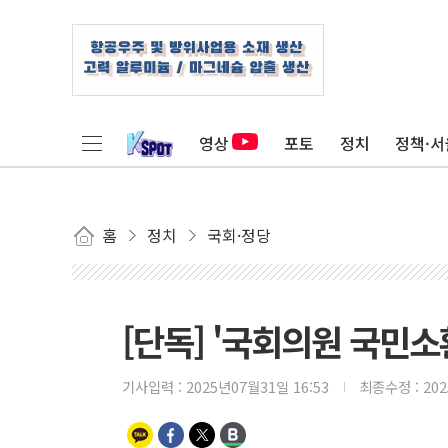
영상
포토
정치
정책·서
홈
정치
국회·정당
[단독] '국회의원 국민
기사입력 :
2025년07월31일 16:53
최종수정 :
20