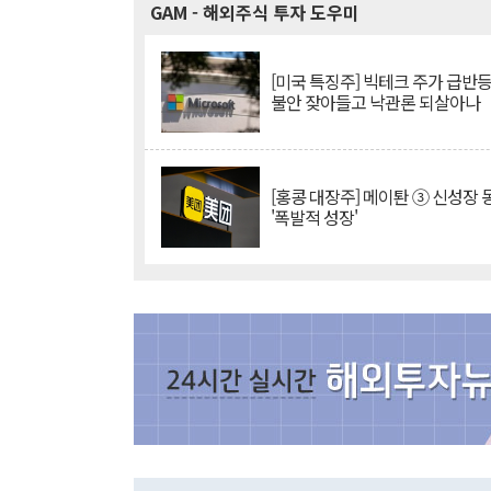
GAM
- 해외주식 투자 도우미
[미국 특징주] 빅테크 주가 급반등..
불안 잦아들고 낙관론 되살아나
[홍콩 대장주] 메이퇀 ③ 신성장
'폭발적 성장'