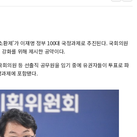
인천 선재도 갯벌서 해루질 중
인천서 말다툼 중 어머니 흉기
'화합' 꺼낸 김민석에 '뻔뻔
李대통령, ISA 개편 재검토 
민소환제'가 이재명 정부 100대 국정과제로 추진된다. 국회의원
동해중부 전 해상 풍랑주의보…
 강화를 위해 제시한 공약이다.
연일 폭염에 온열질환 사망 
中 전방위 아파트 부양, 수도
국회의원 등 선출직 공무원을 임기 중에 유권자들이 투표로 파
정과제에 포함됐다.
인제 용대리 계곡서 수위 상
동해시, 11~14일 '별똥별