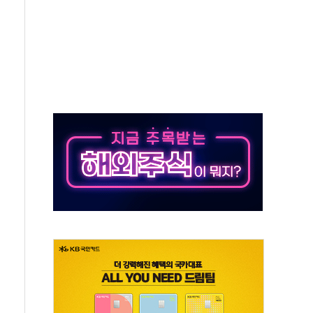
 실종 60대 나흘만에 숨진 채 발견
 살해 10대 아들 체포
' 받아친 정청래…제주 연설서 신경전 고조
지시…與 "적극 환영"·野 "졸속 국정"
10일까지 최대 3.5m 높은 물결
23명…정부, 비상대응기구 가동
 베이징도 부동산 규제 철폐
승으로 피서객 7명 고립…전원 구조
 멍' 운영…페르세우스 유성우 관측