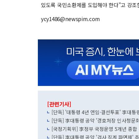
있도록 국민소환제를 도입해야 한다"고 강조한
ycy1486@newspim.com
[관련기사]
[단독] '대통령 4년 연임·결선투표' 李대
[단독] 李대통령 공약 '경호처장 인사청문
[국정기획위] 李정부 국정운영 5개년 종합
[단독] 李대통령 공약 '검사 징계 파면제'