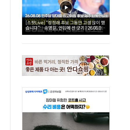
[스팟Live] “정청래 후보 그동안 고생 많이 했
습니다”…송영길, 연임에 선 긋기 | 26.08.08
더불어민주당 당대표·최고위원 후보 제주 합
동연설회