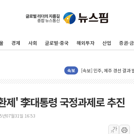
울
경제
사회
글로벌·중국
해외투자
산업
증권·
[속보] 민주, 제주·인천 경선 결
[속보] 민주, 인천 경선 결과 발
[속보] 민주, 제주 경선 결과 발
속보
이번주 국내 주요 금융일정(8.1
美, 이란전 출구전략 만지작
강릉·동해·삼척 시간당 최대 
소환제' 李대통령 국정과제로 추진
폐기물 수거하다 참변…60대
서울 중랑구 주택가서 흉기 난
李대통령 "결혼 때문에 손해 
25년07월31일 16:53
여수 오동도 인근 해상서 모
가
가
추미애, '위안부' 피해자 기림