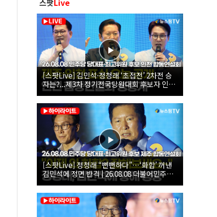
스팟
Live
[스팟Live] 김민석·정청래 ‘초접전’ 2차전 승
자는?...제3차 정기전국당원대회 후보자 인천
합동연설회 생중계 | 26.08.08
[스팟Live] 정청래 “뻔뻔하다”…‘화합’ 꺼낸
김민석에 정면 반격 | 26.08.08 더불어민주당
당대표·최고위원 후보 제주 합동연설회