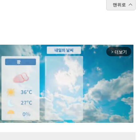
맨위로
더보기
arrow_forward_ios