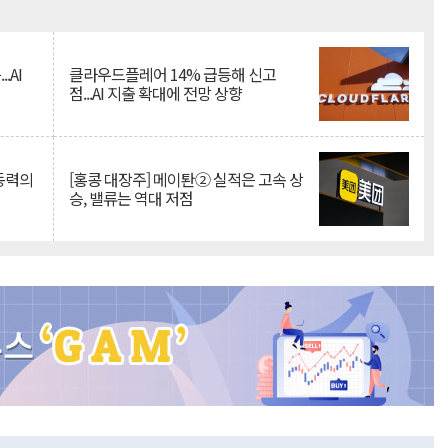
Mute
.AI
클라우드플레어 14% 급등해 신고
점...AI 지출 확대에 전망 상향
 동력의
[홍콩 대장주] 메이퇀② 실적은 고속 상
승, 밸류는 역대 저점