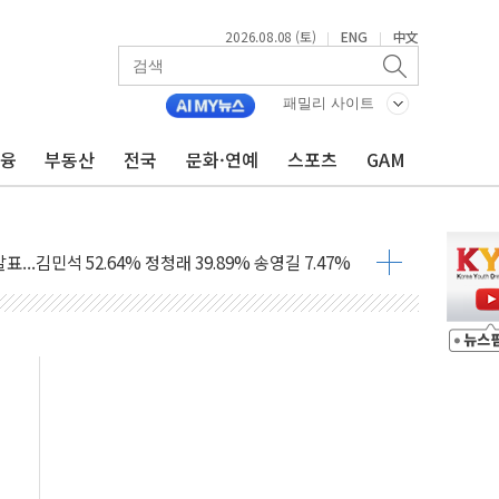
2026.08.08 (토)
ENG
中文
|
|
패밀리 사이트
금융
부동산
전국
문화·연예
스포츠
GAM
과 발표...김민석 47.75% 정청래 42.08%
표...김민석 45.09% 정청래 43.27% 송영길 11.63%
표...김민석 52.64% 정청래 39.89% 송영길 7.47%
0~8.14)
…공습 한계·탄약 부족 현실화
50㎜ 폭우…강원 동해안 강한 비 이어져
 환경미화원 수거차에 치여 사망
동…60대 남성 2명 숨져
보는 일 없게"…'결혼 페널티' 22개 과제 손본다
터보트 전복…1명 사망·1명 실종
의 날 참석..."국제적 시민 연대로 목소리 내야"