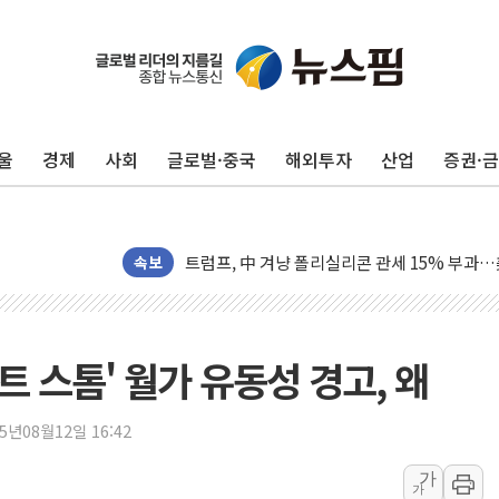
보훈부, 미 DPAA와 MOU… "6·25 미군 실종
트럼프 "금리 내려야"…파월 때와 달리 워시엔
특정 정치인 측근 포항시 정책특보 내정설...포
울
경제
사회
글로벌·중국
해외투자
산업
증권·
李 "해남 태양광, 대한민국 다음 100년 밑거
李 대통령, '6시간 마라톤 부동산 2차 회의' 
트럼프, 中 겨냥 폴리실리콘 관세 15% 부과
[사진] 빈살만과 에르도안의 만남
속보
이란와이어 "이란 최고지도자 위독…곧 사망해
남동발전, 해남군에 국내 최대 규모 400MW 
[인도증시] 중동 불안 속 유가 상승에 소폭 하락
트 스톰' 월가 유동성 경고, 왜
황희 '폐버스 청년주택' SNS 글 역풍에 "정부
폭염 누그러지고 가뭄 숙지나...경북동해안권 8
25년08월12일 16:42
사우디·튀르키예·파키스탄, '공동방위협정' 체
가
가
신길동 신축도 3.3㎡당 7250만원…써밋 클라