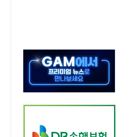
-서울시 '정책 엇박자'
생애최초만 경쟁 치열
래·ETF 매수에도 고유가·금리·입법 지연 '삼중 부담'
...석유·가스주 올랐지만 빈그룹이 상쇄
총수요 104.3GW 기록
 위기 고조되는 또 다른 중동 화약고