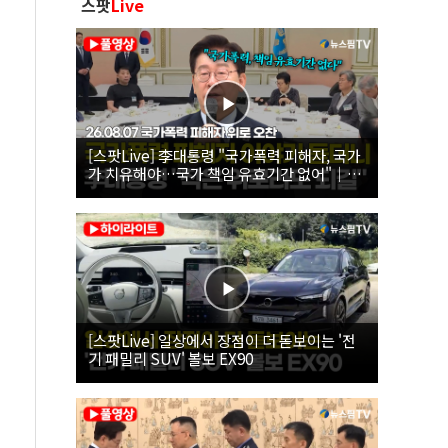
스팟
Live
[스팟Live] 李대통령 "국가폭력 피해자, 국가
가 치유해야…국가 책임 유효기간 없어"｜
26.08.07 국가폭력 피해자 위로 오찬
[스팟Live] 일상에서 장점이 더 돋보이는 '전
기 패밀리 SUV' 볼보 EX90