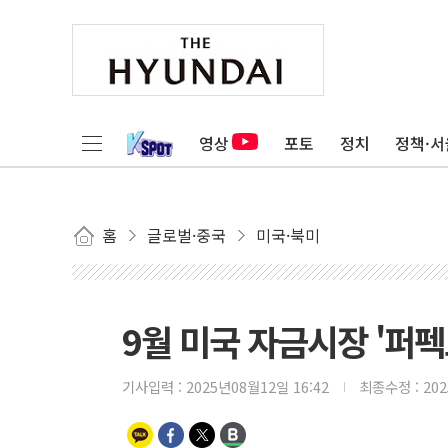
영상
포토
정치
정책·서
홈
글로벌·중국
미국·북미
9월 미국 자금시장 '퍼펙
기사입력 :
2025년08월12일 16:42
최종수정 :
20