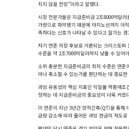
치지 않을 전망"이라고 말했다.
시장 전문가들은 지급준비금 2조8000억달러를
가량으로 파악됐기 때문에 마지노선까지 아직
족하다는 신호가 나타날 수 있다고 월가는 경
차기 연준 의장 후보로 거론되는 크리스토퍼 
수준을 약 2조7000억달러까지 낮출 수 있어
소위 충분한 지급준비금의 최저 수준은 연준
마나 축소할 수 있는가를 판단하는 데 중요한
과잉 유동성의 핵심 지표인 익일물 역환매조건
정하는 데 지급준비금의 중요성이 더욱 커졌다
미 연준이 지난 3년간 양적긴축(QT)을 통해
급량 감소에 따라 줄어든 과잉 현금의 척도로
팬데믹 당시 연준은 경기 부양을 위해 천문학