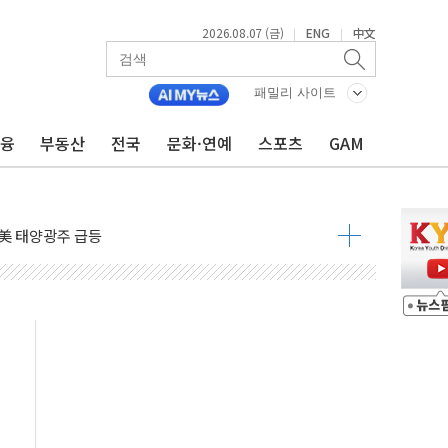
2026.08.07 (금)
ENG
中文
|
|
자 7359명 끝까지 찾겠다"
 톤 낮춰
패밀리 사이트
항시 '시끌'
금융
부동산
전국
문화·연예
스포츠
GAM
름…수도권 집중 완화 전환점"
주재… "전폭적 공급 확대·속도전 총력"
…美 태양광주 급등
도 놀랍지 않아"
태양광 착공…여의도 1.6배 규모
...금융주 낙폭 커
정책 아냐" 해명
~9일 최대 100mm 호우
결… 수니파 국가들의 새 안보 협력 구도
비온 59㎡ 18억원대