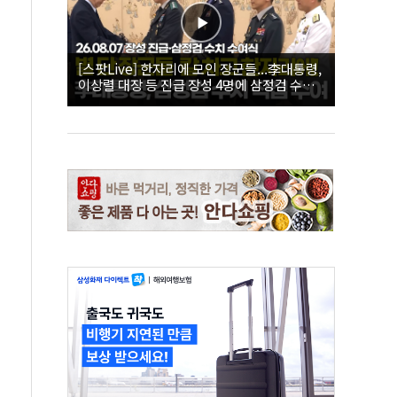
[스팟Live] 한자리에 모인 장군들...李대통령,
이상렬 대장 등 진급 장성 4명에 삼정검 수치
직접 수여｜26.08.07 장성 진급·삼정검 수치
수여식