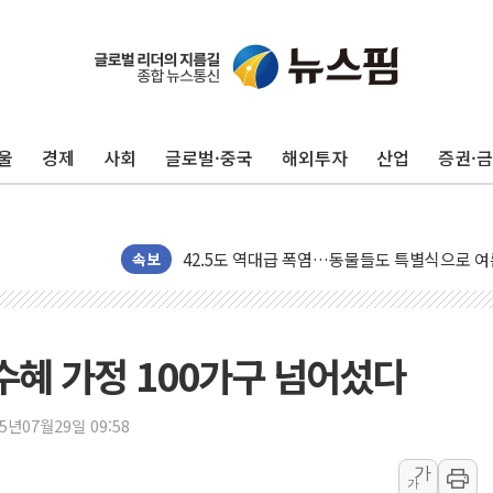
울
경제
사회
글로벌·중국
해외투자
산업
증권·
폭염 누그러지고 가뭄 숙지나...경북동해안권 8
속보
사우디·튀르키예·파키스탄, '공동방위협정' 체
신길동 신축도 3.3㎡당 7250만원…써밋 클라
용산공원·그린벨트로 또 충돌…반복되는 국토부
수혜 가정 100가구 넘어섰다
[AI 부동산 투데이] 특공 전략도 '극과 극'…
[코인시황] 비트코인 6만4000달러대 횡보…고
25년07월29일 09:58
[베트남 증시] 유동성 부진 지속, 강보합 마감
가
가
'찜통더위'에 전력수요 역대 최고치 경신…한낮 