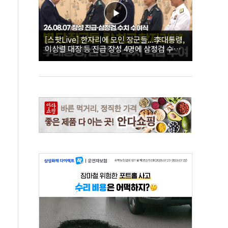
[스팟Live] 한자리에 모인 장군들...李대통령,
이상렬 대장 등 진급 장성 4명에 삼정검 수치
직접 수여｜26.08.07 장성 진급·삼정검 수치
수여식