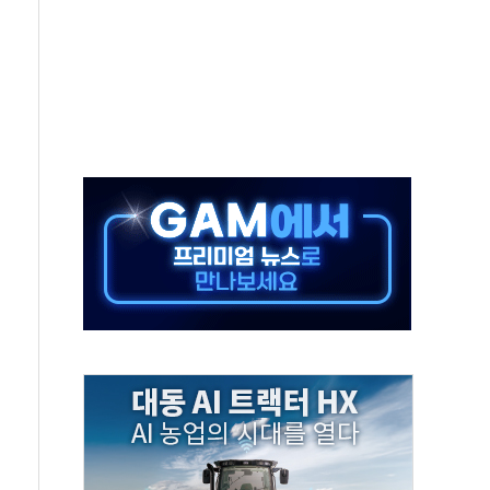
 위기 고조되는 또 다른 중동 화약고
름나기 [뉴스핌 줌인]
 실시
 온열질환자 2872명
 與 내부서 '총선·대선 직격탄' 우려
궤도'
지역 선포
입자…경찰, 현행범 체포
"