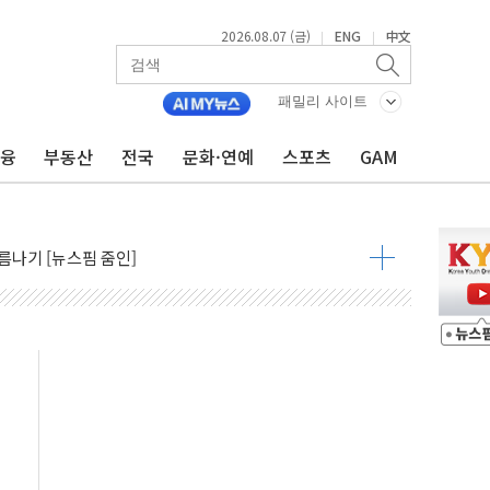
2026.08.07 (금)
ENG
中文
|
|
패밀리 사이트
금융
부동산
전국
문화·연예
스포츠
GAM
~9일 최대 100mm 호우
결… 수니파 국가들의 새 안보 협력 구도
비온 59㎡ 18억원대
-서울시 '정책 엇박자'
생애최초만 경쟁 치열
래·ETF 매수에도 고유가·금리·입법 지연 '삼중 부담'
...석유·가스주 올랐지만 빈그룹이 상쇄
총수요 104.3GW 기록