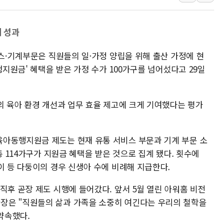
후티 반군, 예멘 정부군과 사우디 동시 공격…
42.5도 역대급 폭염…동물들도 특별식으로 여
에 성과
경찰, 9월부터 '가족 사건' 못 맡는다…상피제
비스·기계부문은 직원들의 일·가정 양립을 위해 출산 가정에 현
포스코홀딩스, 포스코인터·DX 지분 일부 매각
행지원금' 혜택을 받은 가정 수가 100가구를 넘어섰다고 29일
태국 학교서 중학생 총기 난사...최소 7명 사망
40.2도 찍은 서울 등 폭염중대경보 해제…누적
"文정부 악몽 재현 안돼"...李 부동산 세제안에
의 육아 환경 개선과 업무 효율 제고에 크게 기여했다는 평가
신세계사이먼 '대구 프리미엄 아울렛' 건립 '본
李대통령, 호우 피해 경북 안동·의성 특별재난
아동행지원금 제도는 현재 유통 서비스 부문과 기계 부문 소
'변기 수리' 집주인에게 흉기 휘두른 30대 세
총 114가구가 지원금 혜택을 받은 것으로 집계 됐다. 횟수에
워트, 상반기 영업이익 30억원
이 등 다둥이의 경우 신생아 수에 비례해 지급한다.
프롬바이오, 10일 거래 재개…"재무구조 개편
직후 곧장 제도 시행에 들어갔다. 앞서 5월 열린 아워홈 비전
장은 "직원들의 삶과 가족을 소중히 여긴다는 우리의 철학을
약속했다.