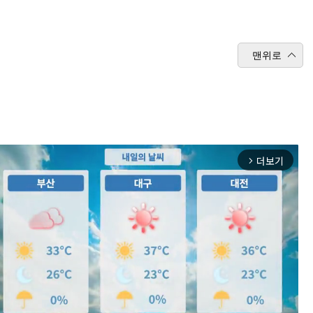
맨위로
더보기
arrow_forward_ios