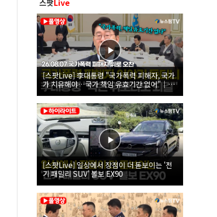
스팟
Live
[스팟Live] 李대통령 "국가폭력 피해자, 국가
가 치유해야…국가 책임 유효기간 없어"｜
26.08.07 국가폭력 피해자 위로 오찬
[스팟Live] 일상에서 장점이 더 돋보이는 '전
기 패밀리 SUV' 볼보 EX90