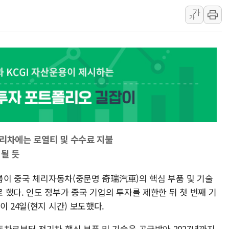
10프로대 하락 마감한
가
가
4%대 하락 마감한 
이성훈 LH 사장 "
KT&G, 상반기 역대
에이루트, 글로벌 리테
[뉴스핌 뉴스레터 Toda
인천공항 여객터미널,
해군, 독도 인근서 
여권 내부서도 제기되
.체리차에는 로열티 및 수수료 지불
[단독] "입주민 갑질 
 될 듯
그룹이 중국 체리자동차(중문명 奇瑞汽車)의 핵심 부품 및 기술
했다. 인도 정부가 중국 기업의 투자를 제한한 뒤 첫 번째 기
 24일(현지 시간) 보도했다.
동차로부터 전기차 핵심 부품 및 기술을 공급받아 2027년까지