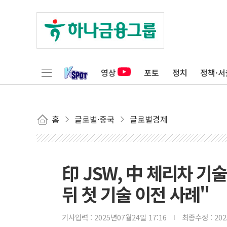
영상
포토
정치
정책·서
홈
글로벌·중국
글로벌경제
印 JSW, 中 체리차 기
뒤 첫 기술 이전 사례"
기사입력 :
2025년07월24일 17:16
최종수정 :
20