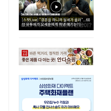
[스팟Live] "결혼을 하니까 월세가 올라"...68
만 유튜버가 오세훈에게 꺼낸 얘기는? |
26.08.06 서울시 부동산 대토론회