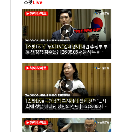
스팟
Live
[스팟Live] '투미TV' 김제경이 내린 李정부 부
동산 정책 점수는? | 26.08.06 서울시 부동산
대토론회
[스팟Live] "전셋집 구하려다 월세 선택"...사
회에 첫발 내디딘 청년의 한탄 | 26.08.06 서울
시 부동산 대토론회