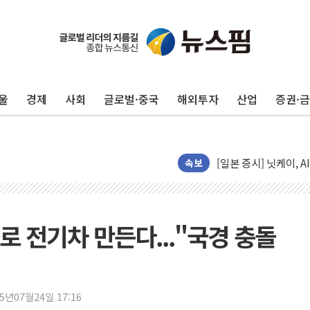
울
경제
사회
글로벌·중국
해외투자
산업
증권·
"신축 전세 부담에 구
[중국증시 마감] 혼조
[일본 증시] 닛케이, 
속보
국내 최초 상업용 AI 
[마감시황] 반도체가 
개인사업자대출 격차 9
술로 전기차 만든다..."국경 충돌
지적 장애 여성 강제 
코인원, 카카오뱅크와 
고객 탓하며 배상 피
25년07월24일 17:16
파주 쇼핑백 제조 공장