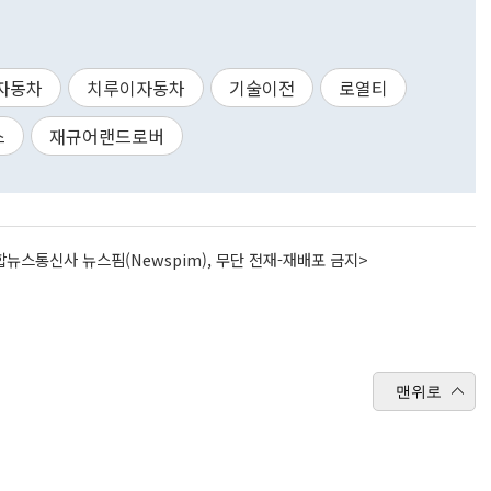
자동차
치루이자동차
기술이전
로열티
스
재규어랜드로버
뉴스통신사 뉴스핌(Newspim), 무단 전재-재배포 금지>
맨위로