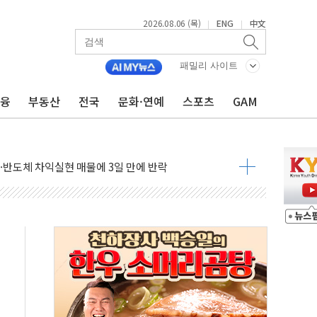
2026.08.06 (목)
ENG
中文
|
|
패밀리 사이트
금융
부동산
전국
문화·연예
스포츠
GAM
축으로"…서울 20년 초과 아파트 전셋값 상승률 1위
 마감, 폭염·전력 수요에 석탄주 강세
AI·반도체 차익실현 매물에 3일 만에 반락
데이터센터 포항서 '첫 삽'…2028년 가동 예정
흔든 코스피…4.58% 급락 속 코스닥만 웃었다
180억→3990억…인터넷뱅크 1·2위 '격전'
추행·스토킹 혐의 70대…경찰 불구속 입건
계좌 제휴 1년 연장 유력
하던 통신 3사…공정위에서 제동
서 화재 4개 동 전소…인명피해 없어