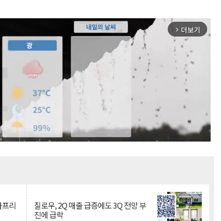
더보기
arrow_forward_ios
Mute
·아프리
질로우, 2Q 매출 급증에도 3Q 전망 부
진에 급락