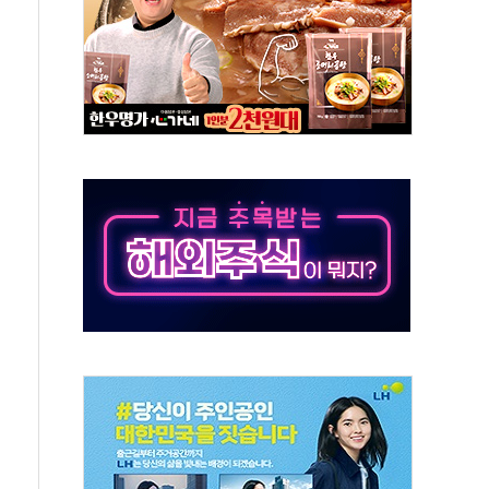
 SK하이닉스
코스피
서울지역본부 청년주택으로"…직원 사기 회복도 숙제
 최대매출…중간배당금 2000원으로 상향
일 박람회서 신규 채널 확보
y ANDA] 8월 6일
 대형 미디어아트로 다채로운 볼거리 제공
동해영토수호훈련 비공개 실시
는 레버리지 책임론…정청래·조국, 김민석·靑에 공세
아니다"…원주 A아파트 '입주민 3인방' 정면 반박