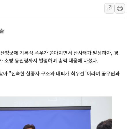
가
인천시 광복절 현수막 '태
가
병무청, 보충역 전면 손질…
홈플러스發 대형마트 판매,
속출
윤준병·이해민 의원, '정부
'호우·산사태 주의보' 울진 
여야, 황희 '버스 하우스' 공
경남 산청군에 기록적 폭우가 쏟아지면서 산사태가 발생하자, 경
가 소방 동원령까지 발령하며 총력 대응에 나섰다.
찾아 "신속한 실종자 구조와 대피가 최우선"이라며 공무원과