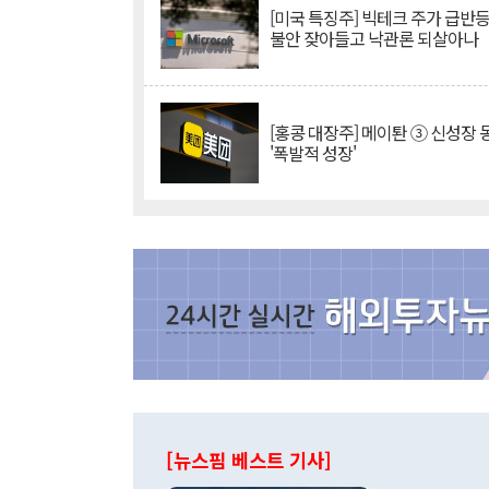
[미국 특징주] 빅테크 주가 급반등..
불안 잦아들고 낙관론 되살아나
[홍콩 대장주] 메이퇀 ③ 신성장
'폭발적 성장'
[뉴스핌 베스트 기사]