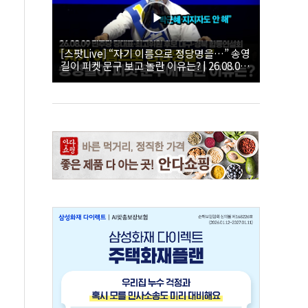
[스팟Live] “자기 이름으로 정당명을…” 송영
길이 피켓 문구 보고 놀란 이유는? | 26.08.09
더불어민주당 당대표·최고위원 후보 대구·경
북 합동연설회