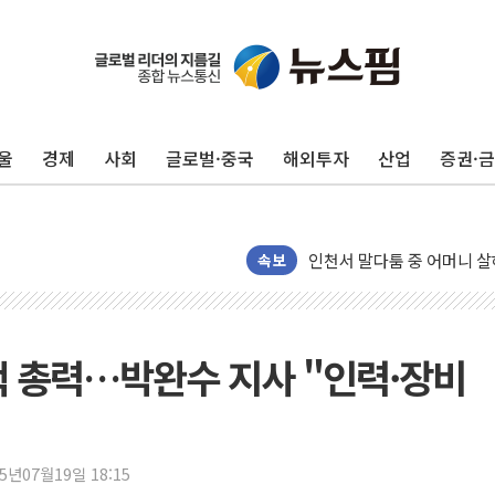
평택 진위면 공장서 질식사
포항 블루밸리 국가산단에 '
상주 낙동강 선착장 하류서 50
울
경제
사회
글로벌·중국
해외투자
산업
증권·
[종합] 김민석, 정청래에 누적 1
민주당 경북도당위원장에 오중
인천서 말다툼 중 어머니 살
김민석, 강원·대구·경북 경선서
속보
[속보] 민주, 강원·대구·경북 
[속보] 민주, 경북 경선 결과 
[속보] 민주, 대구 경선 결과 
책 총력…박완수 지사 "인력·장비
[속보] 민주, 강원 경선 결과 
정재헌 CEO, SKT 장기고
최태원, 노소영에 9440억
25년07월19일 18:15
하나금융, 명동 소상공인에 