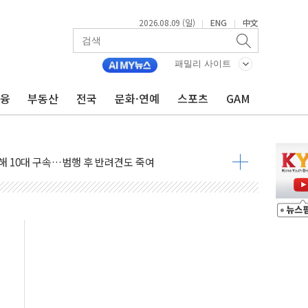
2026.08.09 (일)
ENG
中文
|
|
고 발생…작업자 1명 숨져
철강 AI융합실증센터' 들어선다
패밀리 사이트
대 숨진 채 발견...경찰, 조사 중
금융
부동산
전국
문화·연예
스포츠
GAM
.48%p 차 선두 유지...金 46.01% vs 鄭 44.53%
기 당선...합산득표율 68.63%
해 10대 구속…범행 후 반려견도 죽여
 정청래에 승리…金 48.54% vs 鄭 44.40%
경선 결과...김민석 48.54% 정청래 44.40%
발표...김민석 47.37% 정청래 45.71% 송영길 6.92%
발표...정청래 47.82% 김민석 46.35% 송영길 5.83%
발표...김민석 50.30% 정청래 41.94% 송영길 7.76%
객 400명 맞이…"마음 잇는 시간 되길"
 지급 확정되나…재상고 앞두고 막판 셈법
'행복상자' 전달