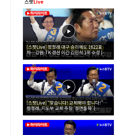
스팟
Live
[스팟Live] 정청래 대구 승리에도 1622표
차…강원·TK 경선 이긴 김민석 1위 수성 |
26.08.09 더불어민주당 당대표·최고위원 후
보 대구·경북 합동연설회
[스팟Live] “맞습니다! 교체해야 합니다!”…
정청래, 지도부 교체 주장 ‘정면돌파’ |
26.08.09 더불어민주당 당대표·최고위원 후
보 대구·경북 합동연설회