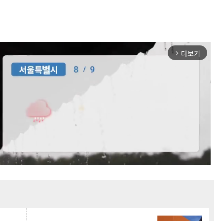
더보기
arrow_forward_ios
Mute