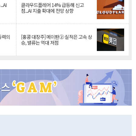
.AI
클라우드플레어 14% 급등해 신고
점...AI 지출 확대에 전망 상향
 동력의
[홍콩 대장주] 메이퇀② 실적은 고속 상
승, 밸류는 역대 저점