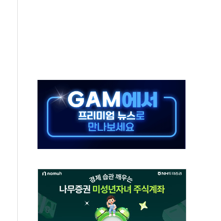
극기 거꾸로' 논란…이틀만에 철거
 예술·체육요원 최대 33% 감축
 역대 최대폭 감소한 9.4%↓…유통업계 양극화 심화
 특사'로 콜롬비아 대통령 취임식 참석
시간당 30mm 강한 비...호우 피해 없어
방…野 "청년 우롱 기괴" vs 與 "송구한 해프닝"