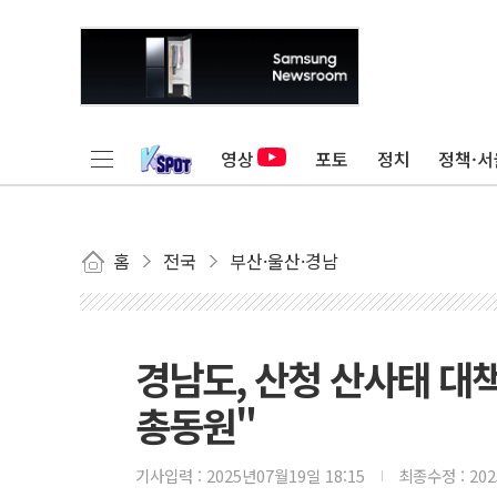
영상
포토
정치
정책·서
홈
전국
부산·울산·경남
경남도, 산청 산사태 대
총동원"
기사입력 :
2025년07월19일 18:15
최종수정 :
20