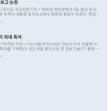
보고 논란
] 유신모 외교전문기자 = 청와대 영빈관에서 5일 열린 외교·
부 부처의 대통령 업무보고에서 정동영 통일부 장관의 '한반도
 구상'과 업무보고 발언이 논란을 빚고 있다. 이날 정 장관의
10
정부 내 조율을 거치지 않은 사안을 정책으로 추진하겠다고 공
는가 하면 사실 관계에 맞지 않은 설명도 있었다. 이재명 대통
로 신중을 기해 달라고 경고했고, 조현 외교부 장관은 '이상
지 최대 흑자
 근거한 비현실적 구상'이라는 비판을 내놨다. 그동안 정 장
책 관련 발언이 물의를 빚은 적은 여러 번 있지만 대통령과 유
] 박가연 기자 = 지난 6월 우리나라의 경상수지가 전월에 이
이 공개적으로 부정적 입장을 표명한 것은 이례적이다. 정 장
 흑자를 기록했다. 반도체를 중심으로 한 정보기술(IT) 품목 수
대북 접근법과 월권을 제어해야 한다는 목소리도 높아지고 있
간 상품수출이 처음으로 1000억달러를 넘어선 영향이다. [자
00
 따르
기자간담회를 하고 있다. [사진=통일부] 2026.07.23 ◆통일
 경상수지는 497억3000만달러 흑자로 집계됐다. 전월(386억
 넘어선 주장 정 장관은 이날 업무보고에서 '한반도 평화공존
)에 이어 두 달 연속 월간 기준 역대 최대 기록을 갈아치웠다.
 설명하면서 이재명 정부 2년차 핵심 과제로 상호 존중·평화
해 상반기 누적 경상수지 흑자는 1910억1000만달러를 기록
·핵 없는 한반도 등 3대 기본 방향을 제시했다. 정 장관은 "대
지 흑자를 견인한 것은 상품수지다. 6월 상품수지는 478억
언어는 멈춰야 한다"면서 주적 용어 대체를 주장했다. 지난 25
 흑자를 기록하며 전월에 이어 역대 최대를 다시 썼다. 국제수
D(완전하고 검증가능하며 되돌릴 수 없는 비핵화) 구도는 이미
수출은 1123억7000만달러로 전년 동월 대비 84.5% 증가하
했다. 또 "현 시점에서 흘러간 선(先)비핵화만 되뇌는 것은
 처음으로 1000억달러를 넘어섰다. 상품수입은 644억8000만
 데 힘이 되지 않는다"고 주장했다. 정 장관은 또 "정전 체제
6% 늘었다. 통관 기준으로는 반도체 수출이 전년 동월 대비
로 바꾸는 논의에 착수하겠다"면서 "북·미 정상회담 견인과
증했고 컴퓨터·주변기기(SSD)는 282.7% 증가했다. IT 품목
화의 동력을 확보하기 위해 최선을 다할 것"이라고 말했다. 하
.4% 늘었으며 비IT 품목도 ▲석유제품(47.5%) ▲화공품
령은 정 장관의 구상에 대부분 제동을 걸었다. 이 대통령은 "평
▲철강제품(17.9%) ▲승용차(6.1%) 등을 중심으로 18.6% 증가