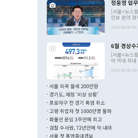
정동영 업무
[서울=뉴스핌
안보 분야 정
평화공존 발전
2026-08-06 06:
발언 중에는 
언한 것이 있
령은 공개적으
6월 경상수
주의적 희망에
관의 대북 정
[서울=뉴스핌
관 부처 장관
어 역대 최대
관의 무리한 
출 호조로 월
다. [정동영 통일부 장관이 지난달 23일 오후 서울 종로구 정부서울청사에
2026-08-06 08:
료=한국은행] 한국은행이 6일 발표한 '2026년 6월 국제수지(잠정)'에
서 취임 1주년 
면 지난 6월
부 장관 권한
1000만달러
서울 외곽 월세 200만원
발전 구상'을
이에 따라 올
적 갈등 해결
경기도, 재정 '비상 상황'
했다. 경상수
결과 혐오의 
9000만달러
프로야구 전 경기 폭염 취소
년간의 CVI
지 기준 상품
고령 취업자 첫 1000만명 돌파
무너졌다고도 
며 월간 기준
현실을 바꾸는
달러로 38.
화물선 운임 3주만에 최고
를 평화 체제
196.9% 급
검찰 수사권, 72년만에 막 내려
함께 4자 대
수출은 160
지만 이 대통
서울 첫 폭염중대경보
(18.6%) 