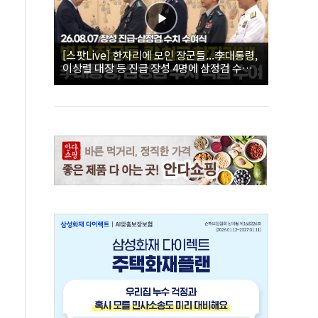
[스팟Live] 한자리에 모인 장군들...李대통령,
이상렬 대장 등 진급 장성 4명에 삼정검 수치
직접 수여｜26.08.07 장성 진급·삼정검 수치
수여식