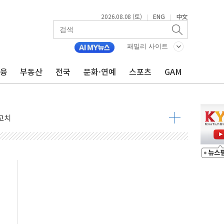
2026.08.08 (토)
ENG
中文
|
|
패밀리 사이트
금융
부동산
전국
문화·연예
스포츠
GAM
 정청래 격차 확대'
타진
최고치
 요구
낮아지며 상승… STOXX 600 지수는 나흘 연속 최고치
세
엘·이란 위협에 맞설 자체 억지력 강화
동
톱'… 美 해상봉쇄 영향
각