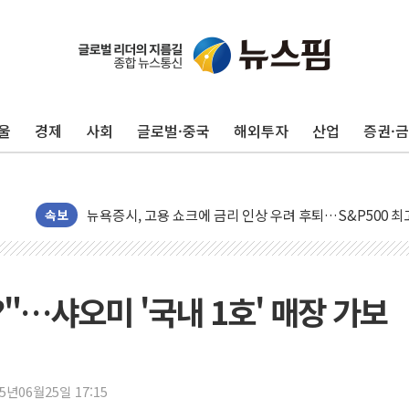
울
경제
사회
글로벌·중국
해외투자
산업
증권·
민주, 오늘 제주·인천 경선 결과 발표...'김민석 재역전 vs
한상협, 업계 개인정보 보안 새판 짠다…'자율규제단체' 
뉴욕증시, 고용 쇼크에 금리 인상 우려 후퇴…S&P500 
트럼프, 쿡 연준 이사 해임 재추진…"26일까지 의혹 소명"
속보
유럽증시, 美 고용 예상 밖 부진에 연준 금리 인상 가능성 
미 연준 매파 기세 꺾이나…고용 감소에 9월 동결 전망 우
[종합] 이슬람 수니파 3국, '공동방위협정' 체결… 이스라
?"…샤오미 '국내 1호' 매장 가보
트럼프, 백신·자폐증 행정명령 검토…"이르면 다음 주"
美 항소법원, 백악관 무도회장 공사 중단 명령…트럼프 제
이란 핵심 원유 수출항 '하르그섬', 최근 1주일 이상 '올스
25년06월25일 17:15
美 고용 쇼크에 엔화 장중 급등…시장은 "또 개입했나" 촉