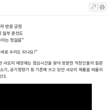
가
[AI MY 뉴스] 뉴욕 반도체주 프리뷰...美 고용 쇼크에 반도
가
뉴욕증시 프리뷰, 美 고용 쇼크에 금리 인상 우려 후퇴…나
[종합] 美 7월 고용 2만3000명 감소 '쇼크'…9월 금리 인
자 반응 긍정
[사진] 이슬람 수니파 3개국, 공동방위협정 체결
에 일부 혼선도
뉴욕증시 개장 전 특징주...아틀라시안·클라우드플레어
높이는 첫걸음"
보훈부, 미 DPAA와 MOU… "6·25 미군 실종자 7359명
트럼프 "금리 내려야"…파월 때와 달리 워시엔 톤 낮춰
 바로 수리도 되나요?"
특정 정치인 측근 포항시 정책특보 내정설...포항시 '시끌'
위치한 샤오미 매장에는 점심시간을 맞아 방문한 직장인들의 질문
李 "해남 태양광, 대한민국 다음 100년 밑거름…수도권 집
청소기, 공기청정기 등 기존에 쓰고 있던 샤오미 제품을 떠올리
었다.