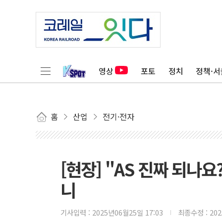
영상
포토
정치
정책·서
홈
산업
전기·전자
[현장] "AS 진짜 되나요
니
기사입력 :
2025년06월25일 17:03
최종수정 :
20