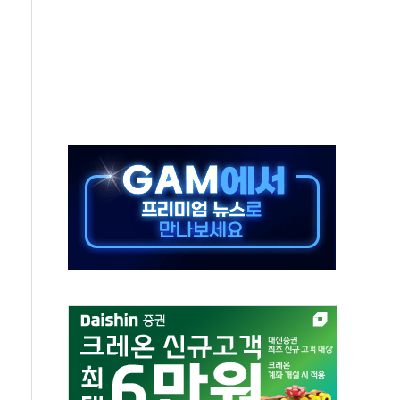
체주 '활짝'
스닥 선물 1%대 상승
상 기대 후퇴
·태양광주↑ VS 트레이드데스크·웬디스↓
 끝까지 찾겠다"
중 완화 전환점"