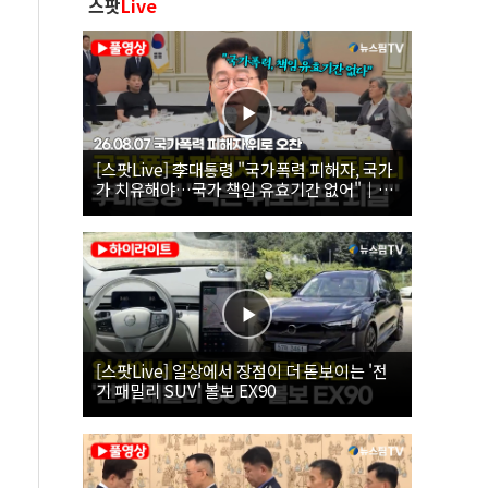
스팟
Live
[스팟Live] 李대통령 "국가폭력 피해자, 국가
가 치유해야…국가 책임 유효기간 없어"｜
26.08.07 국가폭력 피해자 위로 오찬
[스팟Live] 일상에서 장점이 더 돋보이는 '전
기 패밀리 SUV' 볼보 EX90