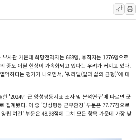
NXT, 12일부터 프리마
가
가
보름째 잠 못 드는 서울…
미일 환율공조 뒷말 무성.
우유자조금, 노인복지관 
더본코리아 롤링파스타, 
4자 연합 균열에 분쟁 
군 부사관 가운데 희망전역자는 668명, 휴직자는 1276명으로
금호석유화학, 2분기 영업
부의 중도 이탈 현상이 가속화되고 있다는 우려가 커지고 있다.
CJ올리브영 흔드는 '신
열악하다는 평가가 나오면서, '워라밸(일과 삶의 균형)'에 대
"PAFC만으론 어렵다"…
임대사업자, 등록임대 세
한 '2024년 군 양성평등지표 조사 및 분석연구'에 따르면 군
대우건설, 50대 이강석 
로 집계됐다. 이 중 '양성평등 근무환경' 부문은 77.77점으로
비츠로넥스텍, 한화에어로
양립 여건' 부문은 48.98점에 그쳐 모든 항목 가운데 가장 낮