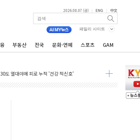
2026.08.07 (금)
ENG
中文
|
|
패밀리 사이트
금융
부동산
전국
문화·연예
스포츠
GAM
이볼', 레드닷 디자인 어워드 수상
자 청와대로 초청해 사과…"국가가 책임 다하겠다"
 9주년 여름 기획세트 출시
 국장 살리기보다 투자자 설득이 먼저
화큐셀·OCI '반색'…비중국산 부담은 변수
디지털자산 커스터디' 사업 맡는다
피200 지수 기초자산 원금지급형 ELB 공모
ANDA] 8월 7일