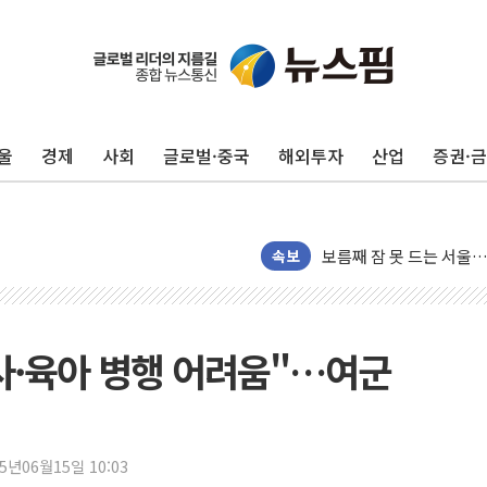
울
경제
사회
글로벌·중국
해외투자
산업
증권·
GS25 '소비뇽레몬블랑하
속보
李대통령, 국가폭력 피해
신세계百, 포트넘앤메이슨
[기자수첩] ISA 개편,
가사·육아 병행 어려움"…여군
美 태양광 수입장벽에 한
두나무, 경찰청 '압수 
교보증권, 10일까지 코스
25년06월15일 10:03
[뉴스핌 뉴스레터 Today 