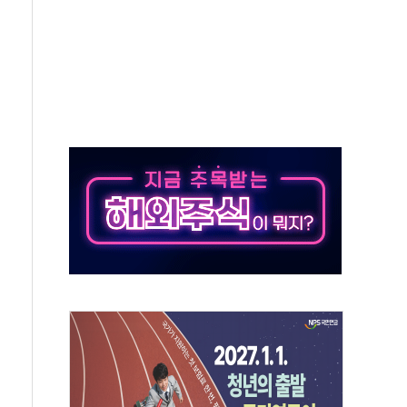
켓 상·하한가 주문 제한…'SK하이닉스 사태' 재발 방지
30도 열대야에 피로 누적 '건강 적신호'
.."맘대로 팔지도 못하는데 무슨 기축통화"
찾아 어르신 우유 지원 점검
파브리 셰프 모델 발탁
재점화 조짐…한미 지배구조 다시 요동
익 4배 '껑충'…전부문 약진
흥 강자' 다이소·시코르…뷰티 유통 지각변동 본격화
두산퓨얼셀, SOFC에 사활
제혜택 축소에 반발…"정책 신뢰 뒤집어"
대표 전면에...임원·조직 대대적 개편 예고
스페이스와 '누리호 5기분 엔진 구성품' 수주