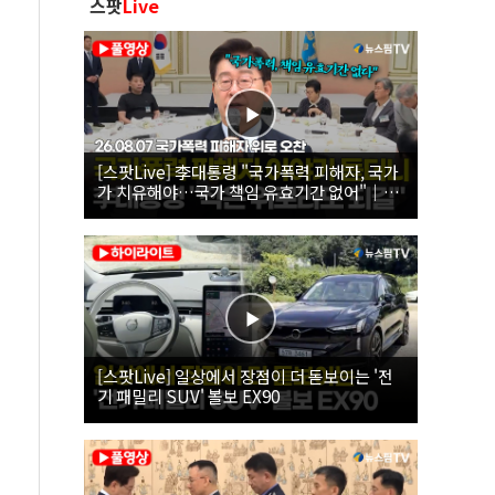
스팟
Live
[스팟Live] 李대통령 "국가폭력 피해자, 국가
가 치유해야…국가 책임 유효기간 없어"｜
26.08.07 국가폭력 피해자 위로 오찬
[스팟Live] 일상에서 장점이 더 돋보이는 '전
기 패밀리 SUV' 볼보 EX90