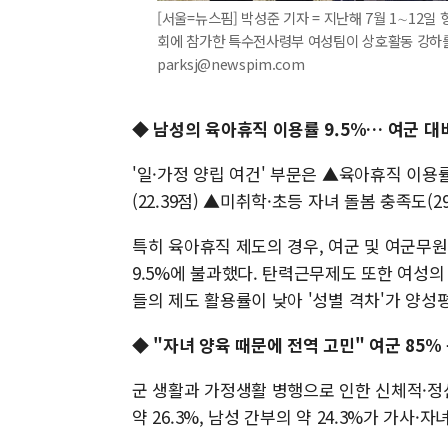
[서울=뉴스핌] 박성준 기자 = 지난해 7월 1∼1
회에 참가한 특수전사령부 여성팀이 상호활동 강하를 완
parksj@newspim.com
◆ 남성의 육아휴직 이용률 9.5%… 여군 대
'일·가정 양립 여건' 부문은 ▲육아휴직 이용률
(22.39점) ▲미취학·초등 자녀 돌봄 충족도(29
특히 육아휴직 제도의 경우, 여군 및 여군무원
9.5%에 불과했다. 탄력근무제도 또한 여성의 
들의 제도 활용률이 낮아 '성별 격차'가 양성
◆ "자녀 양육 때문에 전역 고민" 여군 85%
군 생활과 가정생활 병행으로 인한 신체적·정
약 26.3%, 남성 간부의 약 24.3%가 가사