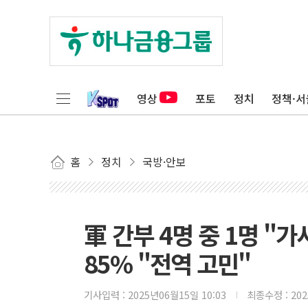
영상
포토
정치
정책·서
홈
정치
국방·안보
軍 간부 4명 중 1명 "
85% "전역 고민"
기사입력 :
2025년06월15일 10:03
최종수정 :
20