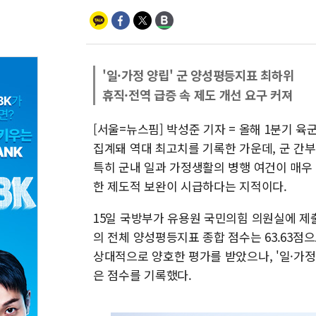
'일·가정 양립' 군 양성평등지표 최하위
휴직·전역 급증 속 제도 개선 요구 커져
[서울=뉴스핌] 박성준 기자 = 올해 1분기 육
집계돼 역대 최고치를 기록한 가운데, 군 간
특히 군내 일과 가정생활의 병행 여건이 매우 
한 제도적 보완이 시급하다는 지적이다.
15일 국방부가 유용원 국민의힘 의원실에 제출
의 전체 양성평등지표 종합 점수는 63.63점으
상대적으로 양호한 평가를 받았으나, '일·가정 
은 점수를 기록했다.