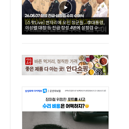
[스팟Live] 한자리에 모인 장군들...李대통령,
이상렬 대장 등 진급 장성 4명에 삼정검 수치
직접 수여｜26.08.07 장성 진급·삼정검 수치
수여식