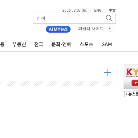
2026.08.08 (토)
ENG
中文
|
|
패밀리 사이트
금융
부동산
전국
문화·연예
스포츠
GAM
해소될 듯
것"
지대' 우려
청래 '격차 확대'
타진
최고치
 요구