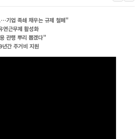
유럽증시, 美 고용 예상 밖 부진에 연준 금리 인상 가능성 
미 연준 매파 기세 꺾이나…고용 감소에 9월 동결 전망 우
[종합] 이슬람 수니파 3국, '공동방위협정' 체결… 이스라
요…기업 족쇄 채우는 규제 철폐"
트럼프, 백신·자폐증 행정명령 검토…"이르면 다음 주"
…유연근무제 활성화
용 관행 뿌리 뽑겠다"
美 항소법원, 백악관 무도회장 공사 중단 명령…트럼프 제
 9년간 주거비 지원
이란 핵심 원유 수출항 '하르그섬', 최근 1주일 이상 '올스
美 고용 쇼크에 엔화 장중 급등…시장은 "또 개입했나" 촉
[AI MY 뉴스] 뉴욕 반도체주 프리뷰...美 고용 쇼크에 반도
뉴욕증시 프리뷰, 美 고용 쇼크에 금리 인상 우려 후퇴…나
[종합] 美 7월 고용 2만3000명 감소 '쇼크'…9월 금리 인