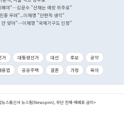
유지해야"…김문수 "산재는 예방 위주로"
 친중 우려"...이재명 "단편적 생각"
에 안 맞아"…이재명 "국제기구도 인정"
선거
대통령선거
대선
후보
공약
채용법
공공주택
결혼
가정
육아
뉴스통신사 뉴스핌(Newspim), 무단 전재-재배포 금지>