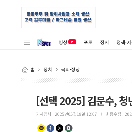
영상
포토
정치
정책·서
홈
정치
국회·정당
[선택 2025] 김문수, 
기사입력 :
2025년05월19일 12:07
최종수정 :
20