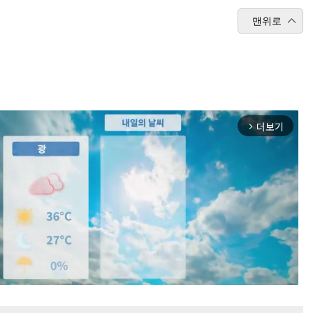
맨위로
더보기
arrow_forward_ios