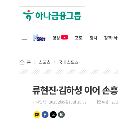
영상
포토
정치
정책·서
홈
스포츠
국내스포츠
류현진·김하성 이어 손흥
기사입력 :
2025년05월16일 15:59
최종수정 :
20