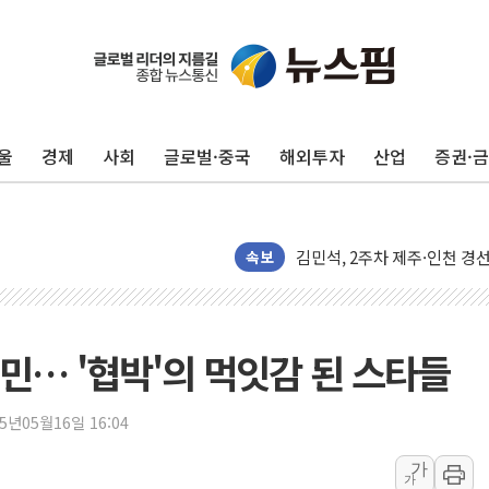
울
경제
사회
글로벌·중국
해외투자
산업
증권·
[종합] 김민석, 정청래에 '0.86
인천 합동연설회 나선 송영길
김민석, 2주차 제주·인천 경선서
속보
인사하는 김민석 당대표 후보
[속보] 민주, 제주·인천 경선 결
[속보] 민주, 인천 경선 결과 발
민… '협박'의 먹잇감 된 스타들
[속보] 민주, 제주 경선 결과 발
이번주 국내 주요 금융일정(8.1
25년05월16일 16:04
美, 이란전 출구전략 만지작
가
가
강릉·동해·삼척 시간당 최대 