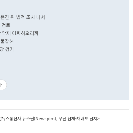
 뜯긴 뒤 법적 조치 나서
 검토
잇단 악재 어찌하오리까
 붙잡혀
당 검거
박
뉴스통신사 뉴스핌(Newspim), 무단 전재-재배포 금지>