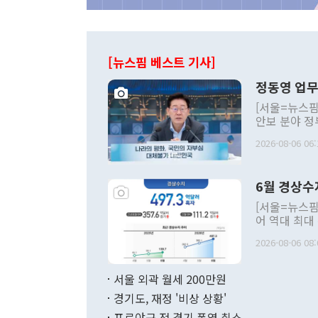
[뉴스핌 베스트 기사]
정동영 업무
[서울=뉴스핌
안보 분야 정
평화공존 발전
2026-08-06 06:
발언 중에는 
언한 것이 있
령은 공개적으
6월 경상수
주의적 희망에
관의 대북 정
[서울=뉴스핌
관 부처 장관
어 역대 최대
관의 무리한 
출 호조로 월
다. [정동영 통일부 장관이 지난달 23일 오후 서울 종로구 정부서울청사에
2026-08-06 08:
료=한국은행] 한국은행이 6일 발표한 '2026년 6월 국제수지(잠정)'에
서 취임 1주년 
면 지난 6월
부 장관 권한
1000만달러
서울 외곽 월세 200만원
발전 구상'을
이에 따라 올
적 갈등 해결
경기도, 재정 '비상 상황'
했다. 경상수
결과 혐오의 
9000만달러
프로야구 전 경기 폭염 취소