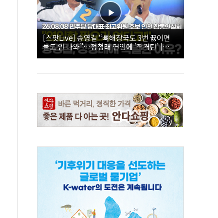
[스팟Live] 송영길 “뼈해장국도 3번 끓이면
물도 안 나와”…정청래 연임에 ‘직격탄’ |
26.08.08 더불어민주당 당대표·최고위원 후
보 인천 합동연설회