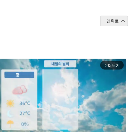
맨위로
더보기
arrow_forward_ios