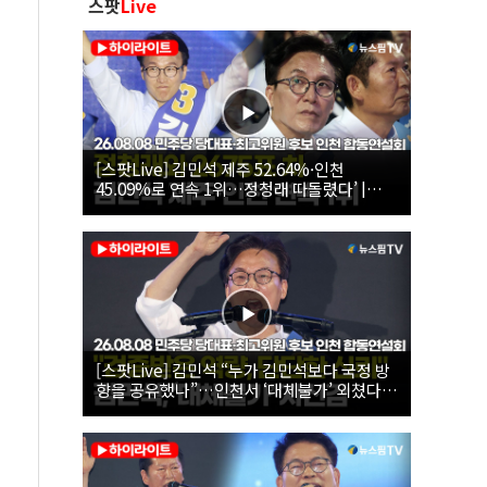
스팟
Live
[스팟Live] 김민석 제주 52.64%·인천
45.09%로 연속 1위…정청래 따돌렸다’ |
26.08.08 더불어민주당 당대표·최고위원 후
보 인천 합동연설회
[스팟Live] 김민석 “누가 김민석보다 국정 방
향을 공유했나”…인천서 ‘대체불가’ 외쳤다 |
26.08.08 더불어민주당 당대표·최고위원 후
보 인천 합동연설회