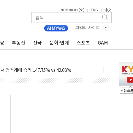
2026.08.08 (토)
ENG
中文
|
|
패밀리 사이트
금융
부동산
전국
문화·연예
스포츠
GAM
%p' 차 재역전 성공...金 45.42% vs 鄭 44.56%
·정청래·김민석 당대표 후보
 정청래에 승리...47.75% vs 42.08%
과 발표...김민석 47.75% 정청래 42.08%
표...김민석 45.09% 정청래 43.27% 송영길 11.63%
표...김민석 52.64% 정청래 39.89% 송영길 7.47%
0~8.14)
…공습 한계·탄약 부족 현실화
50㎜ 폭우…강원 동해안 강한 비 이어져