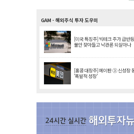
GAM
- 해외주식 투자 도우미
[미국 특징주] 빅테크 주가 급반등..
불안 잦아들고 낙관론 되살아나
[홍콩 대장주] 메이퇀 ③ 신성장
'폭발적 성장'