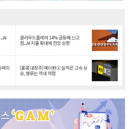
Mute
.AI
클라우드플레어 14% 급등해 신고
점...AI 지출 확대에 전망 상향
 동력의
[홍콩 대장주] 메이퇀② 실적은 고속 상
승, 밸류는 역대 저점