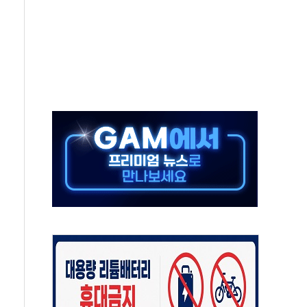
 환경미화원 수거차에 치여 사망
동…60대 남성 2명 숨져
보는 일 없게"…'결혼 페널티' 22개 과제 손본다
터보트 전복…1명 사망·1명 실종
의 날 참석..."국제적 시민 연대로 목소리 내야"
 실종 60대 나흘만에 숨진 채 발견
 살해 10대 아들 체포
' 받아친 정청래…제주 연설서 신경전 고조
지시…與 "적극 환영"·野 "졸속 국정"
10일까지 최대 3.5m 높은 물결