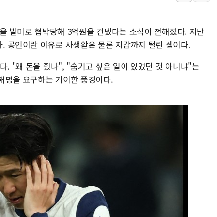
폐기물 수거하다 참변…60대
서울 중랑구 주택가서 흉기 난
신'을 빌미로 협박당해 3억원을 건넸다는 소식이 전해졌다. 지난
李대통령 "결혼 때문에 손해 
. 공인이란 이유로 사생활은 물론 지갑까지 털린 셈이다.
여수 오동도 인근 해상서 모
. "왜 돈을 줬나", "숨기고 싶은 일이 있었던 것 아니냐"는
추미애, '위안부' 피해자 기림
해명을 요구하는 기이한 풍경이다.
인천 선재도 갯벌서 해루질 중
인천서 말다툼 중 어머니 흉기
'화합' 꺼낸 김민석에 '뻔뻔
李대통령, ISA 개편 재검토 
동해중부 전 해상 풍랑주의보…