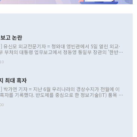
보고 논란
] 유신모 외교전문기자 = 청와대 영빈관에서 5일 열린 외교·
부 부처의 대통령 업무보고에서 정동영 통일부 장관의 '한반도
 구상'과 업무보고 발언이 논란을 빚고 있다. 이날 정 장관의
10
정부 내 조율을 거치지 않은 사안을 정책으로 추진하겠다고 공
는가 하면 사실 관계에 맞지 않은 설명도 있었다. 이재명 대통
로 신중을 기해 달라고 경고했고, 조현 외교부 장관은 '이상
지 최대 흑자
 근거한 비현실적 구상'이라는 비판을 내놨다. 그동안 정 장
책 관련 발언이 물의를 빚은 적은 여러 번 있지만 대통령과 유
] 박가연 기자 = 지난 6월 우리나라의 경상수지가 전월에 이
이 공개적으로 부정적 입장을 표명한 것은 이례적이다. 정 장
 흑자를 기록했다. 반도체를 중심으로 한 정보기술(IT) 품목 수
대북 접근법과 월권을 제어해야 한다는 목소리도 높아지고 있
간 상품수출이 처음으로 1000억달러를 넘어선 영향이다. [자
00
 따르
기자간담회를 하고 있다. [사진=통일부] 2026.07.23 ◆통일
 경상수지는 497억3000만달러 흑자로 집계됐다. 전월(386억
 넘어선 주장 정 장관은 이날 업무보고에서 '한반도 평화공존
)에 이어 두 달 연속 월간 기준 역대 최대 기록을 갈아치웠다.
 설명하면서 이재명 정부 2년차 핵심 과제로 상호 존중·평화
해 상반기 누적 경상수지 흑자는 1910억1000만달러를 기록
·핵 없는 한반도 등 3대 기본 방향을 제시했다. 정 장관은 "대
지 흑자를 견인한 것은 상품수지다. 6월 상품수지는 478억
언어는 멈춰야 한다"면서 주적 용어 대체를 주장했다. 지난 25
 흑자를 기록하며 전월에 이어 역대 최대를 다시 썼다. 국제수