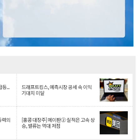
Mute
등...
드래프트킹스, 예측시장 공세 속 이익
기대치 미달
 동력의
[홍콩 대장주] 메이퇀② 실적은 고속 상
승, 밸류는 역대 저점