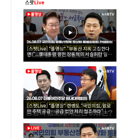
스팟
Live
[스팟Live] *풀영상* "부동산 지옥 고집한다
면!"...李대통령 향한 장동혁의 서슬퍼런 일갈
| 26.08.07 국민의힘 부동산정책 정상화 특별
위원회 전체회의
[스팟Live] *풀영상* 한병도 “국민의힘, 말로
만 주택 공급…공급 법안 처리 협조하라”｜
26.08.07 더불어민주당 원내대책회의