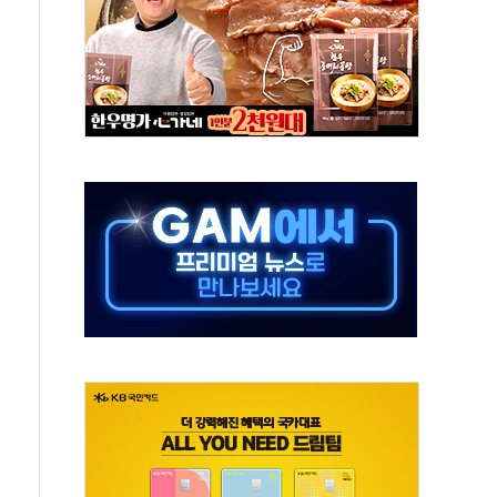
 임성근 전 사단장 항소심도 징역 3년 선고
위원회 전체회의서 발언하는 장동혁 대표
인' 50대 남성 구속 송치
년 새 7배 늘었다...폭염 대책비는 8.6배 증가
여름"…구윤철, 쪽방촌 폭염 대응상황 점검
싱… '유로화 팔아 엔화 부양' 사후 통보만
터 코퍼'가 말하는 경기 신호가 달라졌다