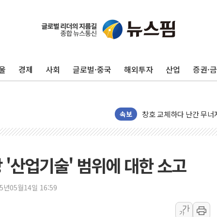
종합특검, '尹 관저 이전 
코스피·코스닥 오전 동반
'입추'인데 연일 찜통더
울
경제
사회
글로벌·중국
해외투자
산업
증권·
"최대 2시간 앞서 침수 
유니슨 "국내생산세액공제
창호 교체하다 난간 무너
속보
장동혁 "규제와 대출 풀
[속보] 종합특검, '尹 관
AI에 승부 건 네이버…내
 '산업기술' 범위에 대한 소고
日, 4~6월 105조원 환시 
오렌지플래닛 창업재단, 
25년05월14일 16:59
경찰, '300억대 사기 혐
가
장동혁 "집값 올려놓고 
가