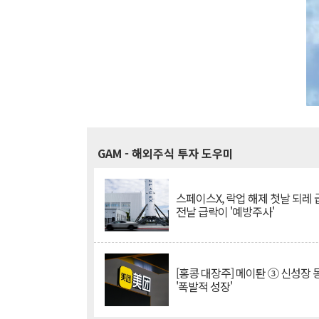
GAM
- 해외주식 투자 도우미
스페이스X, 락업 해제 첫날 되레 급
전날 급락이 '예방주사'
[홍콩 대장주] 메이퇀 ③ 신성장
'폭발적 성장'