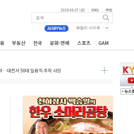
2026.08.07 (금)
ENG
中文
|
|
감사 무마' 유병호 구속 기소
패밀리 사이트
 하락…내린 종목이 두 배 넘어
위…김성환 기후부 장관 "예측범위 벗어나도 즉시대응"
금융
부동산
전국
문화·연예
스포츠
GAM
예측"…건설연, AI 위험기상 기술 개발
·인증제도 개선 수혜 기대"
져…대전서 50대 일용직 추락 사망
고 재개발·재건축 촉진하는 것이 부동산 정상화"
저 이전 감사 무마' 유병호 감사위원 구속 기소
년 AI 팩토리 매출 본격화
개입...4월 말 '56조원' 사상 최대
스타트업 지원 프로그램 성료
의' 차가원 대표 구속 송치
국민만 잡아"