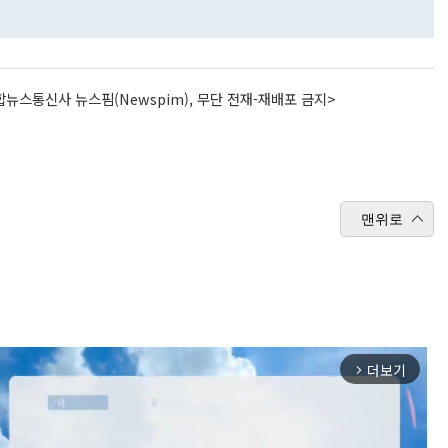
뉴스통신사 뉴스핌(Newspim), 무단 전재-재배포 금지>
맨위로
더보기
arrow_forward_ios