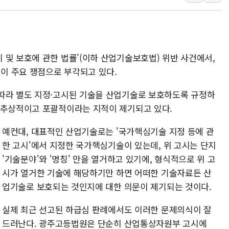
[속보] '해병 순직 책임'
부동산정책 정상화 특별
경찰, '강북구 오피스텔 살
전국 그늘막 4만개 육박 7
 및 보호에 관한 법률'(이하 산업기술보호법) 위반 사건에서,
이 주요 쟁점으로 부각되고 있다.
"취약계층에 더 가혹한 
美·日 환율공조에 유럽 패
따라 별도 지정·고시된 기술을 산업기술로 보호하도록 규정하
구리값 사상 최고치…'닥
 추상적이고 포괄적이라는 지적이 제기되고 있다.
예컨대, 대표적인 산업기술로는 '국가핵심기술 지정 등에 관
한 고시'에서 지정한 국가핵심기술이 있는데, 위 고시는 단지
'기술분야'와 '명칭' 만을 열거하고 있기에, 형식적으로 위 고
시가 열거한 기술에 해당하기만 하면 어떠한 기술자료든 산
업기술로 보호되는 것인지에 대한 의문이 제기되는 것이다.
실제 최근 선고된 하급심 판례에서도 이러한 문제의식이 잘
드러난다. 광주고등법원은 단순히 산업통상자원부 고시에